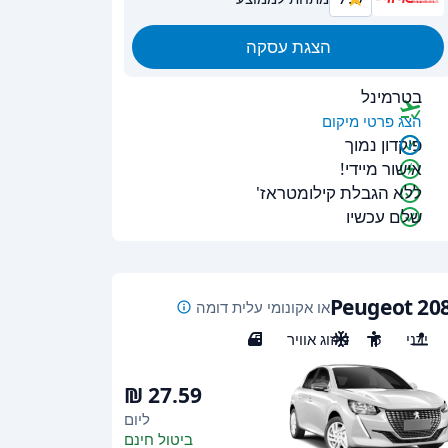
הצגת עסקה
בטרמינל
הצג פרטי מיקום
פיקדון נמוך
אישור מיידי!
ללא הגבלת קילומטראז'
שלם עכשיו
Peugeot 20
או אקונומי עלית דומה
ידני
5
מיזוג אוויר
5
ליום
ביטול חינם