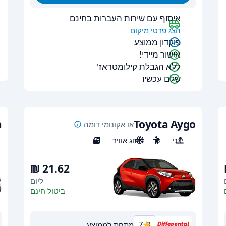
איסוף עם שירות העברות בחינם
הצג פרטי מיקום
פיקדון ממוצע
אישור מיידי!
ללא הגבלת קילומטראז'
שלם עכשיו
a
Toyota Aygo
או אקונומי דומה
ידני
5
מיזוג אוויר
5
ליום
ביטול חינם
7.0
מתחת לממוצע