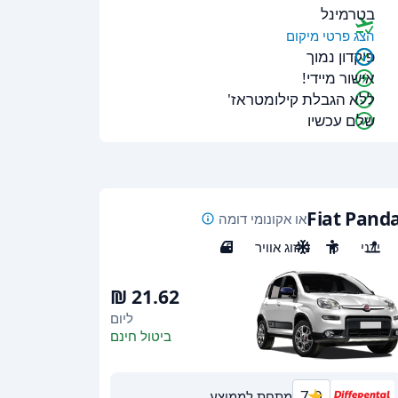
בטרמינל
הצג פרטי מיקום
פיקדון נמוך
אישור מיידי!
ללא הגבלת קילומטראז'
שלם עכשיו
Fiat Pand
או אקונומי דומה
ידני
5
מיזוג אוויר
5
ליום
ביטול חינם
7.0
מתחת לממוצע