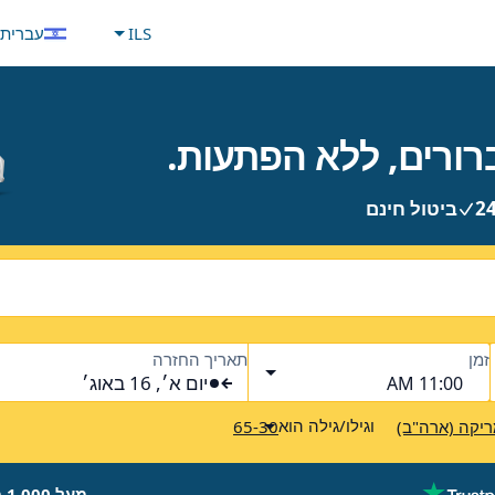
ILS
עברית
ביטול חינם
זמן
תאריך החזרה
יום א׳, 16 באוג׳
11:00 AM
וגילו/גילה הוא
יקה (ארה"ב)
65-30
מעל 1,000 מותגים