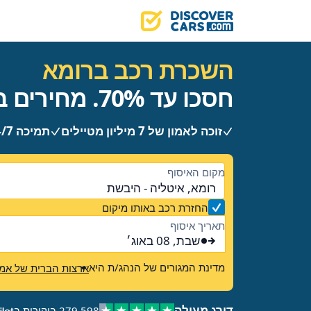
השכרת רכב ברומא
חסכו עד 70%. מחירים ברורים, ללא הפתעות.
זוכה לאמון של 7 מיליון מטיילים
תמיכה 24/7
מקום האיסוף
רומא, איטליה - היבשת
החזרת רכב באותו מיקום
תאריך איסוף
שבת, 08 באוג׳
מדינת המגורים של הנהג/ת היא
ארצות הברית של אמר
דורג מעולה
279,598 ביקורות ב