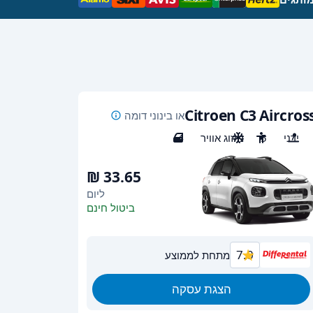
Citroen C3 Aircros
או בינוני דומה
ידני
5
מיזוג אוויר
4
ליום
ביטול חינם
7.0
מתחת לממוצע
הצגת עסקה