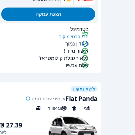
הצגת עסקה
בטרמינל
הצג פרטי מיקום
פיקדון נמוך
אישור מיידי!
ללא הגבלת קילומטראז'
שלם עכשיו
צ'ק אין מקוון
Fiat Panda
או מיני עלית דומה
ידני
5
מיזוג אוויר
5
ליום