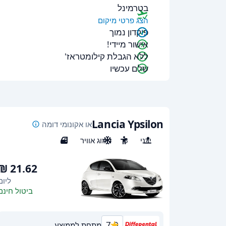
בטרמינל
הצג פרטי מיקום
פיקדון נמוך
אישור מיידי!
ללא הגבלת קילומטראז'
שלם עכשיו
Lancia Ypsilon
או אקונומי דומה
ידני
5
מיזוג אוויר
5
ליום
ביטול חינם
7.0
מתחת לממוצע