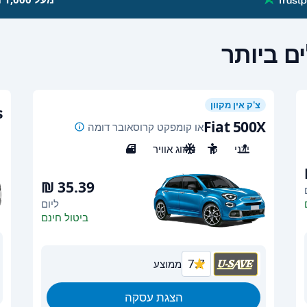
ם ביותר
צ'ק אין מקוון
s
Fiat 500X
או קומפקט קרוסאובר דומה
ידני
5
מיזוג אוויר
5
ליום
ביטול חינם
7.7
ממוצע
הצגת עסקה