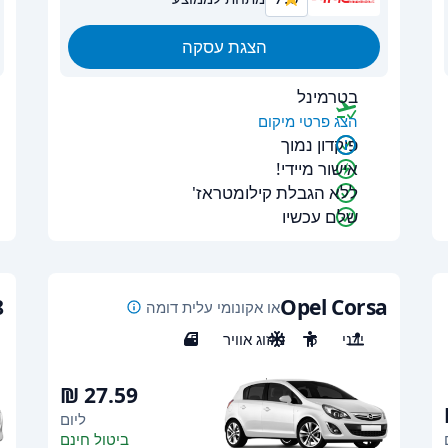
הצגת עסקה
בטרמינל
הצג פרטי מיקום
פיקדון נמוך
אישור מיידי!
ללא הגבלת קילומטראז'
שלם עכשיו
8
Opel Corsa
או אקונומי עלית דומה
ידני
5
מיזוג אוויר
5
ליום
ביטול חינם