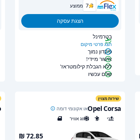
7.8
ממוצע
הצגת עסקה
בטרמינל
הצג פרטי מיקום
פיקדון נמוך
אישור מיידי!
ללא הגבלת קילומטראז'
שלם עכשיו
שירות מצוין
o
Opel Corsa
או אקונומי דומה
ידני
5
מיזוג אוויר
4