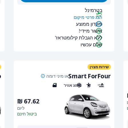
בטרמינל
הצג פרטי מיקום
פיקדון ממוצע
אישור מיידי!
ללא הגבלת קילומטראז'
שלם עכשיו
שירות מצוין
o
Smart ForFour
או מיני דומה
ידני
4
מיזוג אוויר
4
ליום
ביטול חינם