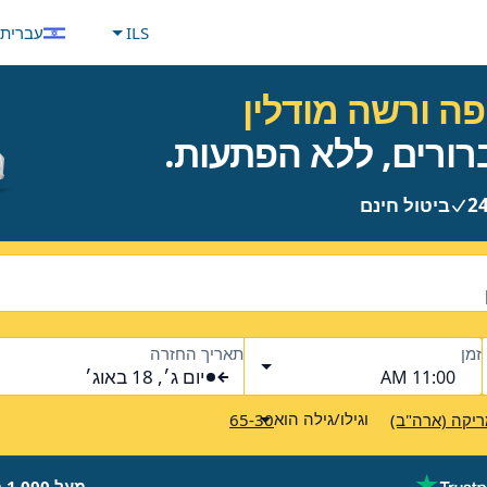
ILS
עברית
ה ורשה מודלין
ביטול חינם
זמן
תאריך החזרה
יום ג׳, 18 באוג׳
11:00 AM
וגילו/גילה הוא
יקה (ארה"ב)
65-30
מעל 1,000 מותגים