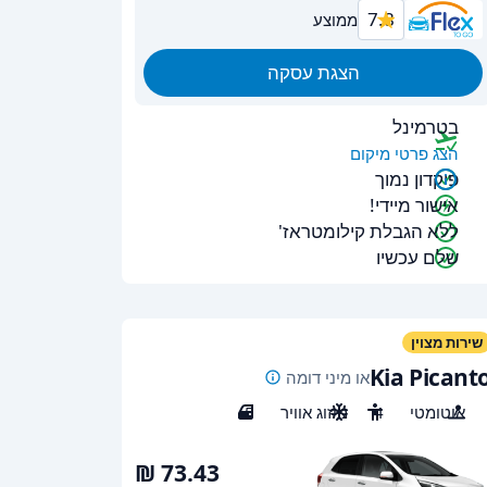
7.8
ממוצע
הצגת עסקה
בטרמינל
הצג פרטי מיקום
פיקדון נמוך
אישור מיידי!
ללא הגבלת קילומטראז'
שלם עכשיו
שירות מצוין
Kia Picant
או מיני דומה
אוטומטי
4
מיזוג אוויר
5