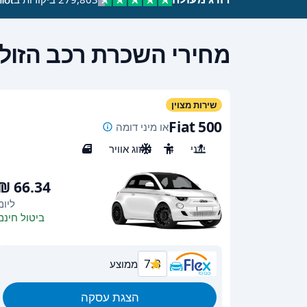
מחירי השכרת רכב הזולי
שירות מצוין
Fiat 500
או מיני דומה
ידני
4
מיזוג אוויר
3
ליום
ביטול חינם
7.8
ממוצע
הצגת עסקה