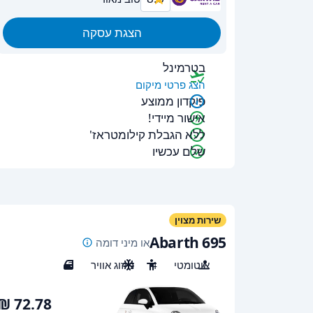
הצגת עסקה
בטרמינל
הצג פרטי מיקום
פיקדון ממוצע
אישור מיידי!
ללא הגבלת קילומטראז'
שלם עכשיו
שירות מצוין
Abarth 695
או מיני דומה
אוטומטי
4
מיזוג אוויר
3