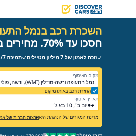
השכרת רכב בנמל התעופ
חסכו עד 70%. מחירים ברורים, ללא הפתעות.
זוכה לאמון של 7 מיליון מטיילים
תמיכה 24/7
מקום האיסוף
נמל התעופה ורשה-מודלין (WMI), ורשה, פולין
החזרת רכב באותו מיקום
תאריך איסוף
יום ב׳, 10 באוג׳
מדינת המגורים של הנהג/ת היא
ארצות הברית של אמר
דורג מעולה
279,803 ביקורות ב