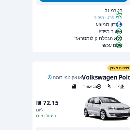
בטרמינל
הצג פרטי מיקום
פיקדון ממוצע
אישור מיידי!
ללא הגבלת קילומטראז'
שלם עכשיו
שירות מצוין
Volkswagen Pol
או אקונומי דומה
ידני
5
מיזוג אוויר
5
ליום
ביטול חינם