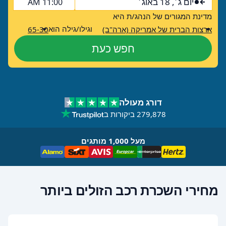
יום ג׳, 18 באוג׳
11:00 AM
מדינת המגורים של הנהג/ת היא
וגילו/גילה הוא
ארצות הברית של אמריקה (ארה"ב)
65-30
חפש כעת
דורג מעולה
279,878 ביקורות ב
מעל 1,000 מותגים
מחירי השכרת רכב הזולים ביותר