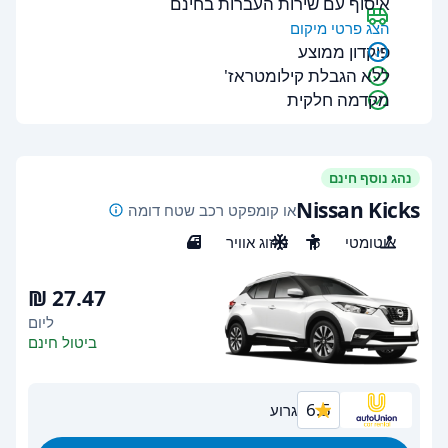
איסוף עם שירות העברות בחינם
הצג פרטי מיקום
פיקדון ממוצע
ללא הגבלת קילומטראז'
מקדמה חלקית
נהג נוסף חינם
Nissan Kicks
או קומפקט רכב שטח דומה
אוטומטי
5
מיזוג אוויר
5
ליום
ביטול חינם
6.5
גרוע