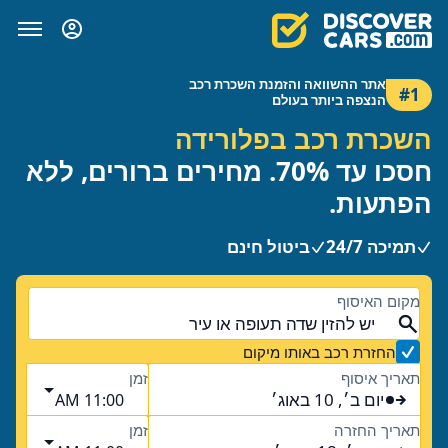
אתר ההשוואה והזמנת השכרת רכב
#1
הנצפה ביותר בעולם
השכרת רכב בפלורידה
חסכו עד 70%. מחירים ברורים, ללא
הפתעות.
תמיכה 24/7
ביטול חינם
מקום האיסוף
החזרת רכב באותו מיקום
תאריך איסוף
זמן
יום ב׳, 10 באוג׳
11:00 AM
תאריך החזרה
זמן