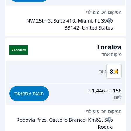
קלות מציאה
8.9
המיקום הכי פופולרי
יעילות הסוכן
8.4
3900 NW 25th St Suite 410, Miami, FL
מהירות איסוף הרכב
8.2
33142, United States
מהירות החזרת הרכב
9.2
Localiza
ניקיון רכב
9.1
מיקום אחד
מצב הרכב
9.0
8.4
טוב
תמורה לכסף
8.5
הצגת עסקאות
ליום
קלות מציאה
8.2
המיקום הכי פופולרי
יעילות הסוכן
8.6
Rodovia Pres. Castello Branco, Km62, São
מהירות איסוף הרכב
8.0
Roque