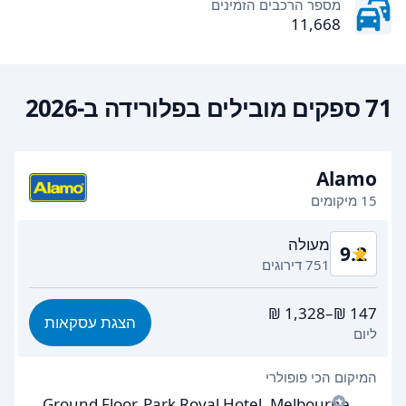
מספר הרכבים הזמינים
11,668
71 ספקים מובילים בפלורידה ב-2026
Alamo
15 מיקומים
מעולה
9.2
751 דירוגים
תמורה לכסף
9.0
הצגת עסקאות
ליום
קלות מציאה
9.3
המיקום הכי פופולרי
יעילות הסוכן
9.1
Ground Floor, Park Royal Hotel, Melbourne