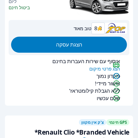
ליום
ביטול חינם
8.8
טוב מאוד
הצגת עסקה
איסוף עם שירות העברות בחינם
הצג פרטי מיקום
פיקדון נמוך
אישור מיידי!
ללא הגבלת קילומטראז'
שלם עכשיו
GPS חינמי
צ'ק אין מקוון
Renault Clio *Branded Vehicle*