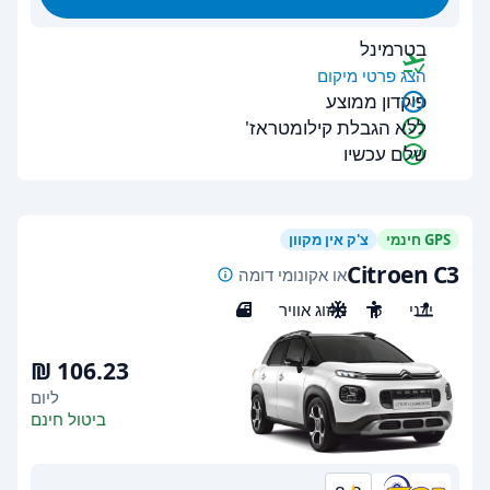
בטרמינל
הצג פרטי מיקום
פיקדון ממוצע
ללא הגבלת קילומטראז'
שלם עכשיו
GPS חינמי
צ'ק אין מקוון
Citroen C3
או אקונומי דומה
ידני
5
מיזוג אוויר
5
ליום
ביטול חינם