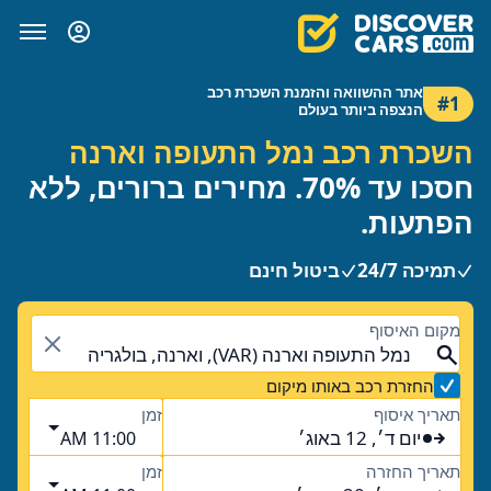
אתר ההשוואה והזמנת השכרת רכב
#1
הנצפה ביותר בעולם
השכרת רכב נמל התעופה וארנה
חסכו עד 70%. מחירים ברורים, ללא
הפתעות.
תמיכה 24/7
ביטול חינם
מקום האיסוף
נמל התעופה וארנה (VAR), וארנה, בולגריה
החזרת רכב באותו מיקום
תאריך איסוף
זמן
יום ד׳, 12 באוג׳
11:00 AM
תאריך החזרה
זמן