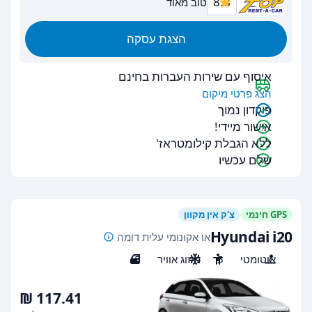
8.8
טוב מאוד
הצגת עסקה
איסוף עם שירות העברות בחינם
הצג פרטי מיקום
פיקדון נמוך
אישור מיידי!
ללא הגבלת קילומטראז'
שלם עכשיו
GPS חינמי
צ'ק אין מקוון
Hyundai i20
או אקונומי עלית דומה
אוטומטי
5
מיזוג אוויר
5