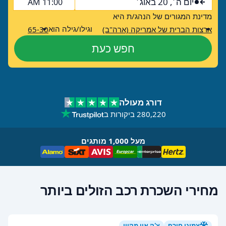
יום ה׳, 20 באוג׳
11:00 AM
מדינת המגורים של הנהג/ת היא
וגילו/גילה הוא
ארצות הברית של אמריקה (ארה"ב)
65-30
חפש כעת
דורג מעולה
280,220 ביקורות ב
מעל 1,000 מותגים
מחירי השכרת רכב הזולים ביותר
צמיגי חורף
צ'ק אין מקוון