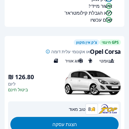
אישור מיידי!
ללא הגבלת קילומטראז'
שלם עכשיו
GPS חינמי
צ'ק אין מקוון
Opel Corsa
או אקונומי עלית דומה
אוטומטי
5
מיזוג אוויר
5
ליום
ביטול חינם
8.8
טוב מאוד
הצגת עסקה