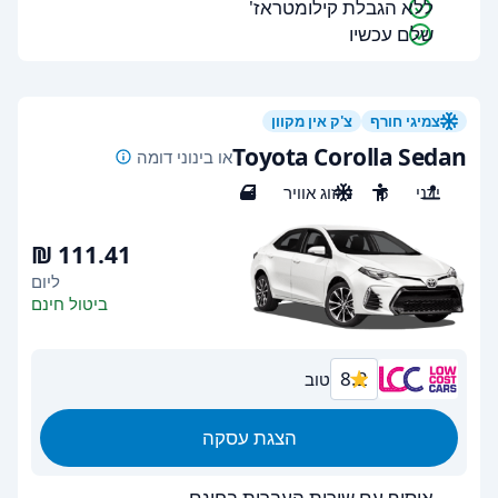
ללא הגבלת קילומטראז'
שלם עכשיו
צמיגי חורף
צ'ק אין מקוון
Toyota Corolla Sedan
או בינוני דומה
ידני
5
מיזוג אוויר
4
ליום
ביטול חינם
8.2
טוב
הצגת עסקה
איסוף עם שירות העברות בחינם