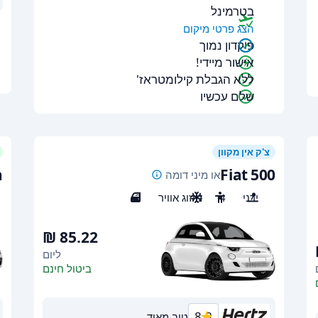
בטרמינל
הצג פרטי מיקום
פיקדון נמוך
אישור מיידי!
ללא הגבלת קילומטראז'
שלם עכשיו
צ'ק אין מקוון
a
Fiat 500
או מיני דומה
ידני
4
מיזוג אוויר
2
ליום
ביטול חינם
8.8
טוב מאוד