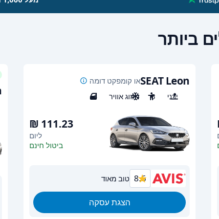
ם ביותר
SEAT Leon
או קומפקט דומה
n
ידני
5
מיזוג אוויר
4
ליום
ביטול חינם
8.6
טוב מאוד
הצגת עסקה