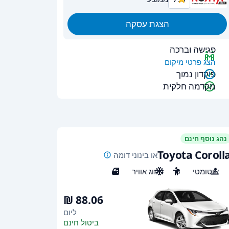
הצגת עסקה
פגישה וברכה
הצג פרטי מיקום
פיקדון נמוך
מקדמה חלקית
נהג נוסף חינם
Toyota Coroll
או בינוני דומה
אוטומטי
5
מיזוג אוויר
5
ליום
ביטול חינם