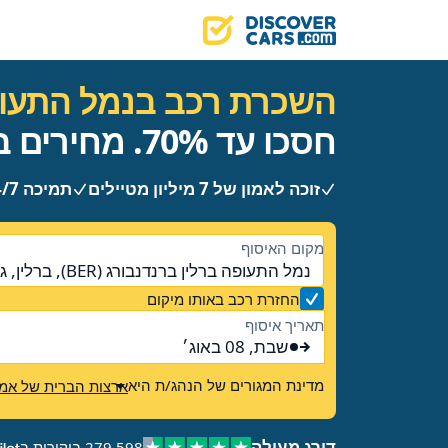
השכרת רכב בנמל התעופ
חסכו עד 70%. מחירים ברורים, ללא הפתעות.
זוכה לאמון של 7 מיליון מטיילים
תמיכה 24/7
מקום האיסוף
נמל התעופה ברלין ברנדנבורג (BER), ברלין, גרמניה
החזרת רכב באותו מיקום
תאריך איסוף
שבת, 08 באוג׳
מדינת המגורים של הנהג/ת היא
ארצות הברית של אמר
דורג מעולה
279,598 ביקורות ב