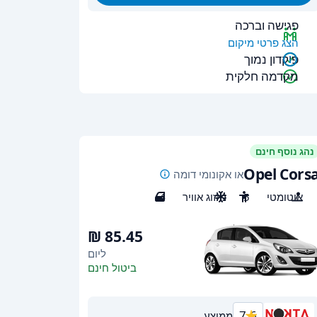
פגישה וברכה
הצג פרטי מיקום
פיקדון נמוך
מקדמה חלקית
נהג נוסף חינם
Opel Cors
או אקונומי דומה
אוטומטי
5
מיזוג אוויר
4
ליום
ביטול חינם
7.6
ממוצע