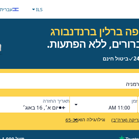
ILS
עברית
ה ברלין ברנדנבורג
ביטול חינם
זמן
תאריך החזרה
יום א׳, 16 באוג׳
11:00 AM
וגילו/גילה הוא
יקה (ארה"ב)
65-30
מעל 1,000 מותגים