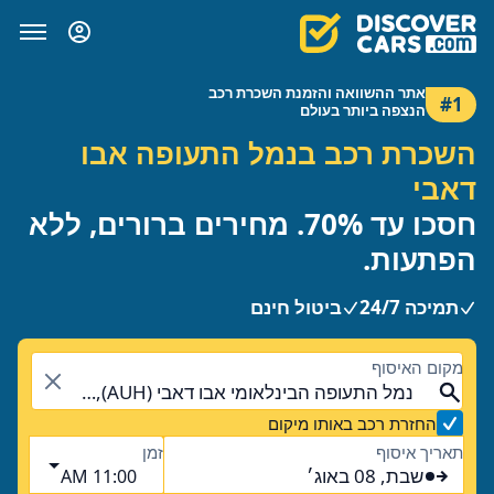
אתר ההשוואה והזמנת השכרת רכב
#1
הנצפה ביותר בעולם
השכרת רכב בנמל התעופה אבו
דאבי
חסכו עד 70%. מחירים ברורים, ללא
הפתעות.
תמיכה 24/7
ביטול חינם
מקום האיסוף
נמל התעופה הבינלאומי אבו דאבי (AUH), אבו דאבי, איחוד האמירויות הערביות
החזרת רכב באותו מיקום
תאריך איסוף
זמן
שבת, 08 באוג׳
11:00 AM