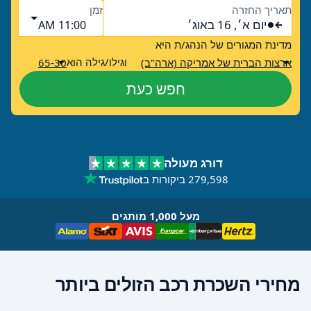
תאריך החזרה
זמן
יום א׳, 16 באוג׳
11:00 AM
מדינת המגורים של הנהג/ת היא
וגילו/גילה הוא
ארצות הברית של אמריקה (ארה"ב)
65-30
חפש כעת
דורג מעולה
279,598 ביקורות ב
מעל 1,000 מותגים
מחירי השכרת רכב הזולים ביותר