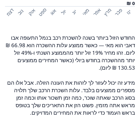
ספט
פבר
מרץ
אפר
דצמ
מאי
אוק
אוג
נוב
יול
ינו
יונ
החודש הזול ביותר בשנה להשכרת רכב בנמל התעופה אבו
דאבי הוא מאי — כאשר ממוצע עלות ההשכרה הוא ‏66.98 ‏₪
ליום. זהו מחיר 19% זול יותר מהממוצע השנתי ו-49% זול
יותר מההשכרה בחודש ביולי (כאשר המחירים ממוצעים
מידע זה יכול לעזור לך לזהות את העונה הזולה. אבל אלו הם
מספרים ממוצעים בלבד. עלות השכרת הרכב שלך תלויה
בסוג הרכב שאתה שוכר, כמה זמן תשכור אותו וכמה זמן
מראש אתה מזמין. פשוט הזן את התאריכים שלך בטופס
בראש העמוד כדי לראות את המחירים המדויקים.