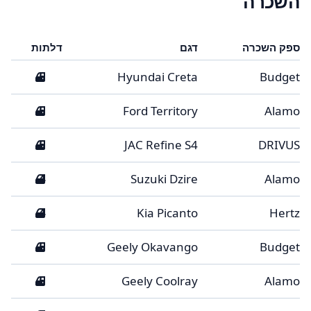
השכרה
ספק השכרה
דגם
דלתות
5
Hyundai Creta
Budget
5
Ford Territory
Alamo
5
JAC Refine S4
DRIVUS
4
Suzuki Dzire
Alamo
4
Kia Picanto
Hertz
5
Geely Okavango
Budget
5
Geely Coolray
Alamo