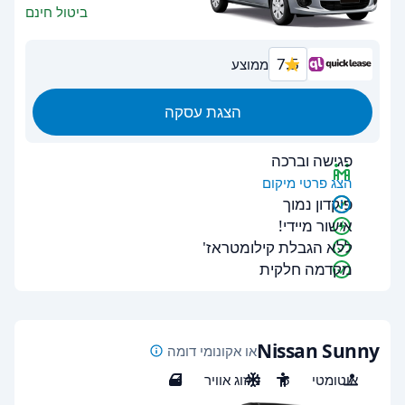
ביטול חינם
7.5
ממוצע
הצגת עסקה
פגישה וברכה
הצג פרטי מיקום
פיקדון נמוך
אישור מיידי!
ללא הגבלת קילומטראז'
מקדמה חלקית
Nissan Sunny
או אקונומי דומה
אוטומטי
5
מיזוג אוויר
4