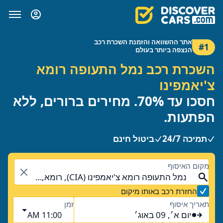
אתר ההשוואה והזמנת השכרת רכב
#1
הנצפה ביותר בעולם
השכרת רכב נמל התעופה רומא
צ'יאמפינו
חסכו עד 70%. מחירים ברורים, ללא
הפתעות.
תמיכה 24/7
ביטול חינם
מקום האיסוף
נמל התעופה רומא צ'יאמפינו (CIA), רומא, איטליה - היבשת
החזרת רכב באותו מיקום
תאריך איסוף
זמן
יום א׳, 09 באוג׳
11:00 AM