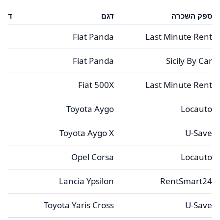
ספק השכרה
דגם
דלת
5
Fiat Panda
Last Minute Rent
5
Fiat Panda
Sicily By Car
5
Fiat 500X
Last Minute Rent
3
Toyota Aygo
Locauto
4
Toyota Aygo X
U-Save
5
Opel Corsa
Locauto
4
Lancia Ypsilon
RentSmart24
5
Toyota Yaris Cross
U-Save