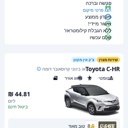
פגישה וברכה
הצג פרטי מיקום
פיקדון ממוצע
אישור מיידי!
ללא הגבלת קילומטראז'
שלם עכשיו
שירות מצוין
צ'ק אין מקוון
Toyota C-HR
או בינוני קרוסאובר דומה
אוטומטי
5
מיזוג אוויר
5
ליום
ביטול חינם
8.5
טוב מאוד