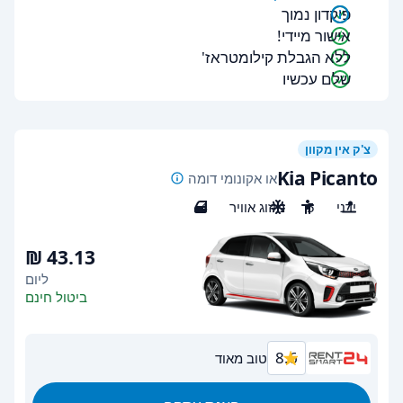
פיקדון נמוך
אישור מיידי!
ללא הגבלת קילומטראז'
שלם עכשיו
צ'ק אין מקוון
Kia Picanto
או אקונומי דומה
ידני
5
מיזוג אוויר
4
ליום
ביטול חינם
8.6
טוב מאוד