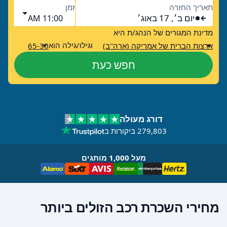
תאריך החזרה
זמן
יום ב׳, 17 באוג׳
11:00 AM
מדינת המגורים של הנהג/ת היא
וגילו/גילה הוא
ארצות הברית של אמריקה (ארה"ב)
65-30
חפש כעת
דורג מעולה
279,803 ביקורות ב
מעל 1,000 מותגים
מחירי השכרת רכב הזולים ביותר