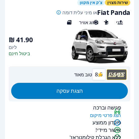
שירות מצוין
צ'ק אין מקוון
Fiat Panda
או מיני עלית דומה
ידני
5
מיזוג אוויר
5
ליום
ביטול חינם
8.5
טוב מאוד
הצגת עסקה
פגישה וברכה
הצג פרטי מיקום
פיקדון ממוצע
אישור מיידי!
ללא הגבלת קילומטראז'