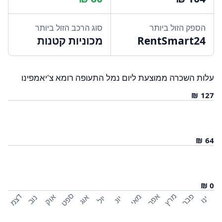
הספק הזול ביותר
סוג הרכב הזול ביותר
RentSmart24
מכוניות קטנות
עלות השכרה ממוצעת ליום נמל התעופה רומא צ'יאמפינו
ספט
פבר
מרץ
אפר
דצמ
מאי
אוק
אוג
נוב
יול
ינו
יונ