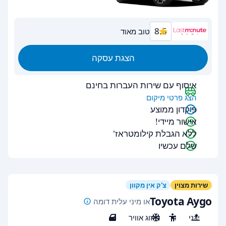
8.5
טוב מאוד
הצגת עסקה
איסוף עם שירות העברות בחינם
הצג פרטי מיקום
פיקדון ממוצע
אישור מיידי!
ללא הגבלת קילומטראז'
שלם עכשיו
שירות מצוין
צ'ק אין מקוון
Toyota Aygo
או מיני עלית דומה
ידני
4
מיזוג אוויר
4