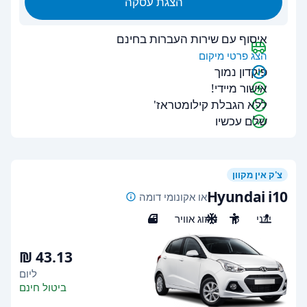
הצגת עסקה
איסוף עם שירות העברות בחינם
הצג פרטי מיקום
פיקדון נמוך
אישור מיידי!
ללא הגבלת קילומטראז'
שלם עכשיו
צ'ק אין מקוון
Hyundai i10
או אקונומי דומה
ידני
5
מיזוג אוויר
5
ליום
ביטול חינם