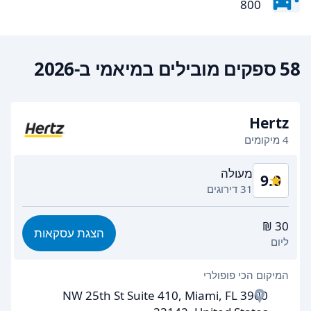
800
58 ספקים מובילים במיאמי ב-2026
Hertz
4 מיקומים
מעולה
9.0
31 דירוגים
תמורה לכסף
8.5
הצגת עסקאות
ליום
קלות מציאה
9.2
המיקום הכי פופולרי
יעילות הסוכן
8.6
3900 NW 25th St Suite 410, Miami, FL
מהירות איסוף הרכב
8.4