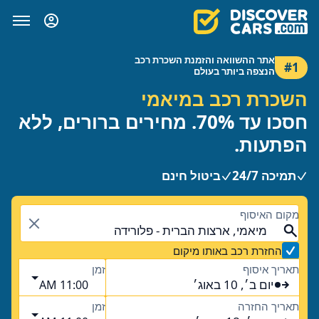
אתר ההשוואה והזמנת השכרת רכב
#1
הנצפה ביותר בעולם
השכרת רכב במיאמי
חסכו עד 70%. מחירים ברורים, ללא
הפתעות.
תמיכה 24/7
ביטול חינם
מקום האיסוף
מיאמי, ארצות הברית - פלורידה
החזרת רכב באותו מיקום
תאריך איסוף
זמן
יום ב׳, 10 באוג׳
11:00 AM
תאריך החזרה
זמן