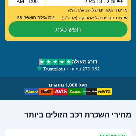
יום ג׳, 18 באוג׳
11:00 AM
מדינת המגורים של הנהג/ת היא
וגילו/גילה הוא
ארצות הברית של אמריקה (ארה"ב)
65-30
חפש כעת
דורג מעולה
279,962 ביקורות ב
מעל 1,000 מותגים
מחירי השכרת רכב הזולים ביותר
נהג נוסף חינם