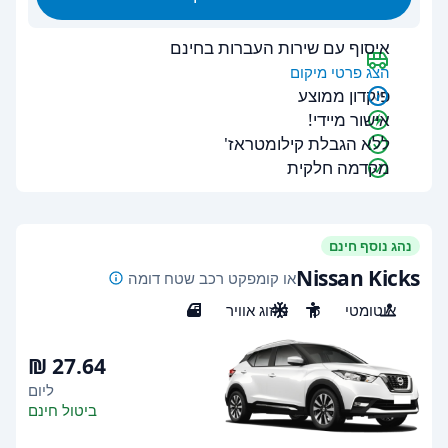
איסוף עם שירות העברות בחינם
הצג פרטי מיקום
פיקדון ממוצע
אישור מיידי!
ללא הגבלת קילומטראז'
מקדמה חלקית
נהג נוסף חינם
Nissan Kicks
או קומפקט רכב שטח דומה
אוטומטי
5
מיזוג אוויר
5
ליום
ביטול חינם