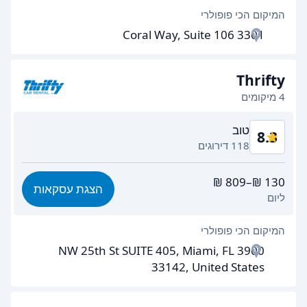
המיקום הכי פופולרי
יעילות הסוכן
8.5
3301 Coral Way, Suite 106
מהירות איסוף הרכב
8.1
מהירות החזרת הרכב
9.0
Thrifty
4 מיקומים
ניקיון רכב
8.9
טוב
8.3
מצב הרכב
8.7
118 דירוגים
תמורה לכסף
8.0
הצגת עסקאות
ליום
קלות מציאה
8.5
המיקום הכי פופולרי
יעילות הסוכן
7.4
3900 NW 25th St SUITE 405, Miami, FL
מהירות איסוף הרכב
7.4
33142, United States
מהירות החזרת הרכב
8.8