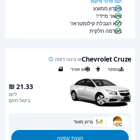
הצג פרטי מיקום
פיקדון ממוצע
אישור מיידי!
ללא הגבלת קילומטראז'
מקדמה חלקית
Chevrolet Cruze
או בינוני דומה
אוטומטי
5
מיזוג אוויר
4
ליום
ביטול חינם
5.1
גרוע מאוד
הצגת עסקה