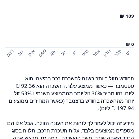
ספט
פבר
מרץ
אפר
דצמ
מאי
אוק
אוג
נוב
יול
ינו
יונ
החודש הזול ביותר בשנה להשכרת רכב במיאמי הוא
ספטמבר — כאשר ממוצע עלות ההשכרה הוא ‏92.36 ‏₪
ליום. זהו מחיר 36% זול יותר מהממוצע השנתי ו-53% זול
יותר מההשכרה בחודש בדצמבר (כאשר המחירים ממוצעים
מידע זה יכול לעזור לך לזהות את העונה הזולה. אבל אלו הם
מספרים ממוצעים בלבד. עלות השכרת הרכב. תלויה בסוג
הרכב שאתה שוכר, משך ההשכרה. וכמה זמן מראש אתה