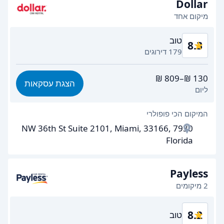
Dollar
ניקיון רכב
8.8
מיקום אחד
מצב הרכב
8.8
טוב
8.3
179 דירוגים
תמורה לכסף
7.9
הצגת עסקאות
ליום
קלות מציאה
8.3
המיקום הכי פופולרי
יעילות הסוכן
7.7
7930 NW 36th St Suite 2101, Miami, 33166,
מהירות איסוף הרכב
7.4
Florida
מהירות החזרת הרכב
8.9
Payless
ניקיון רכב
8.7
2 מיקומים
מצב הרכב
8.9
8.2
טוב