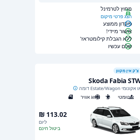
מחוץ לטרמינל
הצג פרטי מיקום
פיקדון ממוצע
אישור מיידי!
ללא הגבלת קילומטראז'
שלם עכשיו
צ'ק אין מקוון
Skoda Fabia ST
 אקונומי Estate/Wagon דומה
אוטומטי
5
מיזוג אוויר
5
ליום
ביטול חינם