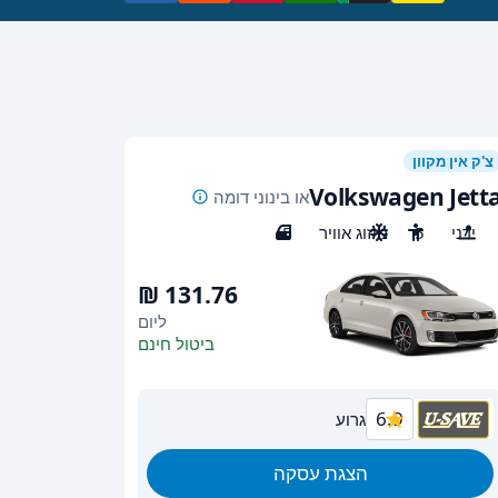
צ'ק אין מקוון
Volkswagen Jett
או בינוני דומה
ידני
5
מיזוג אוויר
5
ליום
ביטול חינם
6.9
גרוע
הצגת עסקה