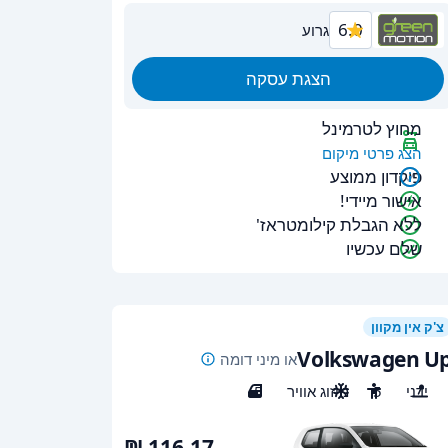
6.0
גרוע
הצגת עסקה
מחוץ לטרמינל
הצג פרטי מיקום
פיקדון ממוצע
אישור מיידי!
ללא הגבלת קילומטראז'
שלם עכשיו
צ'ק אין מקוון
Volkswagen U
או מיני דומה
ידני
5
מיזוג אוויר
5