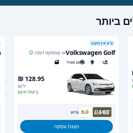
ם ביותר
צ'ק אין מקוון
a
Volkswagen Golf
או קומפקט דומה
ידני
5
מיזוג אוויר
4
ליום
ביטול חינם
6.9
גרוע
הצגת עסקה