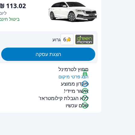
ליום
ביטול חינם
6.0
גרוע
הצגת עסקה
מחוץ לטרמינל
הצג פרטי מיקום
פיקדון ממוצע
אישור מיידי!
ללא הגבלת קילומטראז'
שלם עכשיו