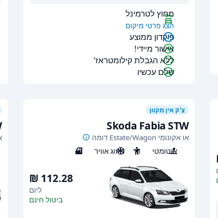
מחוץ לטרמינל
הצג פרטי מיקום
פיקדון ממוצע
אישור מיידי!
ללא הגבלת קילומטראז'
שלם עכשיו
צ'ק אין מקוון
W
Skoda Fabia STW
או אקונומי Estate/Wagon דומה
או
אוטומטי
5
מיזוג אוויר
5
ליום
ביטול חינם