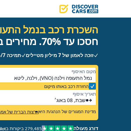
השכרת רכב בנמל התעופ
חסכו עד 70%. מחירים ברורים, ללא הפתעות.
זוכה לאמון של 7 מיליון מטיילים
תמיכה 24/7
מקום האיסוף
נמל התעופה וילנה (VNO), וילנה, ליטא
החזרת רכב באותו מיקום
תאריך איסוף
שבת, 08 באוג׳
מדינת המגורים של הנהג/ת היא
ארצות הברית של אמר
דורג מעולה
279,485 ביקורות ב