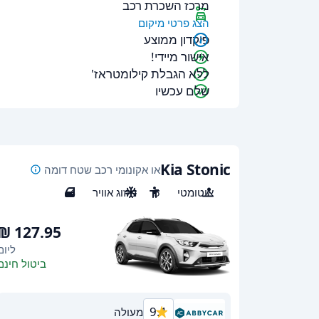
מרכז השכרת רכב
הצג פרטי מיקום
פיקדון ממוצע
אישור מיידי!
ללא הגבלת קילומטראז'
שלם עכשיו
Kia Stonic
או אקונומי רכב שטח דומה
אוטומטי
5
מיזוג אוויר
4
ליום
ביטול חינם
9.1
מעולה