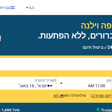
ILS
עברית
ה וילנה
ביטול חינם
זמן
תאריך החזרה
יום א׳, 16 באוג׳
11:00 AM
וגילו/גילה הוא
יקה (ארה"ב)
65-30
מעל 1,000 מותגים