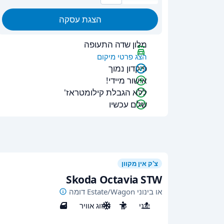
הצגת עסקה
מלון שדה התעופה
הצג פרטי מיקום
פיקדון נמוך
אישור מיידי!
ללא הגבלת קילומטראז'
שלם עכשיו
צ'ק אין מקוון
Skoda Octavia STW
או בינוני Estate/Wagon דומה
ידני
5
מיזוג אוויר
4