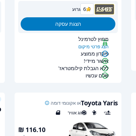
6.9
גרוע
הצגת עסקה
מחוץ לטרמינל
הצג פרטי מיקום
פיקדון ממוצע
אישור מיידי!
ללא הגבלת קילומטראז'
שלם עכשיו
Toyota Yaris
או אקונומי דומה
p
ידני
5
מיזוג אוויר
4