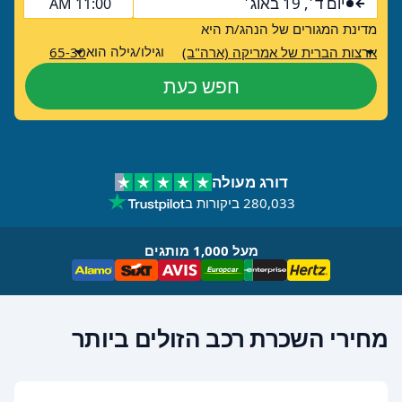
יום ד׳, 19 באוג׳
11:00 AM
מדינת המגורים של הנהג/ת היא
וגילו/גילה הוא
ארצות הברית של אמריקה (ארה"ב)
65-30
חפש כעת
דורג מעולה
280,033 ביקורות ב
מעל 1,000 מותגים
מחירי השכרת רכב הזולים ביותר