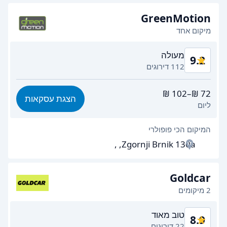
מהירות החזרת הרכב
9.5
GreenMotion
מיקום אחד
ניקיון רכב
9.5
מעולה
9.2
מצב הרכב
8.9
112 דירוגים
תמורה לכסף
9.0
הצגת עסקאות
ליום
קלות מציאה
8.8
המיקום הכי פופולרי
יעילות הסוכן
9.3
Zgornji Brnik 130a, ,
מהירות איסוף הרכב
9.4
מהירות החזרת הרכב
9.3
Goldcar
2 מיקומים
ניקיון רכב
9.6
טוב מאוד
8.9
מצב הרכב
9.3
22 דירוגים