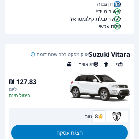
פיקדון גבוה
אישור מיידי!
ללא הגבלת קילומטראז'
שלם עכשיו
Suzuki Vitara
או קומפקט רכב שטח דומה
ידני
5
מיזוג אוויר
5
ליום
ביטול חינם
8.0
טוב
הצגת עסקה