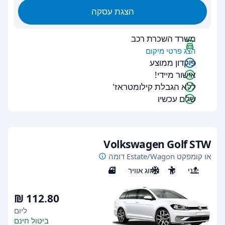
הצגת עסקה
משרד השכרת רכב
הצג פרטי מיקום
פיקדון ממוצע
אישור מיידי!
ללא הגבלת קילומטראז'
שלם עכשיו
Volkswagen Golf STW
או קומפקט Estate/Wagon דומה
ידני
5
מיזוג אוויר
5
ליום
ביטול חינם