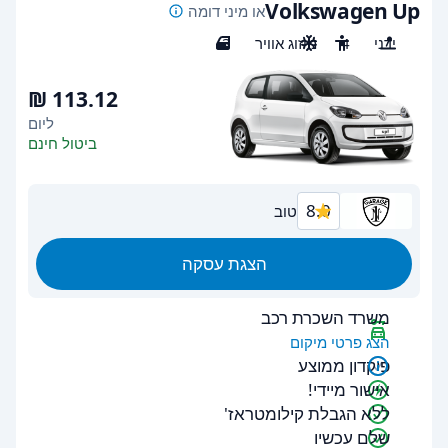
Volkswagen Up
או מיני דומה
ידני
4
מיזוג אוויר
3
ליום
ביטול חינם
8.0
טוב
הצגת עסקה
משרד השכרת רכב
הצג פרטי מיקום
פיקדון ממוצע
אישור מיידי!
ללא הגבלת קילומטראז'
שלם עכשיו