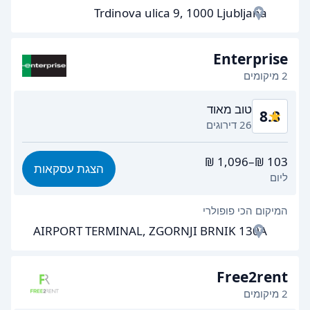
Trdinova ulica 9, 1000 Ljubljana
מהירות איסוף הרכב
8.8
מהירות החזרת הרכב
9.1
Enterprise
2 מיקומים
ניקיון רכב
9.2
טוב מאוד
8.8
מצב הרכב
9.0
26 דירוגים
תמורה לכסף
8.6
הצגת עסקאות
ליום
קלות מציאה
8.7
המיקום הכי פופולרי
יעילות הסוכן
8.9
AIRPORT TERMINAL, ZGORNJI BRNIK 130A
מהירות איסוף הרכב
8.8
מהירות החזרת הרכב
9.0
Free2rent
2 מיקומים
ניקיון רכב
9.1