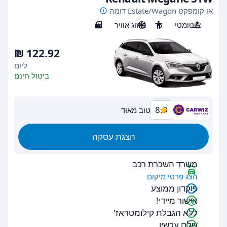
או קומפקט Estate/Wagon דומה
אוטומטי
5
מיזוג אוויר
5
ליום
ביטול חינם
8.9
טוב מאוד
הצגת עסקה
משרד השכרת רכב
הצג פרטי מיקום
פיקדון ממוצע
אישור מיידי!
ללא הגבלת קילומטראז'
שלם עכשיו