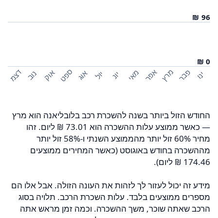
ספט
פבר
מרץ
אפר
דצמ
מאי
אוק
אוג
נוב
יול
ינו
יונ
החודש הזול ביותר בשנה להשכרת רכב בלובליאנה הוא מרץ
— כאשר ממוצע עלות ההשכרה הוא ‏73.01 ‏₪ ליום. זהו
מחיר 60% זול יותר מהממוצע השנתי ו-58% זול יותר
מההשכרה בחודש באוגוסט (כאשר המחירים ממוצעים
מידע זה יכול לעזור לך לזהות את העונה הזולה. אבל אלו הם
מספרים ממוצעים בלבד. עלות השכרת הרכב. תלויה בסוג
הרכב שאתה שוכר, משך ההשכרה. וכמה זמן מראש אתה