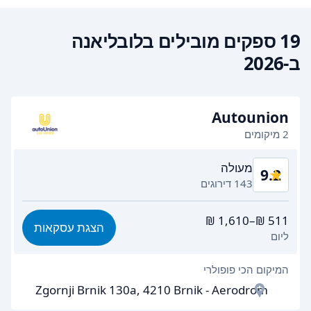
19 ספקים מובילים בלובליאנה
ב-2026
Autounion
2 מיקומים
מעולה
9.2
143 דירוגים
תמורה לכסף
8.9
הצגת עסקאות
ליום
קלות מציאה
8.9
המיקום הכי פופולרי
יעילות הסוכן
9.2
Zgornji Brnik 130a, 4210 Brnik - Aerodrom
מהירות איסוף הרכב
9.2