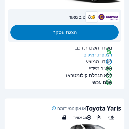
8.9
טוב מאוד
הצגת עסקה
משרד השכרת רכב
הצג פרטי מיקום
פיקדון ממוצע
אישור מיידי!
ללא הגבלת קילומטראז'
שלם עכשיו
Toyota Yaris
או אקונומי דומה
ידני
5
מיזוג אוויר
4