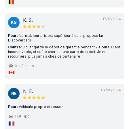
17/12/2024
K. S.
KS
Pour:
Normal. leur prix est supérieur à celui proposé lar
Discovercars
Contre:
Dollar garde le dépôt de garantie pendant 28 jours. C'est
inconcevable, et coûte cher sur une carte de crédit. Je ne
retournerai plus jamais chez ce partenaire
Kia Picanto
04/05/2024
N. E.
NE
Pour:
Véhicule propre et ressent.
Fiat Tipo