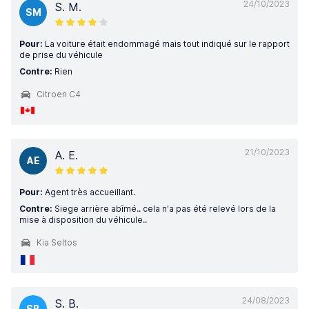
24/10/2023
S. M.
SM
Pour:
La voiture était endommagé mais tout indiqué sur le rapport
de prise du véhicule
Contre:
Rien
Citroen C4
21/10/2023
A. E.
AE
Pour:
Agent très accueillant.
Contre:
Siege arrière abîmé.. cela n'a pas été relevé lors de la
mise à disposition du véhicule..
Kia Seltos
24/08/2023
S. B.
SB