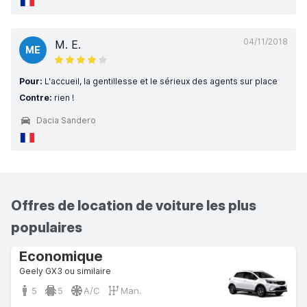
04/11/2018
M. E.
ME
Pour:
L'accueil, la gentillesse et le sérieux des agents sur place
Contre:
rien !
Dacia Sandero
Offres de location de voiture les plus
populaires
Economique
Geely GX3 ou similaire
5
5
A/C
Man.