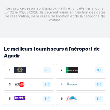
Les prix ci-dessus sont approximatifs et ont été mis à jour à
07:02 le 03/08/2026. Ils peuvent varier en fonction des dates
de réservation, de la durée de location et de la catégorie de
voiture.
Le meilleurs fournisseurs à l’aéroport de
Agadir
1
9.3
2
9,1
3
8.6
4
8,6
5
8.4
6
8,4