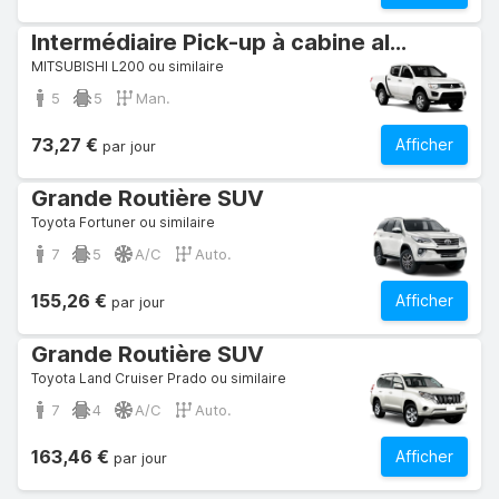
Intermédiaire Pick-up à cabine allongée
MITSUBISHI L200 ou similaire
5
5
Man.
73,27 €
Afficher
par jour
Grande Routière SUV
Toyota Fortuner ou similaire
7
5
A/C
Auto.
155,26 €
Afficher
par jour
Grande Routière SUV
Toyota Land Cruiser Prado ou similaire
7
4
A/C
Auto.
163,46 €
Afficher
par jour