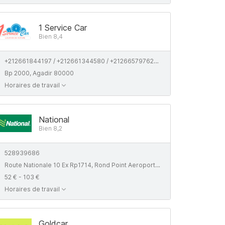
1 Service Car
Bien 8,4
+212661844197 / +212661344580 / +212665797629 / +212675716369
Bp 2000, Agadir 80000
Horaires de travail
National
Bien 8,2
528939686
Route Nationale 10 Ex Rp1714, Rond Point Aeroport El Massira
52 € - 103 €
Horaires de travail
Goldcar