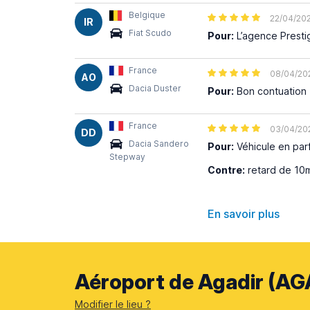
Belgique
22/04/20
IR
Fiat Scudo
Pour:
L’agence Prestig
France
08/04/20
AO
Dacia Duster
Pour:
Bon contuation
France
03/04/20
DD
Dacia Sandero
Pour:
Véhicule en parfa
Stepway
Contre:
retard de 10mi
En savoir plus
Aéroport de Agadir (AGA
Modifier le lieu ?