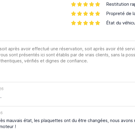
Restitution ra
Propreté de l
État du véhic
 soit après avoir effectué une réservation, soit après avoir été servi
vous sont présentés ici sont établis par de vrais clients, sans la poss
hentiques, vérifiés et dignes de confiance.
26
.
26
rès mauvais état, les plaquettes ont du être changées, nous avons 
 moteur !