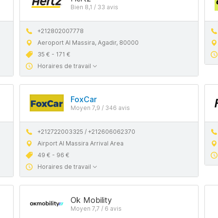
Bien 8,1 / 33 avis
+212802007778
Aeroport Al Massira, Agadir, 80000
35 € - 171 €
Horaires de travail
FoxCar
Moyen 7,9 / 346 avis
+212722003325 / +212606062370
Airport Al Massira Arrival Area
49 € - 96 €
Horaires de travail
Ok Mobility
Moyen 7,7 / 6 avis