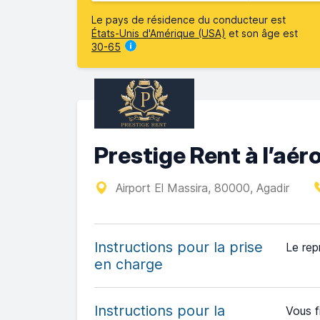
Le pays de résidence du conducteur est
États-Unis d'Amérique (USA)
et son âge est
30-65
Prestige Rent à l’aér
Airport El Massira, 80000, Agadir
Instructions pour la prise
Le rep
en charge
Instructions pour la
Vous f