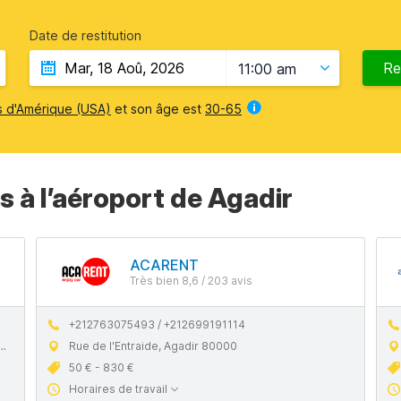
Date de restitution
Re
11:00 am
s d'Amérique (USA)
et son âge est
30-65
s à l’aéroport de Agadir
ACARENT
Très bien 8,6 / 203 avis
+212763075493 / +212699191114
Rue de l'Entraide, Agadir 80000
50 € - 830 €
Horaires de travail