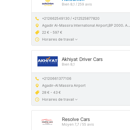
Bien 8,1 / 259 avis
+212662549130 / +212525877820
Agadir Al-Massira International Airport,BP 2000، Agadir 80000
22 € - 597 €
Horaires de travail
Akhiyat Driver Cars
Bien 8,1
+2120661377106
Agadir–Al Massira Airport
28 € - 43 €
Horaires de travail
Resolve Cars
Moyen 7,7 / 55 avis