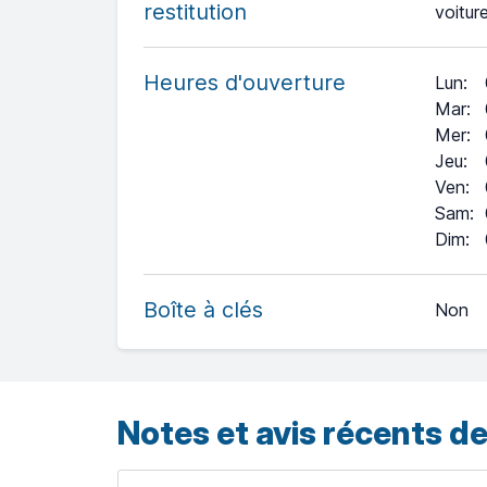
restitution
voitur
Heures d'ouverture
Lun
:
Mar
:
Mer
:
Jeu
:
Ven
:
Sam
:
+
Dim
:
−
Boîte à clés
Non
Leaflet
| ©
OpenStreetMap
contributors ©
CARTO
Notes et avis récents de