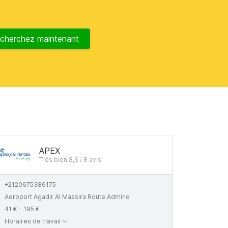
cherchez maintenant
APEX
Très bien 8,6 / 8 avis
+2120675386175
Aeroport Agadir Al Massira Route Admine
41 € - 195 €
Horaires de travail