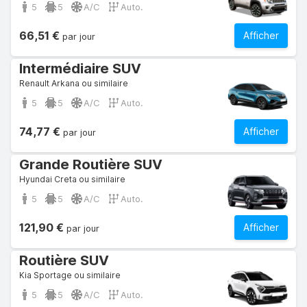
5
5
A/C
Auto.
66,51 €
Afficher
par jour
Intermédiaire SUV
Renault Arkana ou similaire
5
5
A/C
Auto.
74,77 €
Afficher
par jour
Grande Routière SUV
Hyundai Creta ou similaire
5
5
A/C
Auto.
121,90 €
Afficher
par jour
Routière SUV
Kia Sportage ou similaire
5
5
A/C
Auto.