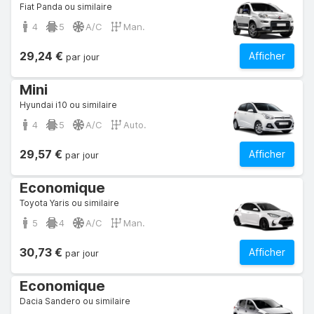
Fiat Panda ou similaire
4
5
A/C
Man.
29,24 €
Afficher
par jour
Mini
Hyundai i10 ou similaire
4
5
A/C
Auto.
29,57 €
Afficher
par jour
Economique
Toyota Yaris ou similaire
5
4
A/C
Man.
30,73 €
Afficher
par jour
Economique
Dacia Sandero ou similaire