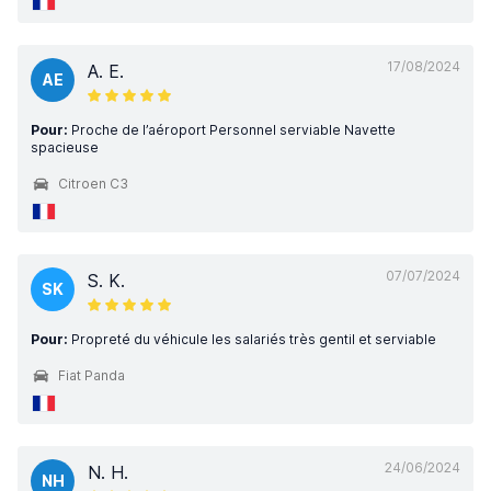
17/08/2024
A. E.
AE
Pour:
Proche de l’aéroport Personnel serviable Navette
spacieuse
Citroen C3
07/07/2024
S. K.
SK
Pour:
Propreté du véhicule les salariés très gentil et serviable
Fiat Panda
24/06/2024
N. H.
NH