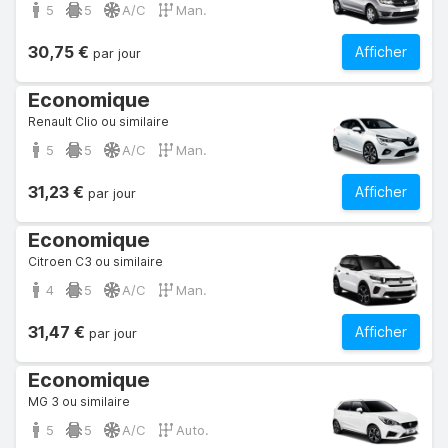
5
5
A/C
Man.
30,75 €
Afficher
par jour
Economique
Renault Clio ou similaire
5
5
A/C
Man.
31,23 €
Afficher
par jour
Economique
Citroen C3 ou similaire
4
5
A/C
Man.
31,47 €
Afficher
par jour
Economique
MG 3 ou similaire
5
5
A/C
Auto.