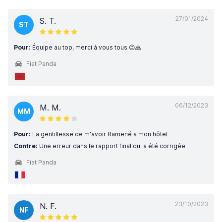
27/01/2024
S. T.
ST
Pour:
Équipe au top, merci à vous tous 😉🙏
Fiat Panda
06/12/2023
M. M.
MM
Pour:
La gentillesse de m'avoir Ramené a mon hôtel
Contre:
Une erreur dans le rapport final qui a été corrigée
Fiat Panda
23/10/2023
N. F.
NF