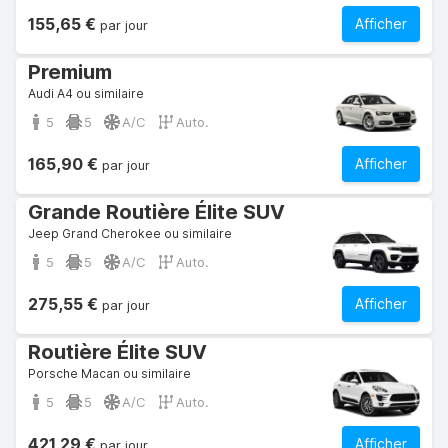
155,65 €
Afficher
par jour
Premium
Audi A4 ou similaire
5
5
A/C
Auto.
165,90 €
Afficher
par jour
Grande Routière Élite SUV
Jeep Grand Cherokee ou similaire
5
5
A/C
Auto.
275,55 €
Afficher
par jour
Routière Élite SUV
Porsche Macan ou similaire
5
5
A/C
Auto.
421,29 €
Afficher
par jour