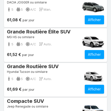
DACIA JOGGER ou similaire
5
5
A/C
Man.
61,08 €
Afficher
par jour
Grande Routière Élite SUV
MG HS ou similaire
5
5
A/C
Auto.
61,52 €
Afficher
par jour
Grande Routière SUV
Hyundai Tucson ou similaire
5
5
A/C
Auto.
61,69 €
Afficher
par jour
Compacte SUV
Jeep Renegade ou similaire