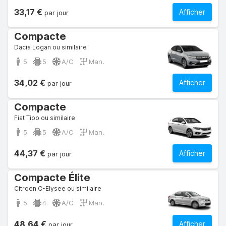
33,17 €
Afficher
par jour
Compacte
Dacia Logan ou similaire
5
5
A/C
Man.
34,02 €
Afficher
par jour
Compacte
Fiat Tipo ou similaire
5
5
A/C
Man.
44,37 €
Afficher
par jour
Compacte Élite
Citroen C-Elysee ou similaire
5
4
A/C
Man.
48,64 €
Afficher
par jour