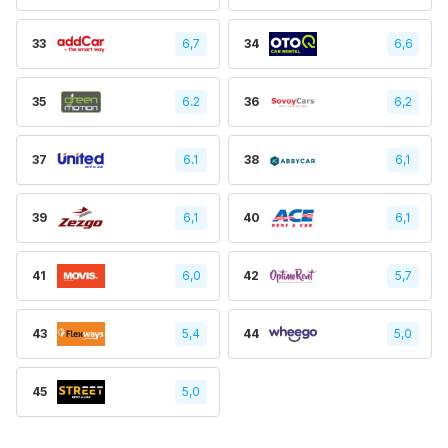
33
6,7
34
6,6
35
6.2
36
6,2
37
6.1
38
6,1
39
6,1
40
6,1
41
6,0
42
5,7
43
5,4
44
5,0
45
5,0