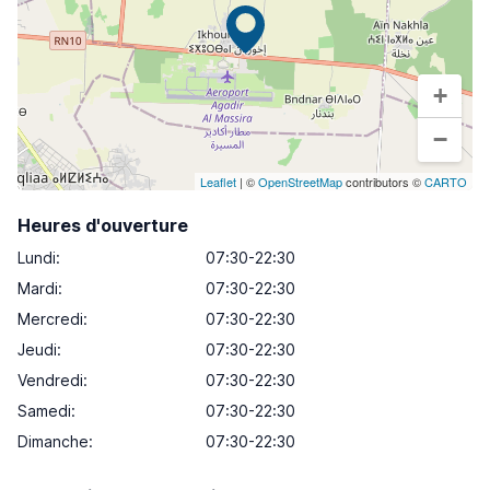
+
−
Leaflet
| ©
OpenStreetMap
contributors ©
CARTO
Heures d'ouverture
Lundi
:
07:30-22:30
Mardi
:
07:30-22:30
Mercredi
:
07:30-22:30
Jeudi
:
07:30-22:30
Vendredi
:
07:30-22:30
Samedi
:
07:30-22:30
Dimanche
:
07:30-22:30