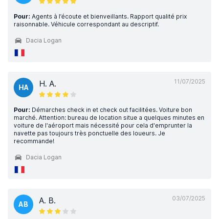
Pour:
Agents à l’écoute et bienveillants. Rapport qualité prix
raisonnable. Véhicule correspondant au descriptif.
Dacia Logan
11/07/2025
H. A.
HA
Pour:
Démarches check in et check out facilitées. Voiture bon
marché. Attention: bureau de location situe a quelques minutes en
voiture de l'aéroport mais nécessité pour cela d'emprunter la
navette pas toujours très ponctuelle des loueurs. Je
recommande!
Dacia Logan
03/07/2025
A. B.
AB