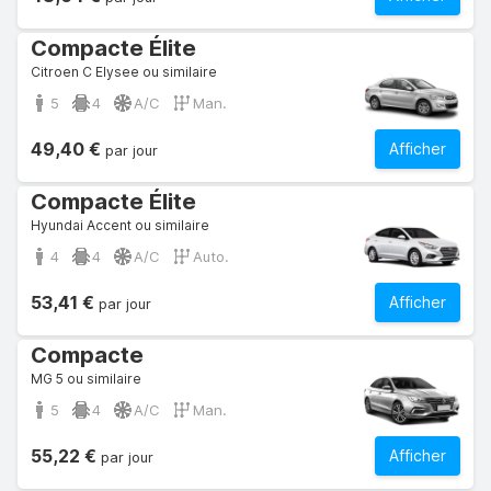
Compacte Élite
Citroen C Elysee ou similaire
5
4
A/C
Man.
49,40 €
Afficher
par jour
Compacte Élite
Hyundai Accent ou similaire
4
4
A/C
Auto.
53,41 €
Afficher
par jour
Compacte
MG 5 ou similaire
5
4
A/C
Man.
55,22 €
Afficher
par jour