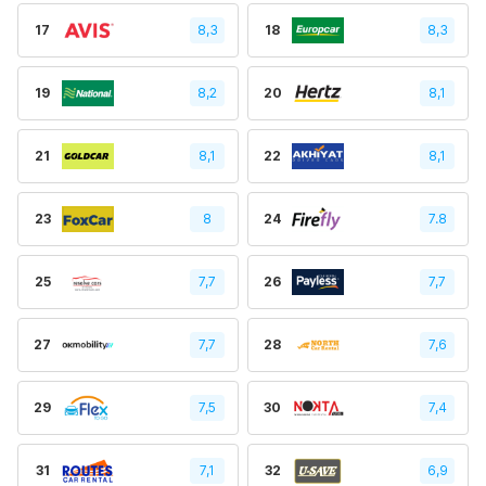
17
8,3
18
8,3
19
8,2
20
8,1
21
8,1
22
8,1
23
8
24
7.8
25
7,7
26
7,7
27
7,7
28
7,6
29
7,5
30
7,4
31
7,1
32
6,9