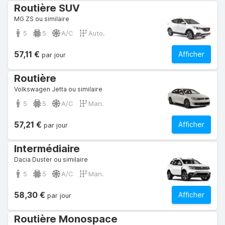
Routière SUV
MG ZS ou similaire
5
5
A/C
Auto.
57,11 €
Afficher
par jour
Routière
Volkswagen Jetta ou similaire
5
5
A/C
Man.
57,21 €
Afficher
par jour
Intermédiaire
Dacia Duster ou similaire
5
5
A/C
Man.
58,30 €
Afficher
par jour
Routière Monospace