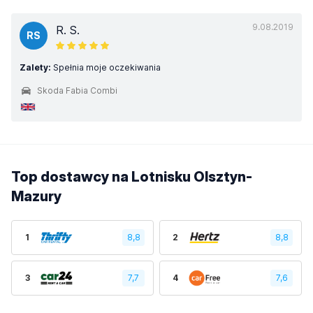
9.08.2019
R. S.
RS
Zalety:
Spełnia moje oczekiwania
Skoda Fabia Combi
Top dostawcy na Lotnisku Olsztyn-
Mazury
1
8,8
2
8,8
3
7,7
4
7,6