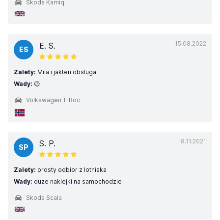
Skoda Kamiq
15.08.2022
E. S.
ES
Zalety:
Mila i jakten obsluga
Wady:
😉
Volkswagen T-Roc
8.11.2021
S. P.
SP
Zalety:
prosty odbior z lotniska
Wady:
duze naklejki na samochodzie
Skoda Scala