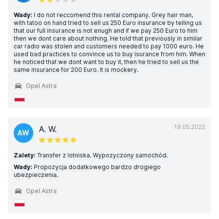
Wady:
I do not reccomend this rental company. Grey hair man,
with tatoo on hand tried to sell us 250 Euro insurance by telling us
that our full insurance is not enugh and if we pay 250 Euro to him
then we dont care about nothing. He told that previously in similar
car radio was stolen and customers needed to pay 1000 euro. He
used bad practices to convince us to buy isurance from him. When
he noticed that we dont want to buy it, then he tried to sell us the
same insurance for 200 Euro. It is mockery.
Opel Astra
19.05.2022
A. W.
AW
Zalety:
Transfer z lotniska. Wypozyczony samochód.
Wady:
Propozycja dodatkowego bardzo drogiego
ubezpieczenia.
Opel Astra