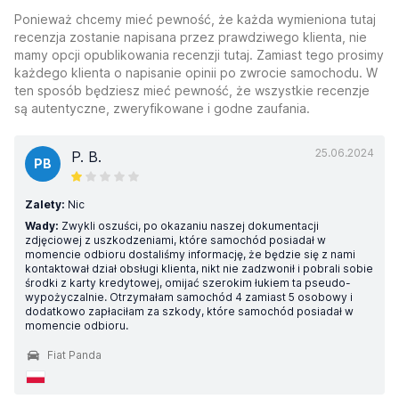
Ponieważ chcemy mieć pewność, że każda wymieniona tutaj
recenzja zostanie napisana przez prawdziwego klienta, nie
mamy opcji opublikowania recenzji tutaj. Zamiast tego prosimy
każdego klienta o napisanie opinii po zwrocie samochodu. W
ten sposób będziesz mieć pewność, że wszystkie recenzje
są autentyczne, zweryfikowane i godne zaufania.
25.06.2024
P. B.
PB
Zalety:
Nic
Wady:
Zwykli oszuści, po okazaniu naszej dokumentacji
zdjęciowej z uszkodzeniami, które samochód posiadał w
momencie odbioru dostaliśmy informację, że będzie się z nami
kontaktował dział obsługi klienta, nikt nie zadzwonił i pobrali sobie
środki z karty kredytowej, omijać szerokim łukiem ta pseudo-
wypożyczalnie. Otrzymałam samochód 4 zamiast 5 osobowy i
dodatkowo zapłaciłam za szkody, które samochód posiadał w
momencie odbioru.
Fiat Panda