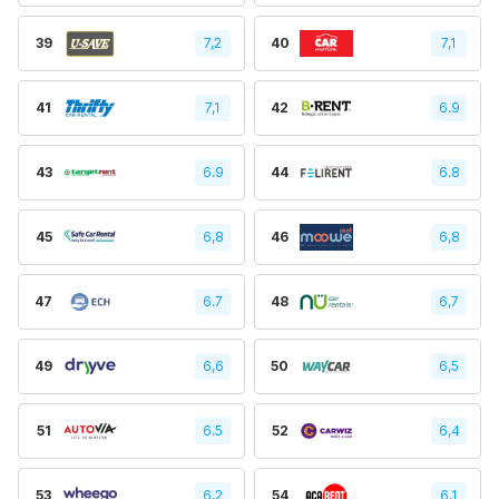
39
7,2
40
7,1
41
7,1
42
6.9
43
6.9
44
6.8
45
6,8
46
6,8
47
6.7
48
6,7
49
6,6
50
6,5
51
6.5
52
6,4
53
6,2
54
6.1