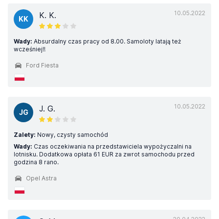
10.05.2022
K. K.
KK
Wady:
Absurdalny czas pracy od 8.00. Samoloty latają też
wcześniej!!
Ford Fiesta
10.05.2022
J. G.
JG
Zalety:
Nowy, czysty samochód
Wady:
Czas oczekiwania na przedstawiciela wypożyczalni na
lotnisku. Dodatkowa opłata 61 EUR za zwrot samochodu przed
godzina 8 rano.
Opel Astra