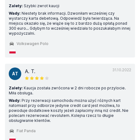
Zalety:
Szybki zwrot kaucji
Wady:
Niestety brak informacji. Dzwoniłam wcześniej czy
wystarczy karta debetową. Odpowiedź była twierdząca. Na
miejscu okazało się, że wiąże się to z bardzo dużą opłatą ponad
300 euro... Gdybym to wcześniej wiedziała to poszukałabym innej
wypożyczalni.
Volkswagen Polo
31.10.2022
A. T.
AT
Zalety:
Kaucja została zwrócona w 2 dni robocze po przylocie.
Miła obsługa.
Wady:
Przy rezerwacji samochodu można użyć różnych kart
natomiast przy odbiorze jedynie credit card jest możliwa, to
powoduje dodatkowe koszty jeżeli zapłacimy inną niż credit. Nie
polecam rezerwować revolutem. Kolejna rzecz to długie
obsługiwanie klientów.
Fiat Panda