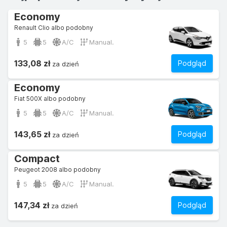
Economy
Renault Clio albo podobny
5
5
A/C
Manual.
133,08 zł
Podgląd
za dzień
Economy
Fiat 500X albo podobny
5
5
A/C
Manual.
143,65 zł
Podgląd
za dzień
Compact
Peugeot 2008 albo podobny
5
5
A/C
Manual.
147,34 zł
Podgląd
za dzień