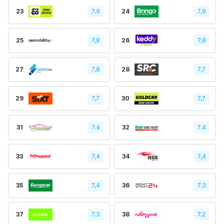
23
7.9
24
7,9
25
7,8
26
7,8
27
7,8
28
7,7
29
7,7
30
7,7
31
7.4
32
7.4
33
7,4
34
7,4
35
7,4
36
7.3
37
7.3
38
7.2