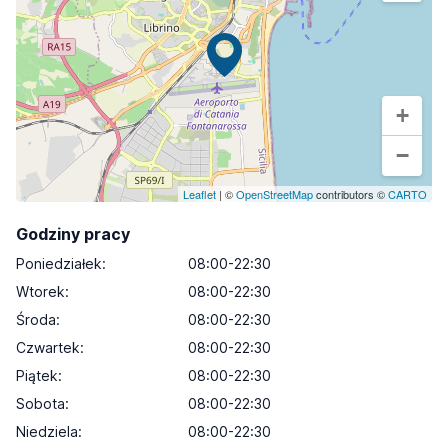
+
−
Leaflet
| ©
OpenStreetMap
contributors ©
CARTO
Godziny pracy
Poniedziałek
:
08:00-22:30
Wtorek
:
08:00-22:30
Środa
:
08:00-22:30
Czwartek
:
08:00-22:30
Piątek
:
08:00-22:30
Sobota
:
08:00-22:30
Niedziela
:
08:00-22:30