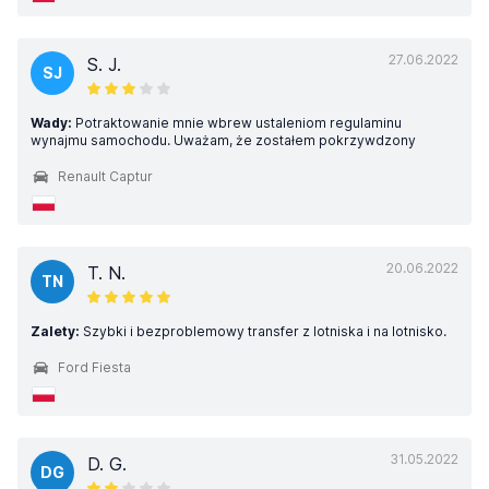
27.06.2022
S. J.
SJ
Wady:
Potraktowanie mnie wbrew ustaleniom regulaminu
wynajmu samochodu. Uważam, że zostałem pokrzywdzony
Renault Captur
20.06.2022
T. N.
TN
Zalety:
Szybki i bezproblemowy transfer z lotniska i na lotnisko.
Ford Fiesta
31.05.2022
D. G.
DG