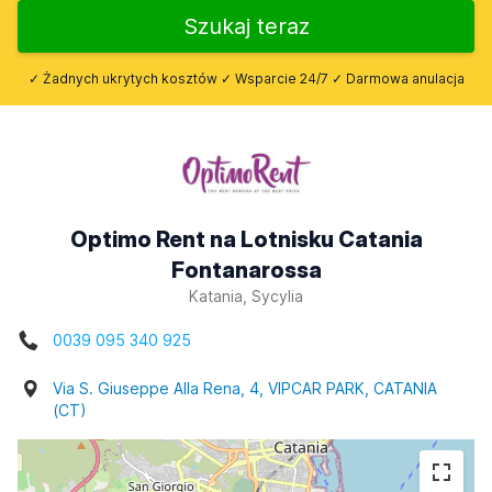
Szukaj teraz
✓ Żadnych ukrytych kosztów ✓ Wsparcie 24/7 ✓ Darmowa anulacja
Optimo Rent na Lotnisku Catania
Fontanarossa
Katania, Sycylia
0039 095 340 925
Via S. Giuseppe Alla Rena, 4, VIPCAR PARK, CATANIA
(CT)