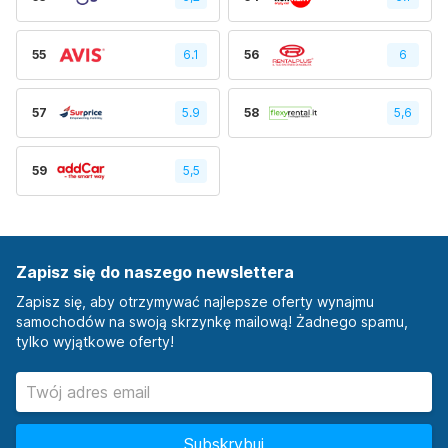
55
6.1
56
6
57
5.9
58
5,6
59
5,5
Zapisz się do naszego newslettera
Zapisz się, aby otrzymywać najlepsze oferty wynajmu
samochodów na swoją skrzynkę mailową! Żadnego spamu,
tylko wyjątkowe oferty!
Subskrybuj