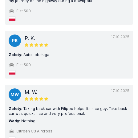
my journey on the highway during a downpour
Fiat 500
17.10.2025
P. K.
PK
Zalety:
Auto i obsługa
Fiat 500
17.10.2025
M. W.
MW
Zalety:
Taking back car with Filippo helps. Its nice guy. Take back
car was quick, nice and very professional.
Wady:
Nothing
Citroen C3 Aircross