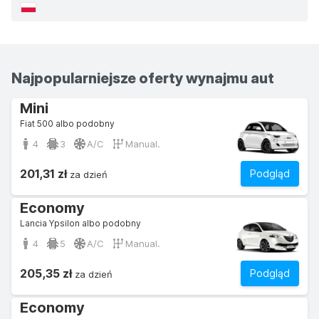
Najpopularniejsze oferty wynajmu aut
Mini
Fiat 500 albo podobny
4
3
A/C
Manual.
201,31 zł
Podgląd
za dzień
Economy
Lancia Ypsilon albo podobny
4
5
A/C
Manual.
205,35 zł
Podgląd
za dzień
Economy