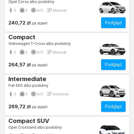
Opel Corsa albo podobny
5
5
A/C
Manual.
240,72 zł
Podgląd
za dzień
Compact
Volkswagen T-Cross albo podobny
5
5
A/C
Manual.
264,57 zł
Podgląd
za dzień
Intermediate
Fiat 600 albo podobny
5
5
A/C
Automat.
269,72 zł
Podgląd
za dzień
Compact SUV
Opel Crossland albo podobny