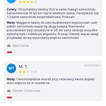
Zalety:
Otrzymaliśmy świetny SUV w cenie małego samochodu.
Samochód miał 16 tys km i był w świetnym stanie. Cena/jakość top
1! Zdanie samochodu bezproblemowe. Polecam
Wady:
Maggiore należy do sieci budżetowym wypożyczali i sam
odbiór samochodu wiązał się długą kolejką. Stanowiska
pracownikami były obsadzone w 3/5 ale sama obsługa wszystko
wytłumaczyła i mówiła po angielsku. Proszę również więcej uwagi
przykładać do wyczyszczenia wnętrza samochodu!
Opel Corsa
19.07.2024
M. T.
MT
Wady:
Cena kompletnie inna niż przy rezerwacji kwota dopłaty
dużo większa niż w voucherze.
Citroen C3 Aircross