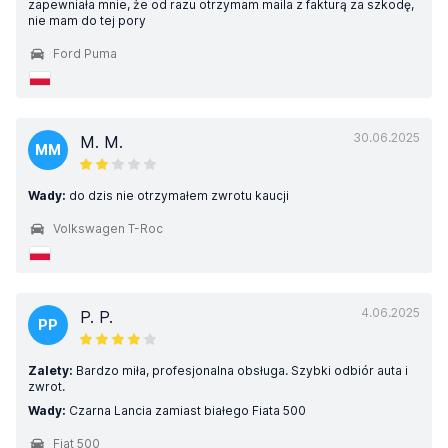
zapewniała mnie, że od razu otrzymam maila z fakturą za szkodę,
nie mam do tej pory
Ford Puma
30.06.2025
M. M.
MM
Wady:
do dzis nie otrzymałem zwrotu kaucji
Volkswagen T-Roc
4.06.2025
P. P.
PP
Zalety:
Bardzo miła, profesjonalna obsługa. Szybki odbiór auta i
zwrot.
Wady:
Czarna Lancia zamiast białego Fiata 500
Fiat 500