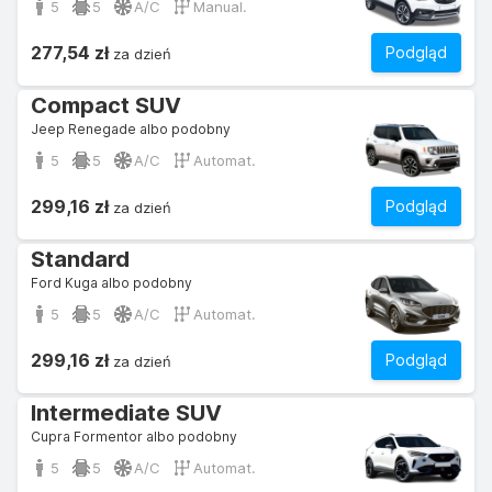
5
5
A/C
Manual.
277,54 zł
Podgląd
za dzień
Compact SUV
Jeep Renegade albo podobny
5
5
A/C
Automat.
299,16 zł
Podgląd
za dzień
Standard
Ford Kuga albo podobny
5
5
A/C
Automat.
299,16 zł
Podgląd
za dzień
Intermediate SUV
Cupra Formentor albo podobny
5
5
A/C
Automat.