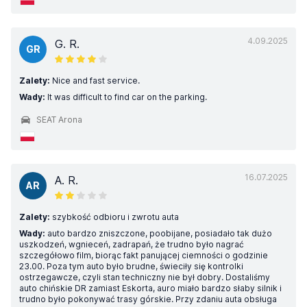
4.09.2025
G. R.
GR
Zalety:
Nice and fast service.
Wady:
It was difficult to find car on the parking.
SEAT Arona
16.07.2025
A. R.
AR
Zalety:
szybkość odbioru i zwrotu auta
Wady:
auto bardzo zniszczone, poobijane, posiadało tak dużo
uszkodzeń, wgnieceń, zadrapań, że trudno było nagrać
szczegółowo film, biorąc fakt panującej ciemności o godzinie
23.00. Poza tym auto było brudne, świeciły się kontrolki
ostrzegawcze, czyli stan techniczny nie był dobry. Dostaliśmy
auto chińskie DR zamiast Eskorta, auro miało bardzo słaby silnik i
trudno było pokonywać trasy górskie. Przy zdaniu auta obsługa