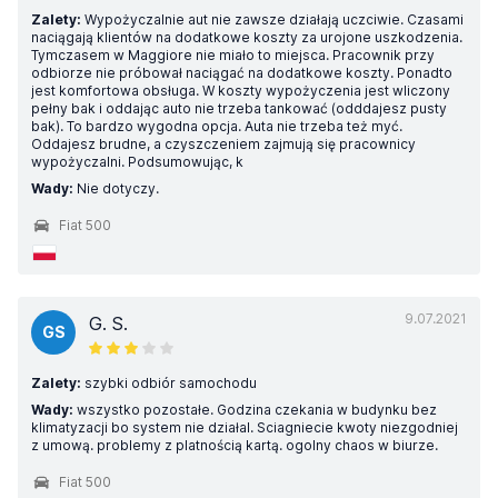
Zalety:
Wypożyczalnie aut nie zawsze działają uczciwie. Czasami
naciągają klientów na dodatkowe koszty za urojone uszkodzenia.
Tymczasem w Maggiore nie miało to miejsca. Pracownik przy
odbiorze nie próbował naciągać na dodatkowe koszty. Ponadto
jest komfortowa obsługa. W koszty wypożyczenia jest wliczony
pełny bak i oddając auto nie trzeba tankować (odddajesz pusty
bak). To bardzo wygodna opcja. Auta nie trzeba też myć.
Oddajesz brudne, a czyszczeniem zajmują się pracownicy
wypożyczalni. Podsumowując, k
Wady:
Nie dotyczy.
Fiat 500
9.07.2021
G. S.
GS
Zalety:
szybki odbiór samochodu
Wady:
wszystko pozostałe. Godzina czekania w budynku bez
klimatyzacji bo system nie działal. Sciagniecie kwoty niezgodniej
z umową. problemy z platnością kartą. ogolny chaos w biurze.
Fiat 500