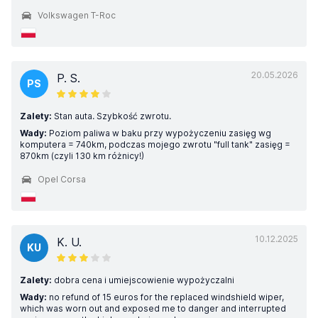
Volkswagen T-Roc
20.05.2026
P. S.
PS
Zalety:
Stan auta. Szybkość zwrotu.
Wady:
Poziom paliwa w baku przy wypożyczeniu zasięg wg
komputera = 740km, podczas mojego zwrotu "full tank" zasięg =
870km (czyli 130 km różnicy!)
Opel Corsa
10.12.2025
K. U.
KU
Zalety:
dobra cena i umiejscowienie wypożyczalni
Wady:
no refund of 15 euros for the replaced windshield wiper,
which was worn out and exposed me to danger and interrupted