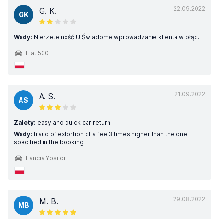
22.09.2022
G. K.
GK
Wady:
Nierzetelność !!! Świadome wprowadzanie klienta w błąd.
Fiat 500
21.09.2022
A. S.
AS
Zalety:
easy and quick car return
Wady:
fraud of extortion of a fee 3 times higher than the one
specified in the booking
Lancia Ypsilon
29.08.2022
M. B.
MB