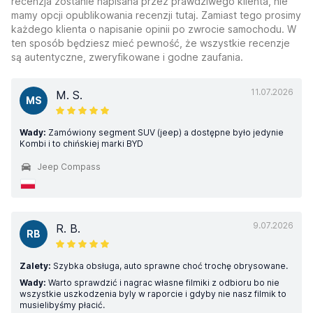
recenzja zostanie napisana przez prawdziwego klienta, nie
mamy opcji opublikowania recenzji tutaj. Zamiast tego prosimy
każdego klienta o napisanie opinii po zwrocie samochodu. W
ten sposób będziesz mieć pewność, że wszystkie recenzje
są autentyczne, zweryfikowane i godne zaufania.
11.07.2026
M. S.
MS
Wady:
Zamówiony segment SUV (jeep) a dostępne było jedynie
Kombi i to chińskiej marki BYD
Jeep Compass
9.07.2026
R. B.
RB
Zalety:
Szybka obsługa, auto sprawne choć trochę obrysowane.
Wady:
Warto sprawdzić i nagrac własne filmiki z odbioru bo nie
wszystkie uszkodzenia byly w raporcie i gdyby nie nasz filmik to
musielibyśmy płacić.