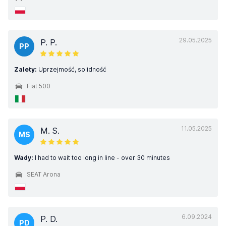
29.05.2025
P. P.
PP
Zalety:
Uprzejmość, solidność
Fiat 500
11.05.2025
M. S.
MS
Wady:
I had to wait too long in line - over 30 minutes
SEAT Arona
6.09.2024
P. D.
PD