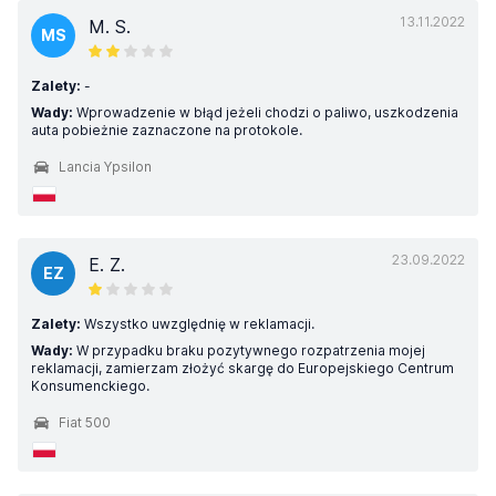
13.11.2022
M. S.
MS
Zalety:
-
Wady:
Wprowadzenie w błąd jeżeli chodzi o paliwo, uszkodzenia
auta pobieżnie zaznaczone na protokole.
Lancia Ypsilon
23.09.2022
E. Z.
EZ
Zalety:
Wszystko uwzględnię w reklamacji.
Wady:
W przypadku braku pozytywnego rozpatrzenia mojej
reklamacji, zamierzam złożyć skargę do Europejskiego Centrum
Konsumenckiego.
Fiat 500