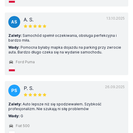
13.10.2025
A. S.
AS
Zalety:
Samochód spełnił oczekiwania, obsługa perfekcyjna i
bardzo miła.
Wady:
Pomocna byłaby mapka dojazdu na parking przy zwrocie
auta. Bardzo długo czeka się na wydanie samochodu.
Ford Puma
26.09.2025
P. S.
PS
Zalety:
Auto lepsze niż się spodziewałem. Szybkość
profesjonalizm. Nie szukają ni siłę problemów
Wady:
G
Fiat 500