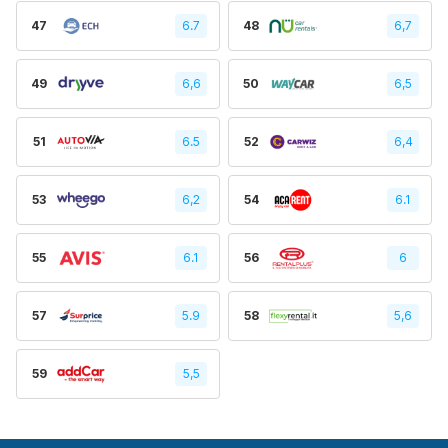
47
6.7
48
6,7
49
6,6
50
6,5
51
6.5
52
6,4
53
6,2
54
6.1
55
6.1
56
6
57
5.9
58
5,6
59
5,5