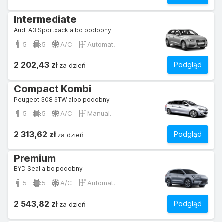
Intermediate
Audi A3 Sportback albo podobny
5
5
A/C
Automat.
2 202,43 zł
Podgląd
za dzień
Compact Kombi
Peugeot 308 STW albo podobny
5
5
A/C
Manual.
2 313,62 zł
Podgląd
za dzień
Premium
BYD Seal albo podobny
5
5
A/C
Automat.
2 543,82 zł
Podgląd
za dzień