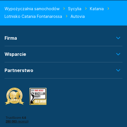
Wypożyczalnia samochodów
Sycylia
Katania
Lotnisko Catania Fontanarossa
Autovia
Firma
Wsparcie
Partnerstwo