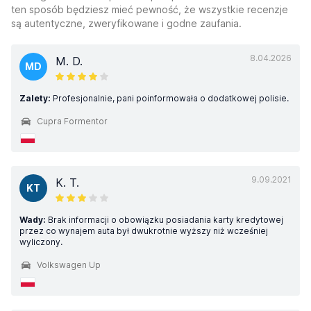
ten sposób będziesz mieć pewność, że wszystkie recenzje
są autentyczne, zweryfikowane i godne zaufania.
8.04.2026
M. D.
MD
Zalety:
Profesjonalnie, pani poinformowała o dodatkowej polisie.
Cupra Formentor
9.09.2021
K. T.
KT
Wady:
Brak informacji o obowiązku posiadania karty kredytowej
przez co wynajem auta był dwukrotnie wyższy niż wcześniej
wyliczony.
Volkswagen Up