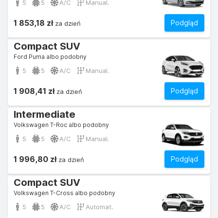
5
5
A/C
Manual.
1 853,18 zł
Podgląd
za dzień
Compact SUV
Ford Puma albo podobny
5
5
A/C
Manual.
1 908,41 zł
Podgląd
za dzień
Intermediate
Volkswagen T-Roc albo podobny
5
5
A/C
Manual.
1 996,80 zł
Podgląd
za dzień
Compact SUV
Volkswagen T-Cross albo podobny
5
5
A/C
Automat.