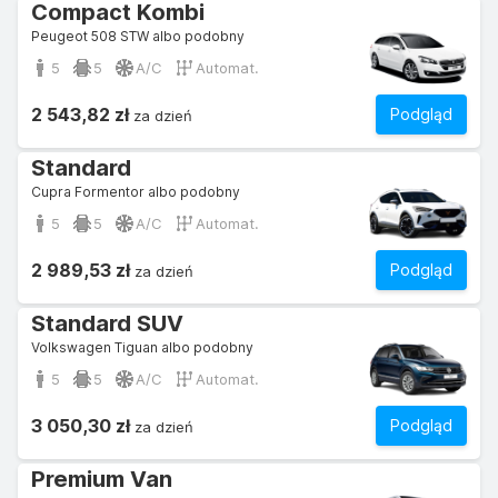
Compact Kombi
Peugeot 508 STW albo podobny
5
5
A/C
Automat.
2 543,82 zł
Podgląd
za dzień
Standard
Cupra Formentor albo podobny
5
5
A/C
Automat.
2 989,53 zł
Podgląd
za dzień
Standard SUV
Volkswagen Tiguan albo podobny
5
5
A/C
Automat.
3 050,30 zł
Podgląd
za dzień
Premium Van