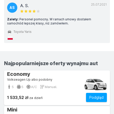
25.07.2021
A. S.
AS
Zalety:
Personel pomocny. W ramach umowy dostałem
samochód lepszej klasy, niż zamówiłem.
Toyota Yaris
Najpopularniejsze oferty wynajmu aut
Economy
Volkswagen Up albo podobny
5
5
A/C
Manual.
1 533,52 zł
Podgląd
za dzień
Mini