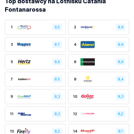
Top dostawcy na Lotnisku Catania
Fontanarossa
1
9,5
2
8.9
3
8.7
4
8.6
5
8,6
6
8,6
7
8.5
8
8,4
9
8,3
10
8,3
11
8,3
12
8,2
13
8,2
14
8.1