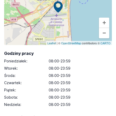
+
−
Leaflet
| ©
OpenStreetMap
contributors ©
CARTO
Godziny pracy
Poniedziałek
:
08:00-23:59
Wtorek
:
08:00-23:59
Środa
:
08:00-23:59
Czwartek
:
08:00-23:59
Piątek
:
08:00-23:59
Sobota
:
08:00-23:59
Niedziela
:
08:00-23:59