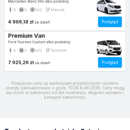
Mercedes-Benz Vito albo podobny
9
5
A/C
Manual.
4 966,18 zł
Podgląd
za dzień
Premium Van
Ford Tourneo Custom albo podobny
9
5
A/C
Automat.
7 925,26 zł
Podgląd
za dzień
Powyższe ceny są wartościami przybliżonymi i ostatnio
zostały zaktualizowane o godz. 10:28 8.08.2026. Ceny mogą
się różnić w zależności od dat rezerwacji, długości wynajmu i
kategorii samochodu.