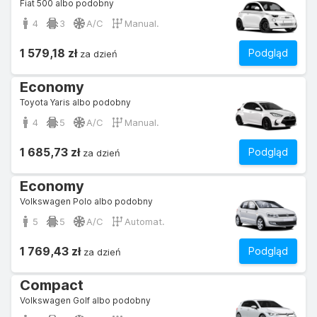
Fiat 500 albo podobny
4
3
A/C
Manual.
1 579,18 zł
Podgląd
za dzień
Economy
Toyota Yaris albo podobny
4
5
A/C
Manual.
1 685,73 zł
Podgląd
za dzień
Economy
Volkswagen Polo albo podobny
5
5
A/C
Automat.
1 769,43 zł
Podgląd
za dzień
Compact
Volkswagen Golf albo podobny