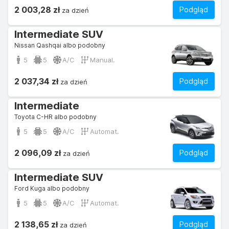
2 003,28 zł
Podgląd
za dzień
Intermediate SUV
Nissan Qashqai albo podobny
5
5
A/C
Manual.
2 037,34 zł
Podgląd
za dzień
Intermediate
Toyota C-HR albo podobny
5
5
A/C
Automat.
2 096,09 zł
Podgląd
za dzień
Intermediate SUV
Ford Kuga albo podobny
5
5
A/C
Automat.
2 138,65 zł
Podgląd
za dzień