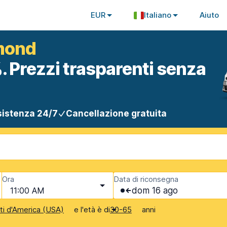
EUR
Italiano
Aiuto
dmond
. Prezzi trasparenti senza
istenza 24/7
Cancellazione gratuita
Ora
Data di riconsegna
11:00 AM
dom 16 ago
e l'età è di
anni
iti d'America (USA)
30-65