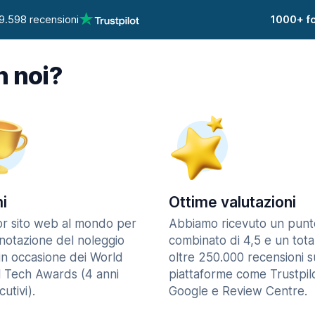
9.598 recensioni
1000+ fo
n noi?
i
Ottime valutazioni
ior sito web al mondo per
Abbiamo ricevuto un punt
enotazione del noleggio
combinato di 4,5 e un tota
in occasione dei World
oltre 250.000 recensioni s
l Tech Awards (4 anni
piattaforme come Trustpilo
utivi).
Google e Review Centre.