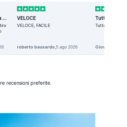
La gentilezza della Signora Stefania localita´ Poggio
VELOCE
Tutto perfet
tiro
VELOCE, FACILE
Tutto perfetto
o
26
roberto bausardo
,
5 ago 2026
Giovanni Rom
re recensioni preferite.