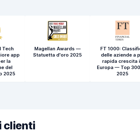
l Tech
Magellan Awards —
FT 1000: Classif
iore app
Statuetta d'oro 2025
delle aziende a p
er la
rapida crescita 
e del
Europa — Top 300
to 2025
2025
 clienti