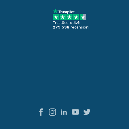
TrustScore
4.6
279.598
recensioni