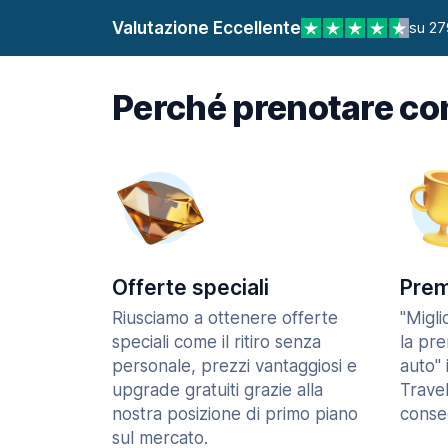
Valutazione Eccellente
su 27
Perché prenotare co
Offerte speciali
Prem
Riusciamo a ottenere offerte
"Migl
speciali come il ritiro senza
la pr
personale, prezzi vantaggiosi e
auto" 
upgrade gratuiti grazie alla
Trave
nostra posizione di primo piano
consec
sul mercato.