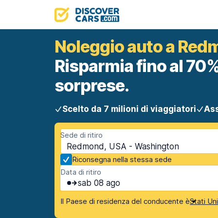
Noleggio auto a Re
Risparmia fino al 70%
sorprese.
Scelto da 7 milioni di viaggiatori
Ass
Sede di ritiro
Redmond, USA - Washington
Riconsegna nella stessa sede
Data di ritiro
sab 08 ago
Il Paese di residenza del conducente è
Stati Un