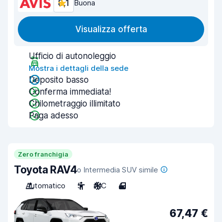
8,1
Buona
Visualizza offerta
Ufficio di autonoleggio
Mostra i dettagli della sede
Deposito basso
Conferma immediata!
Chilometraggio illimitato
Paga adesso
Zero franchigia
Toyota RAV4
o Intermedia SUV simile
Automatico
5
A/C
4
67,47 €