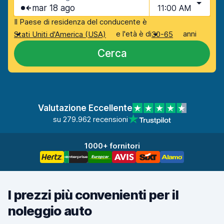
mar 18 ago
11:00 AM
Il Paese di residenza del conducente è
e l'età è di
anni
Stati Uniti d'America (USA)
30-65
Cerca
Valutazione Eccellente
su 279.962 recensioni
1000+ fornitori
I prezzi più convenienti per il
noleggio auto