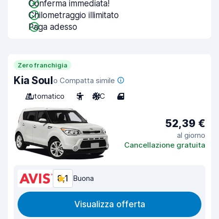
Conferma immediata!
Chilometraggio illimitato
Paga adesso
Zero franchigia
Kia Soul
o Compatta simile
Automatico
5
A/C
4
52,39 €
al giorno
Cancellazione gratuita
8,1
Buona
Visualizza offerta