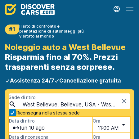
Il sito di confronto e
#1
prenotazione di autonoleggi più
visitato al mondo
Noleggio auto a West Bellevue
Risparmia fino al 70%. Prezzi
trasparenti senza sorprese.
Assistenza 24/7
Cancellazione gratuita
Sede di ritiro
West Bellevue, Bellevue, USA - Washington
Riconsegna nella stessa sede
Data di ritiro
Ora
lun 10 ago
11:00 AM
Data di riconsegna
Ora