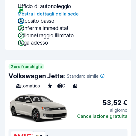
Ufficio di autonoleggio
Mostra i dettagli della sede
Deposito basso
Conferma immediata!
Chilometraggio illimitato
Paga adesso
Zero franchigia
Volkswagen Jetta
o Standard simile
Automatico
5
A/C
4
53,52 €
al giorno
Cancellazione gratuita