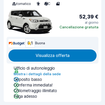
Automatico
5
A/C
4
52,39 €
al giorno
Cancellazione gratuita
8,1
Buona
Visualizza offerta
Ufficio di autonoleggio
Mostra i dettagli della sede
Deposito basso
Conferma immediata!
Chilometraggio illimitato
Paga adesso