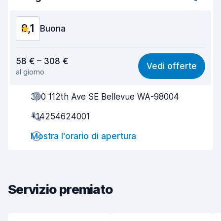
8,1
Buona
Rapporto qualità-prezzo
8,0
58 € – 308 €
Vedi offerte
al giorno
Facile da trovare
8,2
300 112th Ave SE Bellevue WA-98004
Gentilezza degli agenti
8,1
+14254624001
Rapidità del ritiro
8,0
Mostra l'orario di apertura
Rapidità della riconsegna
8,2
Pulizia del veicolo
8,2
Condizioni dell'auto
8,2
Servizio premiato