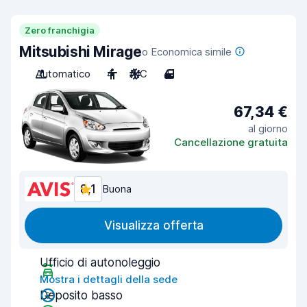
Zero franchigia
Mitsubishi Mirage
o Economica simile
Automatico
4
A/C
4
67,34 €
al giorno
Cancellazione gratuita
8,1
Buona
Visualizza offerta
Ufficio di autonoleggio
Mostra i dettagli della sede
Deposito basso