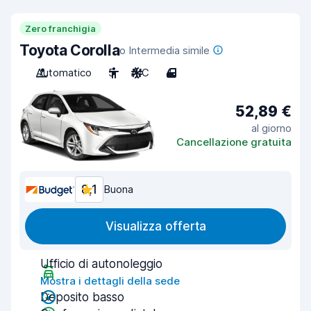
Zero franchigia
Toyota Corolla
o Intermedia simile
Automatico
5
A/C
4
52,89 €
al giorno
Cancellazione gratuita
8,1
Buona
Visualizza offerta
Ufficio di autonoleggio
Mostra i dettagli della sede
Deposito basso