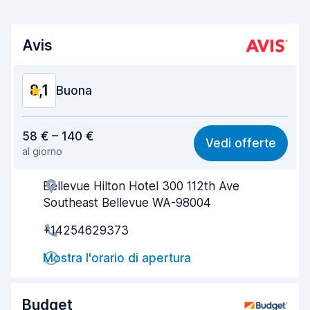
Avis
8,1
Buona
Rapporto qualità-prezzo
8,0
58 € – 140 €
Vedi offerte
al giorno
Facile da trovare
8,2
Bellevue Hilton Hotel 300 112th Ave
Gentilezza degli agenti
8,1
Southeast Bellevue WA-98004
Rapidità del ritiro
8,0
+14254629373
Rapidità della riconsegna
8,2
Mostra l'orario di apertura
Pulizia del veicolo
8,1
Budget
Condizioni dell'auto
8,1