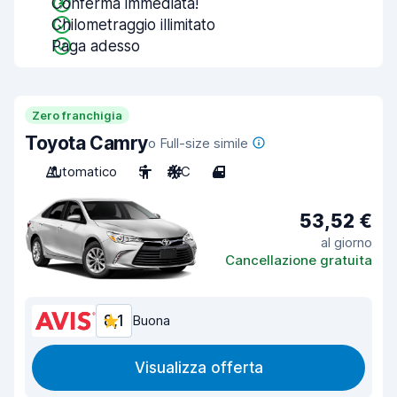
Conferma immediata!
Chilometraggio illimitato
Paga adesso
Zero franchigia
Toyota Camry
o Full-size simile
Automatico
5
A/C
4
53,52 €
al giorno
Cancellazione gratuita
8,1
Buona
Visualizza offerta