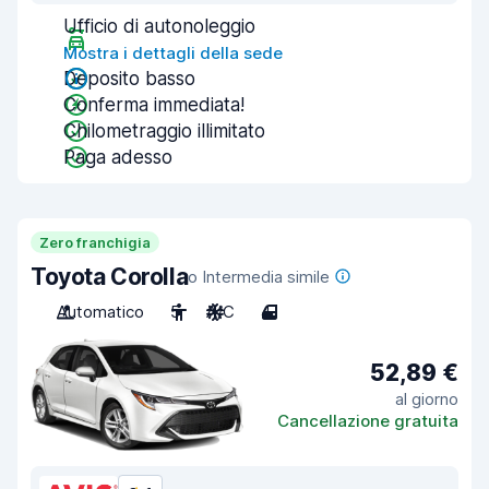
Ufficio di autonoleggio
Mostra i dettagli della sede
Deposito basso
Conferma immediata!
Chilometraggio illimitato
Paga adesso
Zero franchigia
Toyota Corolla
o Intermedia simile
Automatico
5
A/C
4
52,89 €
al giorno
Cancellazione gratuita