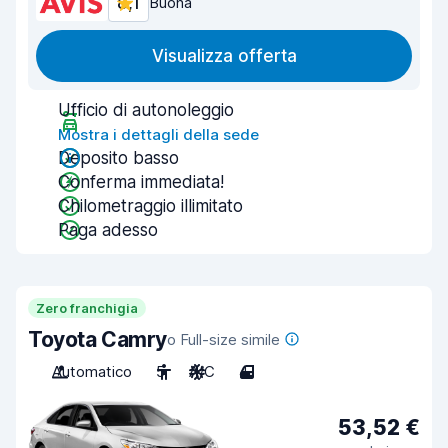
8,1
Buona
Visualizza offerta
Ufficio di autonoleggio
Mostra i dettagli della sede
Deposito basso
Conferma immediata!
Chilometraggio illimitato
Paga adesso
Zero franchigia
Toyota Camry
o Full-size simile
Automatico
5
A/C
4
53,52 €