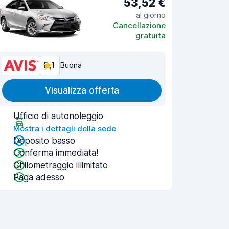
53,52 €
al giorno
Cancellazione
gratuita
8,1
Buona
Visualizza offerta
Ufficio di autonoleggio
Mostra i dettagli della sede
Deposito basso
Conferma immediata!
Chilometraggio illimitato
Paga adesso