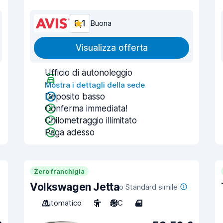
8,1
Buona
Visualizza offerta
Ufficio di autonoleggio
Mostra i dettagli della sede
Deposito basso
Conferma immediata!
Chilometraggio illimitato
Paga adesso
Zero franchigia
Volkswagen Jetta
o Standard simile
Automatico
5
A/C
4