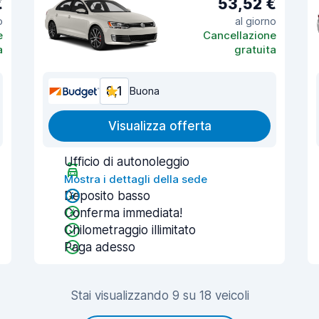
€
53,52 €
o
al giorno
e
Cancellazione
a
gratuita
8,1
Buona
Visualizza offerta
Ufficio di autonoleggio
Mostra i dettagli della sede
Deposito basso
Conferma immediata!
Chilometraggio illimitato
Paga adesso
Stai visualizzando 9 su 18 veicoli