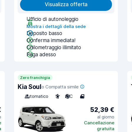
Visualizza offerta
Ufficio di autonoleggio
Mostra i dettagli della sede
Deposito basso
Conferma immediata!
Chilometraggio illimitato
Paga adesso
Zero franchigia
Kia Soul
o Compatta simile
Automatico
5
A/C
4
€
52,39 €
o
al giorno
e
Cancellazione
a
gratuita