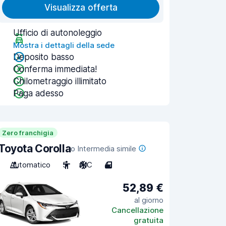
Visualizza offerta
Ufficio di autonoleggio
Mostra i dettagli della sede
Deposito basso
Conferma immediata!
Chilometraggio illimitato
Paga adesso
Zero franchigia
Toyota Corolla
o Intermedia simile
Automatico
5
A/C
4
52,89 €
al giorno
Cancellazione
gratuita