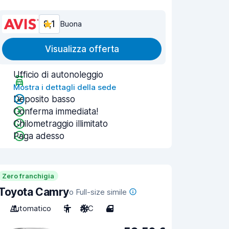
8,1
Buona
Visualizza offerta
Ufficio di autonoleggio
Mostra i dettagli della sede
Deposito basso
Conferma immediata!
Chilometraggio illimitato
Paga adesso
Zero franchigia
Toyota Camry
o Full-size simile
Automatico
5
A/C
4