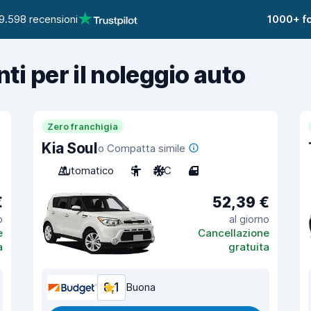
9.598 recensioni
1000+ fo
nti per il noleggio auto
Zero franchigia
Kia Soul
o Compatta simile
Automatico
5
A/C
4
€
52,39 €
o
al giorno
e
Cancellazione
a
gratuita
8,1
Buona