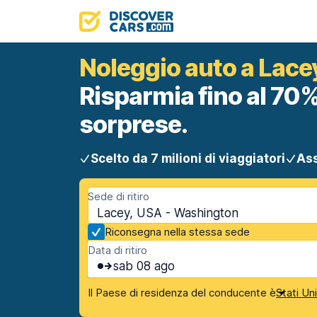
Noleggio auto a Lace
Risparmia fino al 70%
sorprese.
Scelto da 7 milioni di viaggiatori
Ass
Sede di ritiro
Lacey, USA - Washington
Riconsegna nella stessa sede
Data di ritiro
sab 08 ago
Il Paese di residenza del conducente è
Stati Un