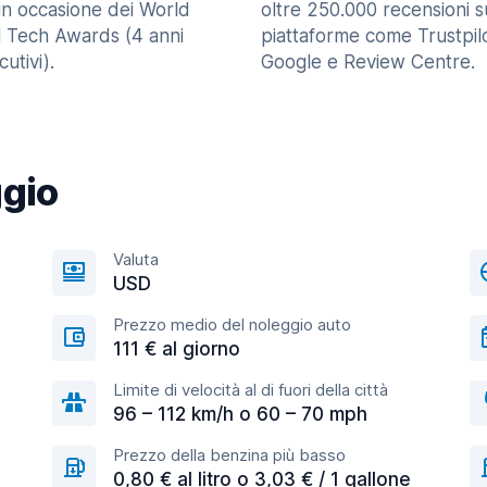
in occasione dei World
oltre 250.000 recensioni s
l Tech Awards (4 anni
piattaforme come Trustpilo
utivi).
Google e Review Centre.
ggio
Valuta
USD
Prezzo medio del noleggio auto
111 € al giorno
Limite di velocità al di fuori della città
96 – 112 km/h o 60 – 70 mph
Prezzo della benzina più basso
0,80 € al litro o 3,03 € / 1 gallone