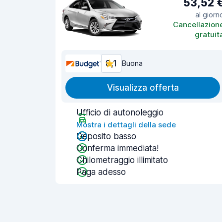
53,52 
al giorn
Cancellazion
gratuit
8,1
Buona
Visualizza offerta
Ufficio di autonoleggio
Mostra i dettagli della sede
Deposito basso
Conferma immediata!
Chilometraggio illimitato
Paga adesso