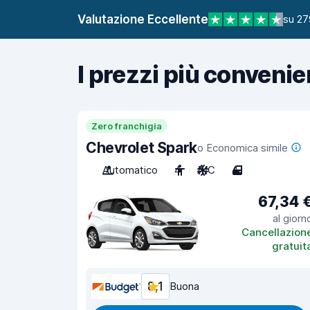
Valutazione Eccellente
su 27
I prezzi più convenie
Zero franchigia
Chevrolet Spark
o Economica simile
Automatico
4
A/C
4
67,34 
al giorn
Cancellazion
gratuit
8,1
Buona