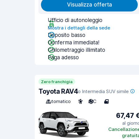
Visualizza offerta
Ufficio di autonoleggio
Mostra i dettagli della sede
Deposito basso
Conferma immediata!
Chilometraggio illimitato
Paga adesso
Zero franchigia
Toyota RAV4
o Intermedia SUV simile
Automatico
5
A/C
4
67,47 
al giorn
Cancellazion
gratuit