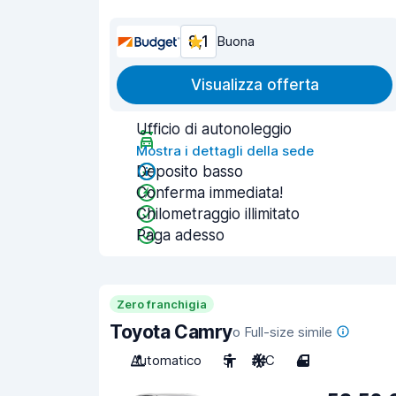
8,1
Buona
Visualizza offerta
Ufficio di autonoleggio
Mostra i dettagli della sede
Deposito basso
Conferma immediata!
Chilometraggio illimitato
Paga adesso
Zero franchigia
Toyota Camry
o Full-size simile
Automatico
5
A/C
4