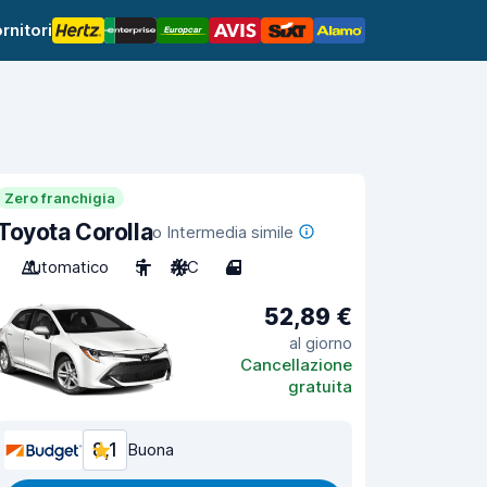
rnitori
Zero franchigia
Toyota Corolla
o Intermedia simile
Automatico
5
A/C
4
52,89 €
al giorno
Cancellazione
gratuita
8,1
Buona