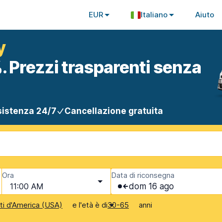
EUR
Italiano
Aiuto
y
. Prezzi trasparenti senza
istenza 24/7
Cancellazione gratuita
Ora
Data di riconsegna
11:00 AM
dom 16 ago
e l'età è di
anni
iti d'America (USA)
30-65