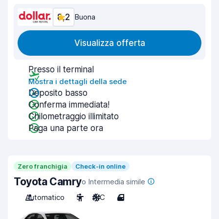
8,2
Buona
Visualizza offerta
Presso il terminal
Mostra i dettagli della sede
Deposito basso
Conferma immediata!
Chilometraggio illimitato
Paga una parte ora
Zero franchigia
Check-in online
Toyota Camry
o Intermedia simile
Automatico
5
A/C
4