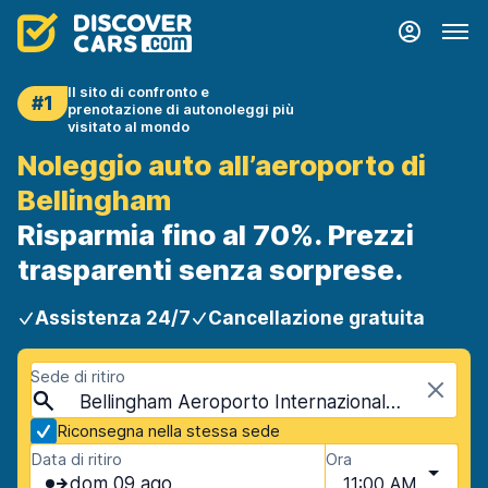
Il sito di confronto e
#1
prenotazione di autonoleggi più
visitato al mondo
Noleggio auto all’aeroporto di
Bellingham
Risparmia fino al 70%. Prezzi
trasparenti senza sorprese.
Assistenza 24/7
Cancellazione gratuita
Sede di ritiro
Bellingham Aeroporto Internazionale (BLI), Bellingham, USA - Washington
Riconsegna nella stessa sede
Data di ritiro
Ora
dom 09 ago
11:00 AM