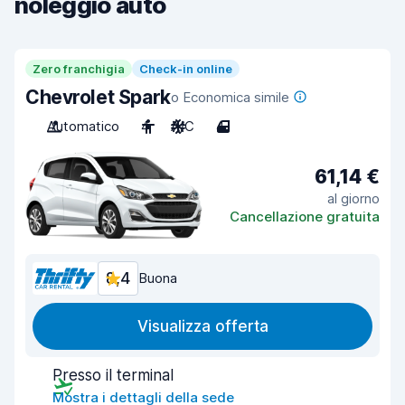
noleggio auto
Zero franchigia
Check-in online
Chevrolet Spark
o Economica simile
Automatico
4
A/C
4
61,14 €
al giorno
Cancellazione gratuita
8,4
Buona
Visualizza offerta
Presso il terminal
Mostra i dettagli della sede