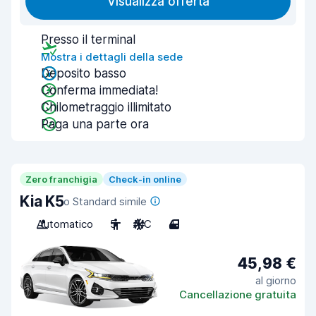
Visualizza offerta
Presso il terminal
Mostra i dettagli della sede
Deposito basso
Conferma immediata!
Chilometraggio illimitato
Paga una parte ora
Zero franchigia
Check-in online
Kia K5
o Standard simile
Automatico
5
A/C
4
45,98 €
al giorno
Cancellazione gratuita