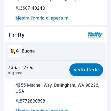
+13607140243
Rapidità del ritiro
8,0
Mostra l'orario di apertura
Rapidità della riconsegna
8,2
Pulizia del veicolo
8,7
Thrifty
Condizioni dell'auto
9,0
8,4
Buona
Rapporto qualità-prezzo
8,3
76 € – 177 €
Vedi offerte
al giorno
Facile da trovare
8,2
4255 Mitchell Way, Bellingham, WA 98226,
Gentilezza degli agenti
8,3
USA
Rapidità del ritiro
8,0
+18772830898
Rapidità della riconsegna
8,2