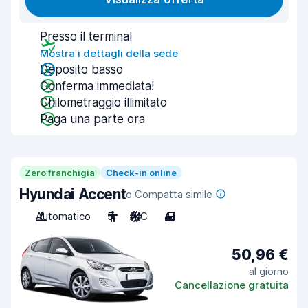
Presso il terminal
Mostra i dettagli della sede
Deposito basso
Conferma immediata!
Chilometraggio illimitato
Paga una parte ora
Zero franchigia
Check-in online
Hyundai Accent
o Compatta simile
Automatico
5
A/C
4
50,96 €
al giorno
Cancellazione gratuita