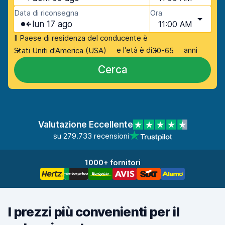
Data di riconsegna
Ora
lun 17 ago
11:00 AM
Il Paese di residenza del conducente è
e l'età è di
anni
Stati Uniti d'America (USA)
30-65
Cerca
Valutazione Eccellente
su 279.733 recensioni
1000+ fornitori
I prezzi più convenienti per il