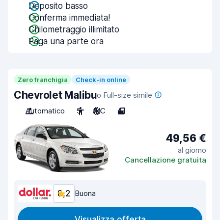
Deposito basso
Conferma immediata!
Chilometraggio illimitato
Paga una parte ora
Zero franchigia
Check-in online
Chevrolet Malibu
o Full-size simile
Automatico
5
A/C
4
49,56 €
al giorno
Cancellazione gratuita
8,2
Buona
Visualizza offerta