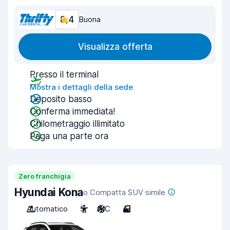
8,4
Buona
Visualizza offerta
Presso il terminal
Mostra i dettagli della sede
Deposito basso
Conferma immediata!
Chilometraggio illimitato
Paga una parte ora
Zero franchigia
Hyundai Kona
o Compatta SUV simile
Automatico
5
A/C
4