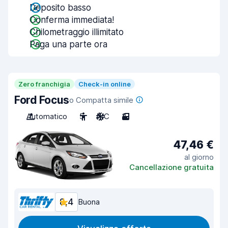
Deposito basso
Conferma immediata!
Chilometraggio illimitato
Paga una parte ora
Zero franchigia
Check-in online
Ford Focus
o Compatta simile
Automatico
5
A/C
3
47,46 €
al giorno
Cancellazione gratuita
8,4
Buona