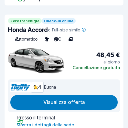
Zero franchigia
Check-in online
Honda Accord
o Full-size simile
Automatico
5
A/C
4
48,45 €
al giorno
Cancellazione gratuita
8,4
Buona
Visualizza offerta
Presso il terminal
Mostra i dettagli della sede