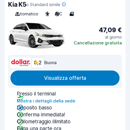
Kia K5
o Standard simile
Automatico
5
A/C
4
47,09 €
al giorno
Cancellazione gratuita
8,2
Buona
Visualizza offerta
Presso il terminal
Mostra i dettagli della sede
Deposito basso
Conferma immediata!
Chilometraggio illimitato
Paga una parte ora