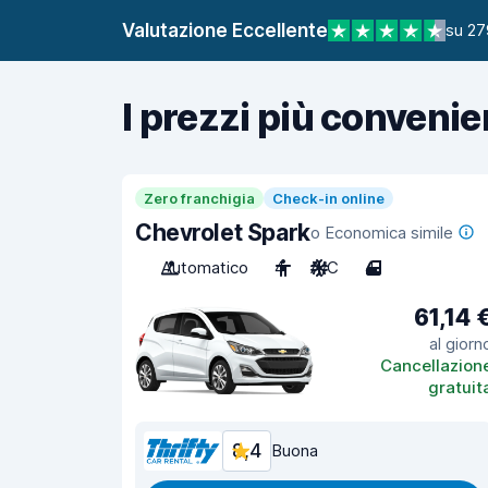
Valutazione Eccellente
su 27
I prezzi più convenie
Zero franchigia
Check-in online
Chevrolet Spark
o Economica simile
Automatico
4
A/C
4
61,14 
al giorn
Cancellazion
gratuit
8,4
Buona