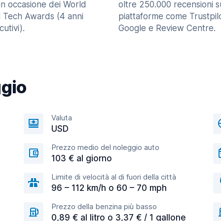
in occasione dei World
oltre 250.000 recensioni s
l Tech Awards (4 anni
piattaforme come Trustpilo
utivi).
Google e Review Centre.
ggio
Valuta
USD
Prezzo medio del noleggio auto
103 € al giorno
Limite di velocità al di fuori della città
96 – 112 km/h o 60 – 70 mph
Prezzo della benzina più basso
0,89 € al litro o 3,37 € / 1 gallone