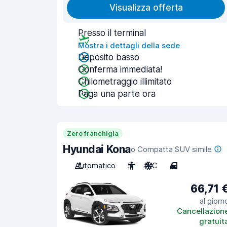
Visualizza offerta
Presso il terminal
Mostra i dettagli della sede
Deposito basso
Conferma immediata!
Chilometraggio illimitato
Paga una parte ora
Zero franchigia
Hyundai Kona
o Compatta SUV simile
Automatico
5
A/C
4
66,71 
al giorn
Cancellazion
gratuit