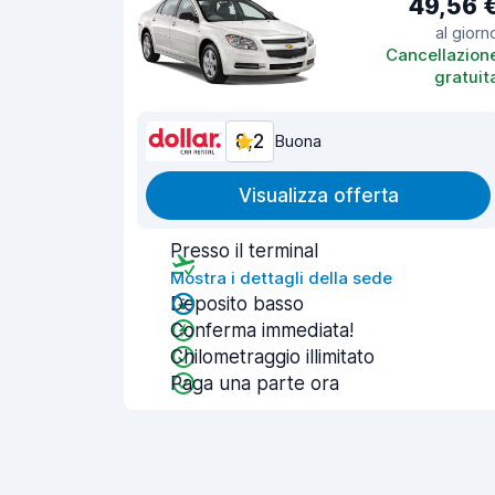
49,56 
al giorn
Cancellazion
gratuit
8,2
Buona
Visualizza offerta
Presso il terminal
Mostra i dettagli della sede
Deposito basso
Conferma immediata!
Chilometraggio illimitato
Paga una parte ora