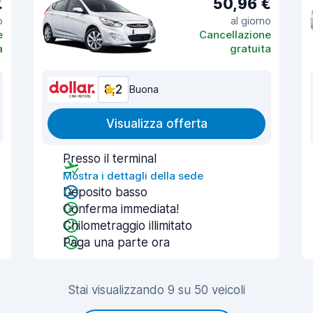
€
50,96 €
o
al giorno
e
Cancellazione
a
gratuita
8,2
Buona
Visualizza offerta
Presso il terminal
Mostra i dettagli della sede
Deposito basso
Conferma immediata!
Chilometraggio illimitato
Paga una parte ora
Stai visualizzando 9 su 50 veicoli