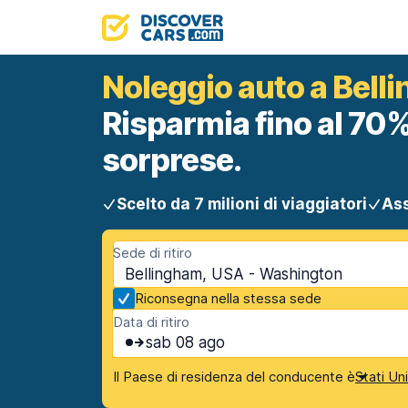
Noleggio auto a Bell
Risparmia fino al 70%
sorprese.
Scelto da 7 milioni di viaggiatori
Ass
Sede di ritiro
Bellingham, USA - Washington
Riconsegna nella stessa sede
Data di ritiro
sab 08 ago
Il Paese di residenza del conducente è
Stati Un