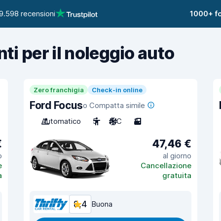
9.598 recensioni
1000+ fo
nti per il noleggio auto
Zero franchigia
Check-in online
Ford Focus
o Compatta simile
Automatico
5
A/C
3
€
47,46 €
o
al giorno
e
Cancellazione
a
gratuita
8,4
Buona