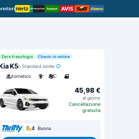
rnitori
Zero franchigia
Check-in online
Kia K5
o Standard simile
Automatico
5
A/C
4
45,98 €
al giorno
Cancellazione
gratuita
8,4
Buona