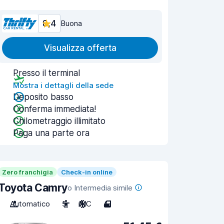
8,4
Buona
Visualizza offerta
Presso il terminal
Mostra i dettagli della sede
Deposito basso
Conferma immediata!
Chilometraggio illimitato
Paga una parte ora
Zero franchigia
Check-in online
Toyota Camry
o Intermedia simile
Automatico
5
A/C
4