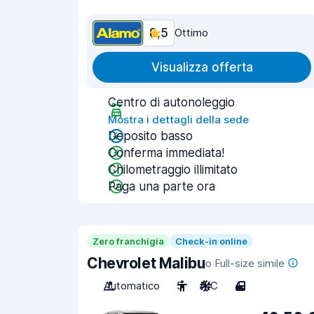
8,5
Ottimo
Visualizza offerta
Centro di autonoleggio
Mostra i dettagli della sede
Deposito basso
Conferma immediata!
Chilometraggio illimitato
Paga una parte ora
Zero franchigia
Check-in online
Chevrolet Malibu
o Full-size simile
Automatico
5
A/C
4