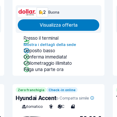
8,2
Buona
Visualizza offerta
Presso il terminal
Mostra i dettagli della sede
Deposito basso
Conferma immediata!
Chilometraggio illimitato
Paga una parte ora
Zero franchigia
Check-in online
Hyundai Accent
o Compatta simile
Automatico
5
A/C
4