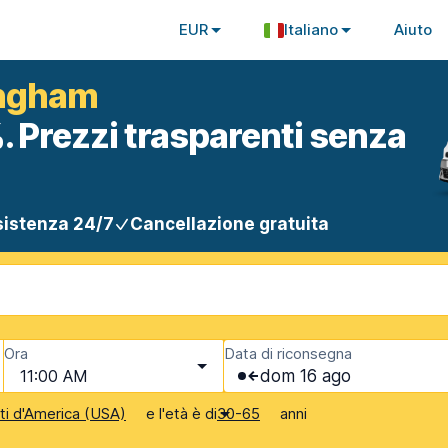
EUR
Italiano
Aiuto
ingham
. Prezzi trasparenti senza
istenza 24/7
Cancellazione gratuita
Ora
Data di riconsegna
11:00 AM
dom 16 ago
e l'età è di
anni
iti d'America (USA)
30-65