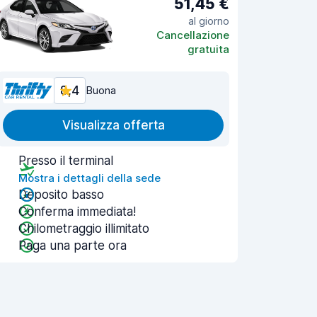
51,45 €
al giorno
Cancellazione
gratuita
8,4
Buona
Visualizza offerta
Presso il terminal
Mostra i dettagli della sede
Deposito basso
Conferma immediata!
Chilometraggio illimitato
Paga una parte ora