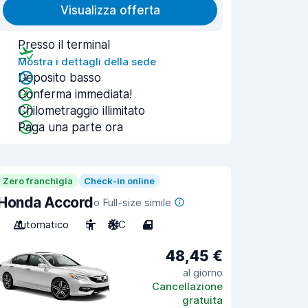
Visualizza offerta
Presso il terminal
Mostra i dettagli della sede
Deposito basso
Conferma immediata!
Chilometraggio illimitato
Paga una parte ora
Zero franchigia
Check-in online
Honda Accord
o Full-size simile
Automatico
5
A/C
4
48,45 €
al giorno
Cancellazione
gratuita