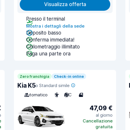
Visualizza offerta
Presso il terminal
Mostra i dettagli della sede
Deposito basso
Conferma immediata!
Chilometraggio illimitato
Paga una parte ora
Zero franchigia
Check-in online
Kia K5
o Standard simile
Automatico
5
A/C
4
€
47,09 €
o
al giorno
e
Cancellazione
a
gratuita