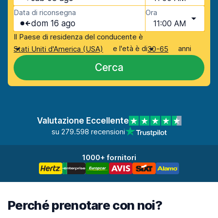
Data di riconsegna
Ora
dom 16 ago
11:00 AM
Il Paese di residenza del conducente è
e l'età è di
anni
Stati Uniti d'America (USA)
30-65
Cerca
Valutazione Eccellente
su 279.598 recensioni
1000+ fornitori
Perché prenotare con noi?