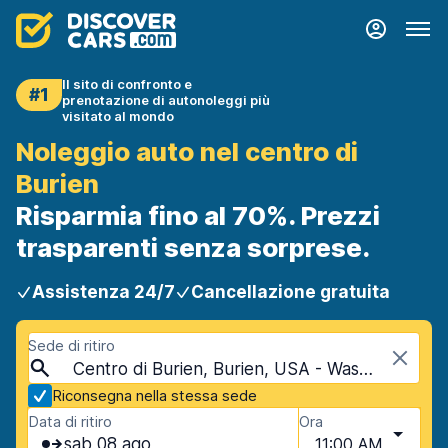
Il sito di confronto e
#1
prenotazione di autonoleggi più
visitato al mondo
Noleggio auto nel centro di
Burien
Risparmia fino al 70%. Prezzi
trasparenti senza sorprese.
Assistenza 24/7
Cancellazione gratuita
Sede di ritiro
Centro di Burien, Burien, USA - Washington
Riconsegna nella stessa sede
Data di ritiro
Ora
sab 08 ago
11:00 AM