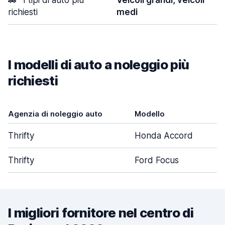
🚗
I tipi di auto più
Veicoli grandi, veicoli
richiesti
medi
I modelli di auto a noleggio più
richiesti
Agenzia di noleggio auto
Modello
Thrifty
Honda Accord
Thrifty
Ford Focus
I migliori fornitore nel centro di