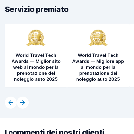
Condizioni dell'auto
9,0
Servizio premiato
World Travel Tech
World Travel Tech
Awards — Miglior sito
Awards — Migliore app
web al mondo per la
al mondo per la
prenotazione del
prenotazione del
noleggio auto 2025
noleggio auto 2025
I commenti dei nostri clienti