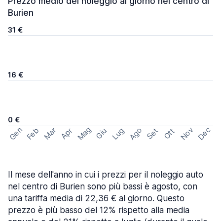
Prezzo medio del noleggio al giorno nel centro di
Burien
31 €
16 €
0 €
Mag
Gen
Ago
Nov
Dec
Feb
Mar
Lug
Apr
Set
Giu
Ott
Il mese dell'anno in cui i prezzi per il noleggio auto
nel centro di Burien sono più bassi è agosto, con
una tariffa media di 22,36 € al giorno. Questo
prezzo è più basso del 12% rispetto alla media