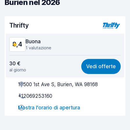
Burien nel 2026
Thrifty
Buona
8,4
1 valutazione
Rapporto qualità-prezzo
8,3
30 €
Vedi offerte
al giorno
Facile da trovare
8,2
14500 1st Ave S, Burien, WA 98168
Gentilezza degli agenti
8,3
+12069253160
Rapidità del ritiro
8,0
Mostra l'orario di apertura
Rapidità della riconsegna
8,2
Pulizia del veicolo
8,8