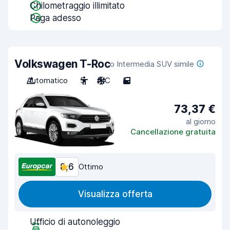
Chilometraggio illimitato
Paga adesso
Volkswagen T-Roc
o Intermedia SUV simile
Automatico
5
A/C
5
73,37 €
al giorno
Cancellazione gratuita
8,6
Ottimo
Visualizza offerta
Ufficio di autonoleggio