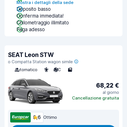
Mostra i dettagli della sede
Deposito basso
Conferma immediata!
Chilometraggio illimitato
Paga adesso
SEAT Leon STW
o Compatta Station wagon simile
Automatico
5
A/C
5
68,22 €
al giorno
Cancellazione gratuita
8,6
Ottimo