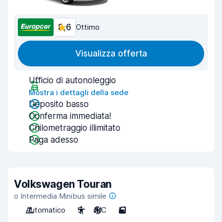
8,6
Ottimo
Visualizza offerta
Ufficio di autonoleggio
Mostra i dettagli della sede
Deposito basso
Conferma immediata!
Chilometraggio illimitato
Paga adesso
Volkswagen Touran
o Intermedia Minibus simile
Automatico
5
A/C
5