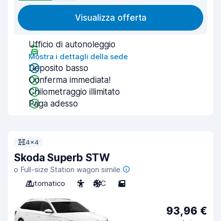
Visualizza offerta
Ufficio di autonoleggio
Mostra i dettagli della sede
Deposito basso
Conferma immediata!
Chilometraggio illimitato
Paga adesso
4x4
Skoda Superb STW
o Full-size Station wagon simile
Automatico
5
A/C
5
93,96 €