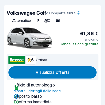
Volkswagen Golf
o Compatta simile
Automatico
5
A/C
5
61,36 €
al giorno
Cancellazione gratuita
8,6
Ottimo
Visualizza offerta
Ufficio di autonoleggio
Mostra i dettagli della sede
Deposito basso
Conferma immediata!