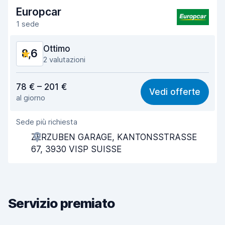
Europcar
1 sede
Ottimo
8,6
2 valutazioni
Rapporto qualità-prezzo
8,7
78 € – 201 €
Vedi offerte
al giorno
Facile da trovare
8,2
Sede più richiesta
Gentilezza degli agenti
8,7
ZERZUBEN GARAGE, KANTONSSTRASSE
Rapidità del ritiro
8,0
67, 3930 VISP SUISSE
Rapidità della riconsegna
8,2
Pulizia del veicolo
9,3
Servizio premiato
Condizioni dell'auto
9,3