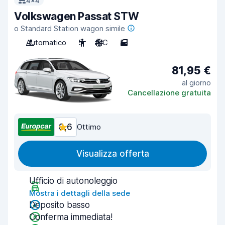
4x4
Volkswagen Passat STW
o Standard Station wagon simile
Automatico
5
A/C
5
81,95 €
al giorno
Cancellazione gratuita
8,6
Ottimo
Visualizza offerta
Ufficio di autonoleggio
Mostra i dettagli della sede
Deposito basso
Conferma immediata!