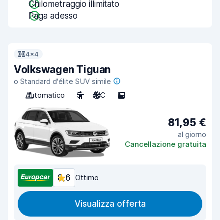
Chilometraggio illimitato
Paga adesso
4x4
Volkswagen Tiguan
o Standard d'élite SUV simile
Automatico
5
A/C
5
81,95 €
al giorno
Cancellazione gratuita
8,6
Ottimo
Visualizza offerta