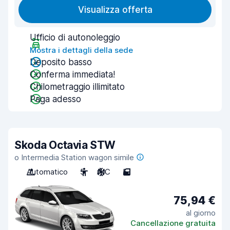
Visualizza offerta
Ufficio di autonoleggio
Mostra i dettagli della sede
Deposito basso
Conferma immediata!
Chilometraggio illimitato
Paga adesso
Skoda Octavia STW
o Intermedia Station wagon simile
Automatico
5
A/C
5
75,94 €
al giorno
Cancellazione gratuita