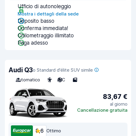
Ufficio di autonoleggio
Mostra i dettagli della sede
Deposito basso
Conferma immediata!
Chilometraggio illimitato
Paga adesso
Audi Q3
o Standard d'élite SUV simile
Automatico
5
A/C
5
83,67 €
al giorno
Cancellazione gratuita
8,6
Ottimo