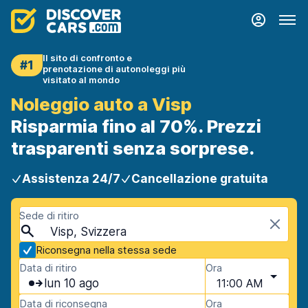
Il sito di confronto e
#1
prenotazione di autonoleggi più
visitato al mondo
Noleggio auto a Visp
Risparmia fino al 70%. Prezzi
trasparenti senza sorprese.
Assistenza 24/7
Cancellazione gratuita
Sede di ritiro
Visp, Svizzera
Riconsegna nella stessa sede
Data di ritiro
Ora
lun 10 ago
11:00 AM
Data di riconsegna
Ora