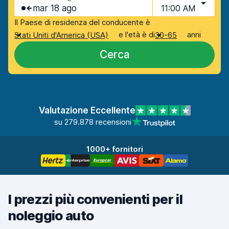
mar 18 ago
11:00 AM
Il Paese di residenza del conducente è
e l'età è di
anni
Stati Uniti d'America (USA)
30-65
Cerca
Valutazione Eccellente
su 279.878 recensioni
1000+ fornitori
I prezzi più convenienti per il
noleggio auto