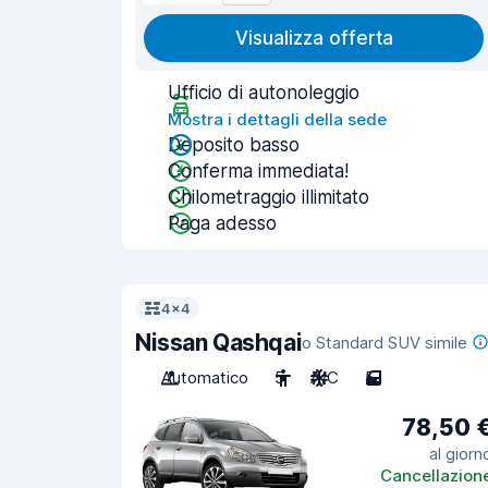
Visualizza offerta
Ufficio di autonoleggio
Mostra i dettagli della sede
Deposito basso
Conferma immediata!
Chilometraggio illimitato
Paga adesso
4x4
Nissan Qashqai
o Standard SUV simile
Automatico
5
A/C
5
78,50 
al giorn
Cancellazion