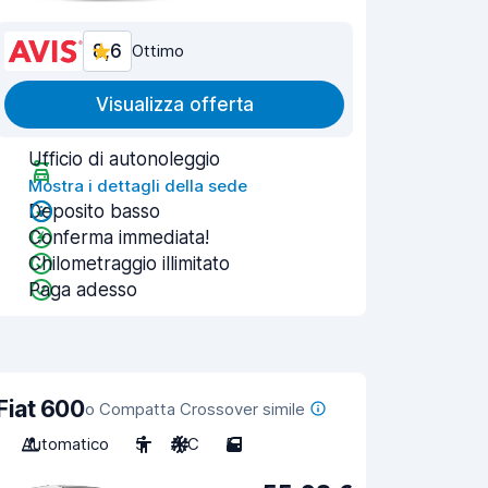
8,6
Ottimo
Visualizza offerta
Ufficio di autonoleggio
Mostra i dettagli della sede
Deposito basso
Conferma immediata!
Chilometraggio illimitato
Paga adesso
Fiat 600
o Compatta Crossover simile
Automatico
5
A/C
5