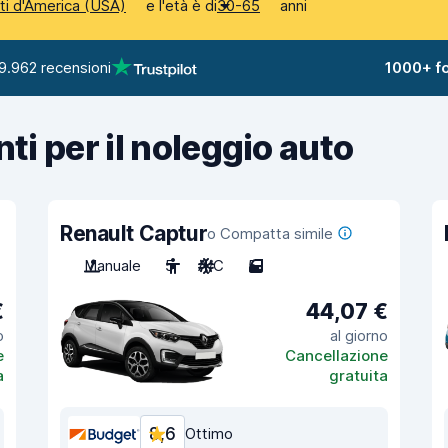
e l'età è di
anni
iti d'America (USA)
30-65
9.962 recensioni
1000+ fo
nti per il noleggio auto
Renault Captur
o Compatta simile
Manuale
5
A/C
5
€
44,07 €
o
al giorno
e
Cancellazione
a
gratuita
8,6
Ottimo