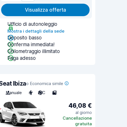
Visualizza offerta
Ufficio di autonoleggio
Mostra i dettagli della sede
Deposito basso
Conferma immediata!
Chilometraggio illimitato
Paga adesso
Seat Ibiza
o Economica simile
Manuale
4
A/C
5
46,08 €
al giorno
Cancellazione
gratuita