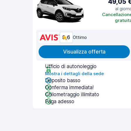
49,05 
al giorn
Cancellazion
gratuit
8,6
Ottimo
Visualizza offerta
Ufficio di autonoleggio
Mostra i dettagli della sede
Deposito basso
Conferma immediata!
Chilometraggio illimitato
Paga adesso