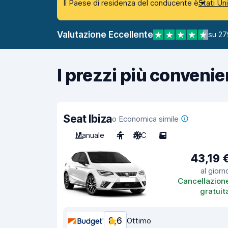
Il Paese di residenza del conducente è
Stati Un
Valutazione Eccellente
su 27
I prezzi più convenie
Seat Ibiza
o Economica simile
Manuale
4
A/C
5
43,19 
al giorn
Cancellazion
gratuit
8,6
Ottimo