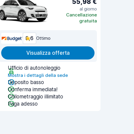
55,98 €
al giorno
Cancellazione
gratuita
8,6
Ottimo
Visualizza offerta
Ufficio di autonoleggio
Mostra i dettagli della sede
Deposito basso
Conferma immediata!
Chilometraggio illimitato
Paga adesso