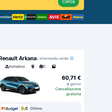
Cerca
rnitori
Renault Arkana
o Intermedia simile
Automatico
5
A/C
5
60,71 €
al giorno
Cancellazione
gratuita
8,6
Ottimo