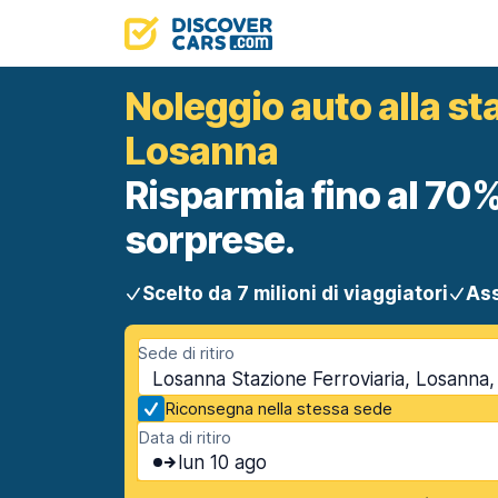
Noleggio auto alla sta
Losanna
Risparmia fino al 70%
sorprese.
Scelto da 7 milioni di viaggiatori
Ass
Sede di ritiro
Losanna Stazione Ferroviaria, Losanna,
Riconsegna nella stessa sede
Data di ritiro
lun 10 ago