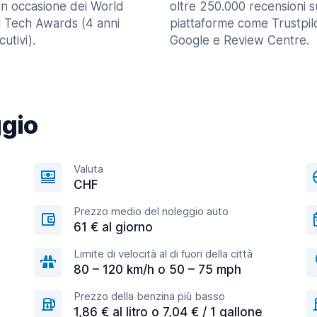
in occasione dei World
oltre 250.000 recensioni s
l Tech Awards (4 anni
piattaforme come Trustpilo
utivi).
Google e Review Centre.
ggio
Valuta
CHF
Prezzo medio del noleggio auto
61 € al giorno
Limite di velocità al di fuori della città
80 – 120 km/h o 50 – 75 mph
Prezzo della benzina più basso
1,86 € al litro o 7,04 € / 1 gallone