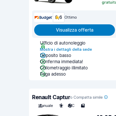
gratuit
8,6
Ottimo
Visualizza offerta
Ufficio di autonoleggio
Mostra i dettagli della sede
Deposito basso
Conferma immediata!
Chilometraggio illimitato
Paga adesso
Renault Captur
o Compatta simile
Manuale
5
A/C
5