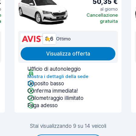
€
50,35 €
o
al giorno
e
Cancellazione
a
gratuita
8,6
Ottimo
Visualizza offerta
Ufficio di autonoleggio
Mostra i dettagli della sede
Deposito basso
Conferma immediata!
Chilometraggio illimitato
Paga adesso
Stai visualizzando 9 su 14 veicoli