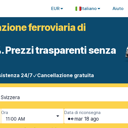
EUR
Italiano
Aiuto
zione ferroviaria di
. Prezzi trasparenti senza
istenza 24/7
Cancellazione gratuita
 Svizzera
Ora
Data di riconsegna
11:00 AM
mar 18 ago