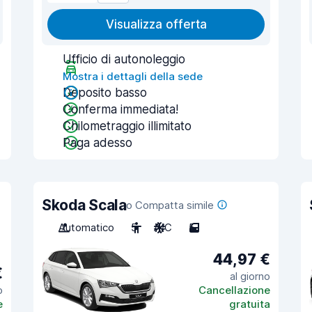
Visualizza offerta
Ufficio di autonoleggio
Mostra i dettagli della sede
Deposito basso
Conferma immediata!
Chilometraggio illimitato
Paga adesso
Skoda Scala
o Compatta simile
Automatico
5
A/C
5
44,97 €
€
al giorno
o
Cancellazione
e
gratuita