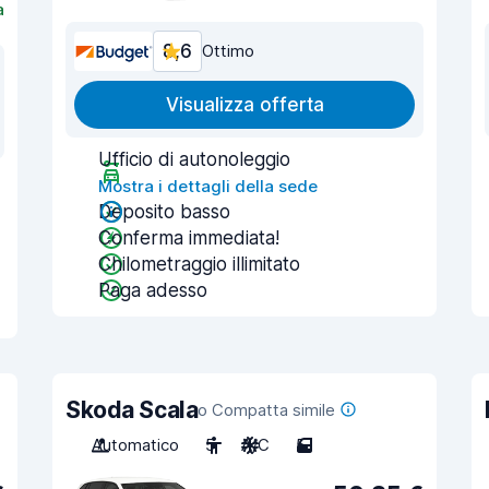
a
8,6
Ottimo
Visualizza offerta
Ufficio di autonoleggio
Mostra i dettagli della sede
Deposito basso
Conferma immediata!
Chilometraggio illimitato
Paga adesso
Skoda Scala
o Compatta simile
Automatico
5
A/C
5