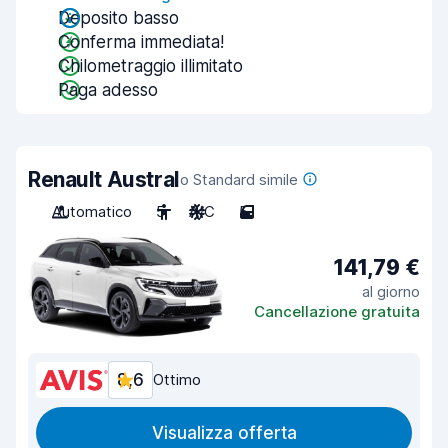
Deposito basso
Conferma immediata!
Chilometraggio illimitato
Paga adesso
Renault Austral
o Standard simile
Automatico
5
A/C
5
141,79 €
al giorno
Cancellazione gratuita
8,6
Ottimo
Visualizza offerta