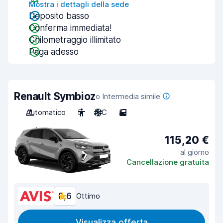
Mostra i dettagli della sede
Deposito basso
Conferma immediata!
Chilometraggio illimitato
Paga adesso
Renault Symbioz
o Intermedia simile
Automatico
5
A/C
5
115,20 €
al giorno
Cancellazione gratuita
8,6
Ottimo
Visualizza offerta