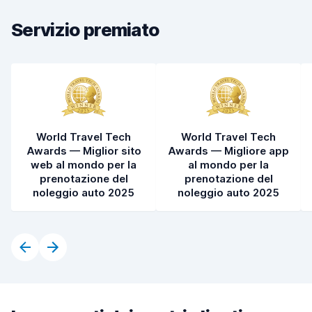
Servizio premiato
Pulizia del veicolo
9,2
Condizioni dell'auto
9,4
World Travel Tech
World Travel Tech
Awards — Miglior sito
Awards — Migliore app
web al mondo per la
al mondo per la
prenotazione del
prenotazione del
noleggio auto 2025
noleggio auto 2025