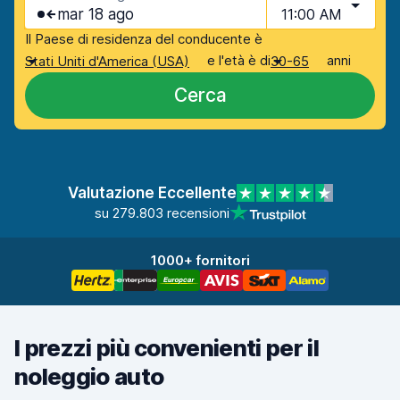
mar 18 ago
11:00 AM
Il Paese di residenza del conducente è
e l'età è di
anni
Stati Uniti d'America (USA)
30-65
Cerca
Valutazione Eccellente
su 279.803 recensioni
1000+ fornitori
I prezzi più convenienti per il
noleggio auto