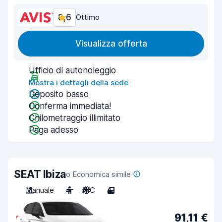
8,6
Ottimo
Visualizza offerta
Ufficio di autonoleggio
Mostra i dettagli della sede
Deposito basso
Conferma immediata!
Chilometraggio illimitato
Paga adesso
SEAT Ibiza
o Economica simile
Manuale
4
A/C
4
91,11 €