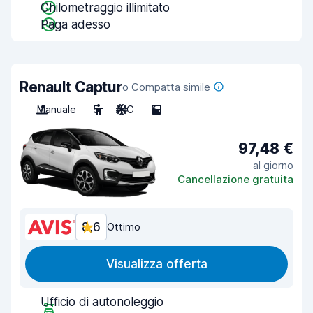
Chilometraggio illimitato
Paga adesso
Renault Captur
o Compatta simile
Manuale
5
A/C
5
97,48 €
al giorno
Cancellazione gratuita
8,6
Ottimo
Visualizza offerta
Ufficio di autonoleggio