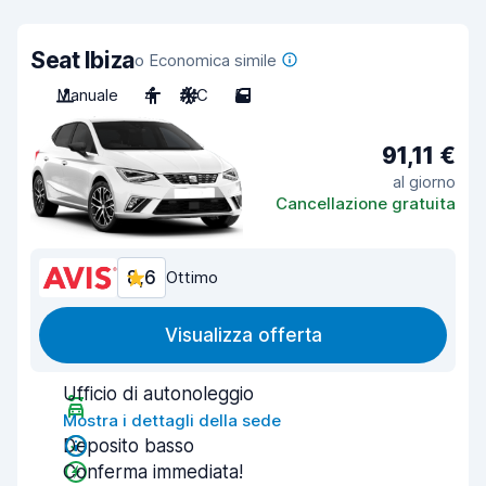
Seat Ibiza
o Economica simile
Manuale
4
A/C
5
91,11 €
al giorno
Cancellazione gratuita
8,6
Ottimo
Visualizza offerta
Ufficio di autonoleggio
Mostra i dettagli della sede
Deposito basso
Conferma immediata!