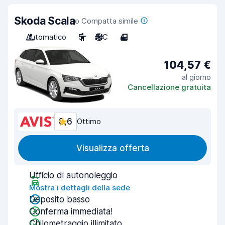
Skoda Scala
o Compatta simile
Automatico
5
A/C
4
104,57 €
al giorno
Cancellazione gratuita
8,6
Ottimo
Visualizza offerta
Ufficio di autonoleggio
Mostra i dettagli della sede
Deposito basso
Conferma immediata!
Chilometraggio illimitato