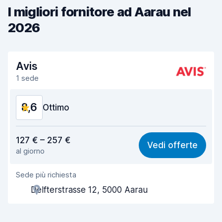
I migliori fornitore ad Aarau nel
2026
Avis
1 sede
8,6
Ottimo
Rapporto qualità-prezzo
8,4
127 € – 257 €
Vedi offerte
al giorno
Facile da trovare
8,2
Sede più richiesta
Gentilezza degli agenti
8,7
Delfterstrasse 12, 5000 Aarau
Rapidità del ritiro
8,0
Rapidità della riconsegna
8,2