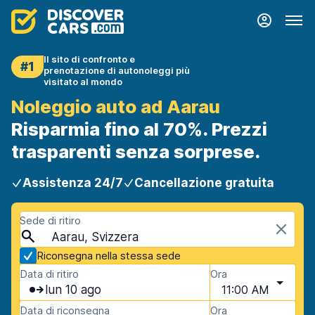
Il sito di confronto e
#1
prenotazione di autonoleggi più
visitato al mondo
Noleggio auto ad Aarau
Risparmia fino al 70%. Prezzi
trasparenti senza sorprese.
Assistenza 24/7
Cancellazione gratuita
Sede di ritiro
Aarau, Svizzera
Riconsegna nella stessa sede
Data di ritiro
Ora
lun 10 ago
11:00 AM
Data di riconsegna
Ora