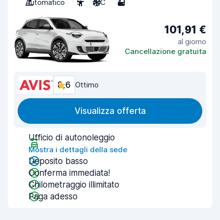
Automatico
5
A/C
4
101,91 €
al giorno
Cancellazione gratuita
8,6
Ottimo
Visualizza offerta
Ufficio di autonoleggio
Mostra i dettagli della sede
Deposito basso
Conferma immediata!
Chilometraggio illimitato
Paga adesso