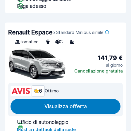
Paga adesso
Renault Espace
o Standard Minibus simile
Automatico
5
A/C
5
141,79 €
al giorno
Cancellazione gratuita
8,6
Ottimo
Visualizza offerta
Ufficio di autonoleggio
Mostra i dettagli della sede