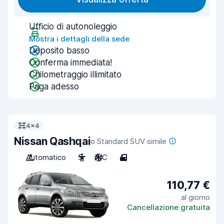
Ufficio di autonoleggio
Mostra i dettagli della sede
Deposito basso
Conferma immediata!
Chilometraggio illimitato
Paga adesso
4x4
Nissan Qashqai
o Standard SUV simile
Automatico
5
A/C
4
110,77 €
al giorno
Cancellazione gratuita