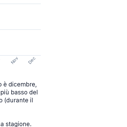
Nov
Dec
t
no è dicembre,
 più basso del
 (durante il
sa stagione.