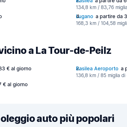
rno
Basilea
a partire da 
134,8 km / 83,76 miglia
o
Lugano
a partire da 
168,3 km / 104,58 migli
 vicino a La Tour-de-Peilz
83 € al giorno
Basilea Aeroporto
a 
136,8 km / 85 miglia di
7 € al giorno
noleggio auto più popolari