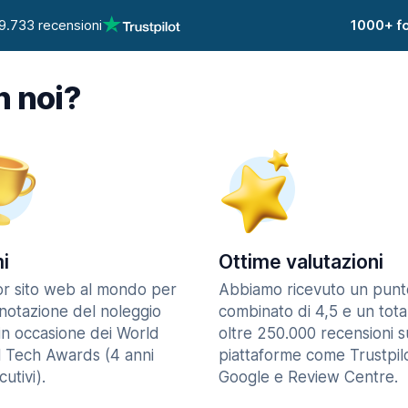
9.733 recensioni
1000+ fo
n noi?
i
Ottime valutazioni
ior sito web al mondo per
Abbiamo ricevuto un punt
enotazione del noleggio
combinato di 4,5 e un tota
in occasione dei World
oltre 250.000 recensioni s
l Tech Awards (4 anni
piattaforme come Trustpilo
utivi).
Google e Review Centre.