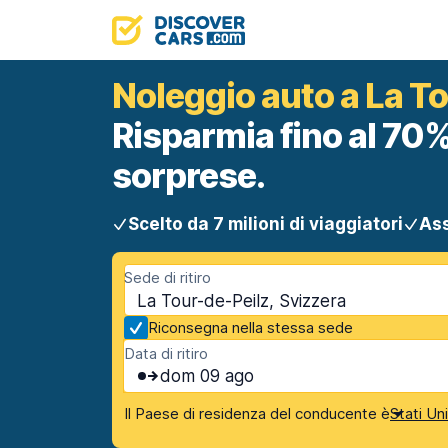
Noleggio auto a La T
Risparmia fino al 70%
sorprese.
Scelto da 7 milioni di viaggiatori
Ass
Sede di ritiro
La Tour-de-Peilz, Svizzera
Riconsegna nella stessa sede
Data di ritiro
dom 09 ago
Il Paese di residenza del conducente è
Stati Un