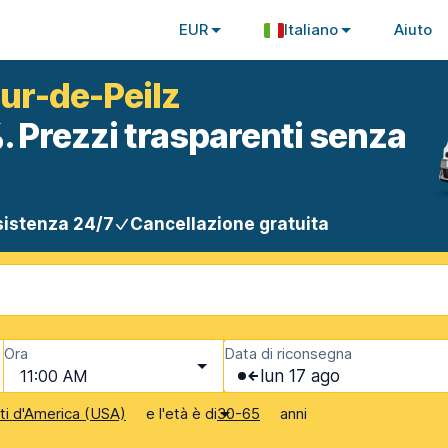
EUR
Italiano
Aiuto
our-de-Peilz
. Prezzi trasparenti senza
istenza 24/7
Cancellazione gratuita
Ora
Data di riconsegna
11:00 AM
lun 17 ago
e l'età è di
anni
iti d'America (USA)
30-65