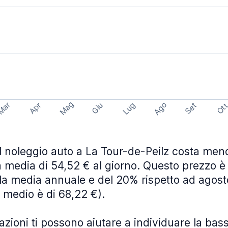
Mag
Ago
Mar
Lug
Apr
Set
Giu
Ot
 il noleggio auto a La Tour-de-Peilz costa me
a media di 54,52 € al giorno. Questo prezzo è
lla media annuale e del 20% rispetto ad agosto
o medio è di 68,22 €).
zioni ti possono aiutare a individuare la bas