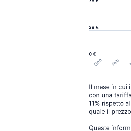
75 €
38 €
0 €
Gen
Feb
Il mese in cui
con una tariff
11% rispetto a
quale il prezz
Queste informa