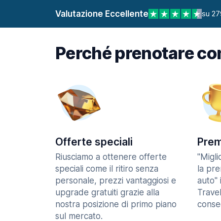
Valutazione Eccellente
su 27
Perché prenotare co
Offerte speciali
Prem
Riusciamo a ottenere offerte
"Migl
speciali come il ritiro senza
la pr
personale, prezzi vantaggiosi e
auto" 
upgrade gratuiti grazie alla
Trave
nostra posizione di primo piano
consec
sul mercato.