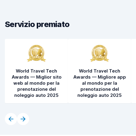
Rapidità della riconsegna
8,2
Pulizia del veicolo
8,0
Servizio premiato
Condizioni dell'auto
8,2
World Travel Tech
World Travel Tech
Awards — Miglior sito
Awards — Migliore app
web al mondo per la
al mondo per la
prenotazione del
prenotazione del
noleggio auto 2025
noleggio auto 2025