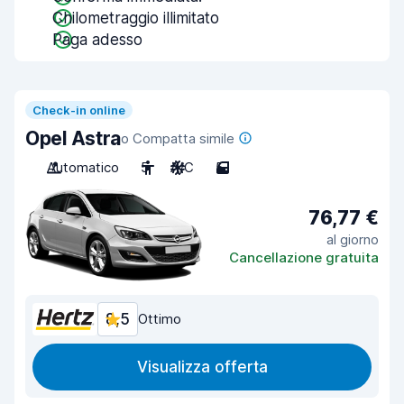
Chilometraggio illimitato
Paga adesso
Check-in online
Opel Astra
o Compatta simile
Automatico
5
A/C
5
76,77 €
al giorno
Cancellazione gratuita
8,5
Ottimo
Visualizza offerta