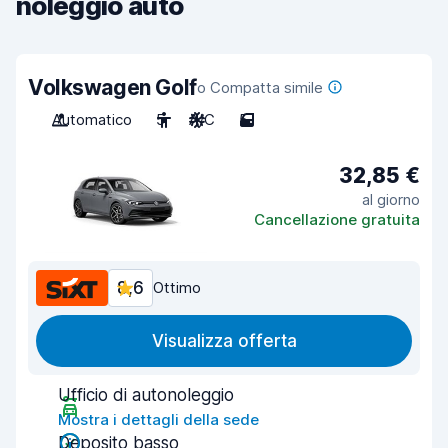
noleggio auto
Volkswagen Golf
o Compatta simile
Automatico
5
A/C
5
32,85 €
al giorno
Cancellazione gratuita
8,6
Ottimo
Visualizza offerta
Ufficio di autonoleggio
Mostra i dettagli della sede
Deposito basso