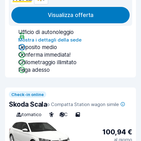
Visualizza offerta
Ufficio di autonoleggio
Mostra i dettagli della sede
Deposito medio
Conferma immediata!
Chilometraggio illimitato
Paga adesso
Check-in online
Skoda Scala
o Compatta Station wagon simile
Automatico
5
A/C
5
100,94 €
al giorno