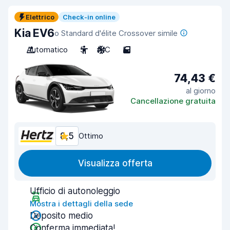
Elettrico
Check-in online
Kia EV6
o Standard d'élite Crossover simile
Automatico
5
A/C
5
74,43 €
al giorno
Cancellazione gratuita
8,5
Ottimo
Visualizza offerta
Ufficio di autonoleggio
Mostra i dettagli della sede
Deposito medio
Conferma immediata!