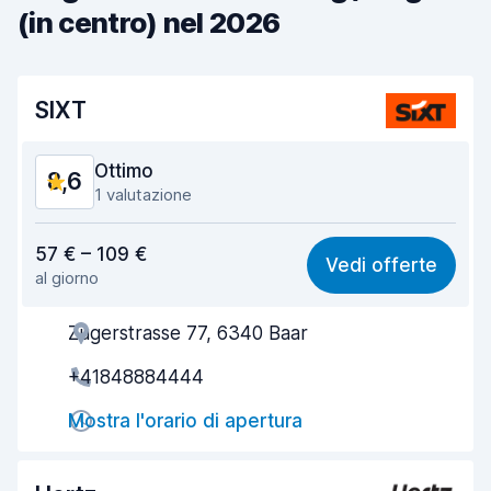
(in centro) nel 2026
SIXT
Ottimo
8,6
1 valutazione
Rapporto qualità-prezzo
8,5
57 € – 109 €
Vedi offerte
al giorno
Facile da trovare
8,2
Zugerstrasse 77, 6340 Baar
Gentilezza degli agenti
8,7
+41848884444
Rapidità del ritiro
8,0
Mostra l'orario di apertura
Rapidità della riconsegna
8,2
Pulizia del veicolo
9,4