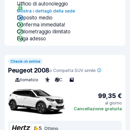
Ufficio di autonoleggio
Mostra i dettagli della sede
Deposito medio
Conferma immediata!
Chilometraggio illimitato
Paga adesso
Check-in online
Peugeot 2008
o Compatta SUV simile
Automatico
5
A/C
5
99,35 €
al giorno
Cancellazione gratuita
8,5
Ottimo