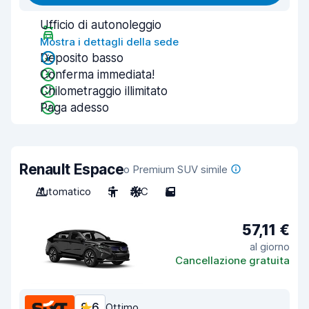
Ufficio di autonoleggio
Mostra i dettagli della sede
Deposito basso
Conferma immediata!
Chilometraggio illimitato
Paga adesso
Renault Espace
o Premium SUV simile
Automatico
5
A/C
5
57,11 €
al giorno
Cancellazione gratuita
8,6
Ottimo