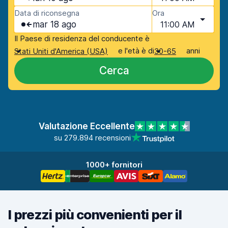
Data di riconsegna
Ora
mar 18 ago
11:00 AM
Il Paese di residenza del conducente è
e l'età è di
anni
Stati Uniti d'America (USA)
30-65
Cerca
Valutazione Eccellente
su 279.894 recensioni
1000+ fornitori
I prezzi più convenienti per il