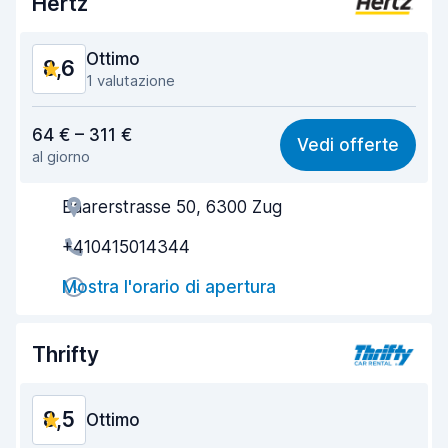
Hertz
Condizioni dell'auto
9,1
Ottimo
8,6
1 valutazione
Rapporto qualità-prezzo
8,4
64 € – 311 €
Vedi offerte
al giorno
Facile da trovare
8,2
Baarerstrasse 50, 6300 Zug
Gentilezza degli agenti
8,7
+410415014344
Rapidità del ritiro
8,0
Mostra l'orario di apertura
Rapidità della riconsegna
8,2
Pulizia del veicolo
9,2
Thrifty
Condizioni dell'auto
9,2
8,5
Ottimo