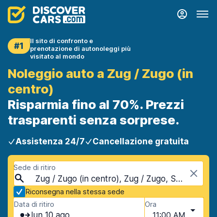
Il sito di confronto e
#1
prenotazione di autonoleggi più
visitato al mondo
Noleggio auto a Zug / Zugo (in
centro)
Risparmia fino al 70%. Prezzi
trasparenti senza sorprese.
Assistenza 24/7
Cancellazione gratuita
Sede di ritiro
Zug / Zugo (in centro), Zug / Zugo, Svizzera
Riconsegna nella stessa sede
Data di ritiro
Ora
lun 10 ago
11:00 AM