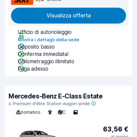
Visualizza offerta
Ufficio di autonoleggio
Mostra i dettagli della sede
Deposito basso
Conferma immediata!
Chilometraggio illimitato
Paga adesso
Mercedes-Benz E-Class Estate
o Premium d'élite Station wagon simile
Automatico
5
A/C
5
63,56 €
al giorno