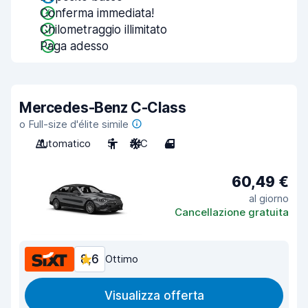
Conferma immediata!
Chilometraggio illimitato
Paga adesso
Mercedes-Benz C-Class
o Full-size d'élite simile
Automatico
5
A/C
4
60,49 €
al giorno
Cancellazione gratuita
8,6
Ottimo
Visualizza offerta