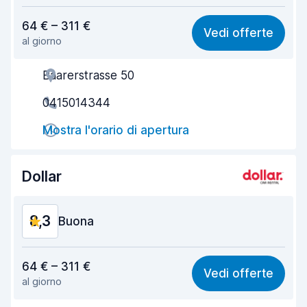
Rapporto qualità-prezzo
8,1
64 € – 311 €
Vedi offerte
al giorno
Facile da trovare
8,2
Baarerstrasse 50
Gentilezza degli agenti
8,4
0415014344
Rapidità del ritiro
8,0
Mostra l'orario di apertura
Rapidità della riconsegna
8,2
Pulizia del veicolo
9,3
Dollar
Condizioni dell'auto
9,0
8,3
Buona
Rapporto qualità-prezzo
7,9
64 € – 311 €
Vedi offerte
al giorno
Facile da trovare
8,2