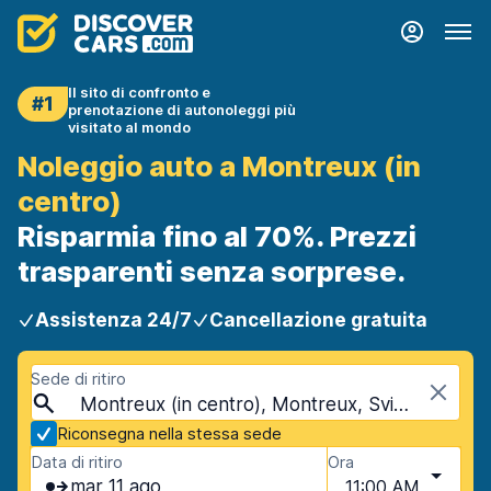
Il sito di confronto e
#1
prenotazione di autonoleggi più
visitato al mondo
Noleggio auto a Montreux (in
centro)
Risparmia fino al 70%. Prezzi
trasparenti senza sorprese.
Assistenza 24/7
Cancellazione gratuita
Sede di ritiro
Montreux (in centro), Montreux, Svizzera
Riconsegna nella stessa sede
Data di ritiro
Ora
mar 11 ago
11:00 AM