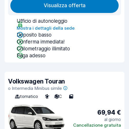
Visualizza offerta
Ufficio di autonoleggio
Mostra i dettagli della sede
Deposito basso
Conferma immediata!
Chilometraggio illimitato
Paga adesso
Volkswagen Touran
o Intermedia Minibus simile
Automatico
5
A/C
5
69,94 €
al giorno
Cancellazione gratuita