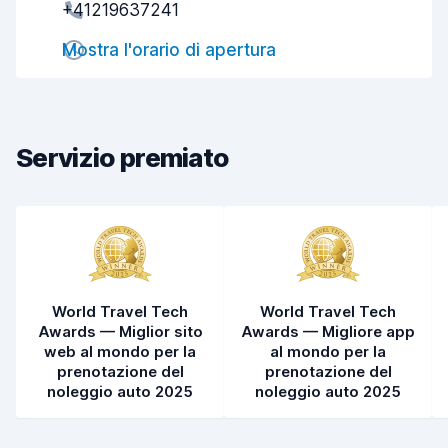
+41219637241
Rapidità del ritiro
8,0
Mostra l'orario di apertura
Rapidità della riconsegna
8,2
Pulizia del veicolo
9,3
Condizioni dell'auto
9,3
Servizio premiato
World Travel Tech
World Travel Tech
Awards — Miglior sito
Awards — Migliore app
web al mondo per la
al mondo per la
prenotazione del
prenotazione del
noleggio auto 2025
noleggio auto 2025