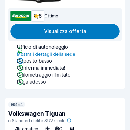
8,6
Ottimo
Visualizza offerta
Ufficio di autonoleggio
Mostra i dettagli della sede
Deposito basso
Conferma immediata!
Chilometraggio illimitato
Paga adesso
4x4
Volkswagen Tiguan
o Standard d'élite SUV simile
Automatico
5
A/C
5