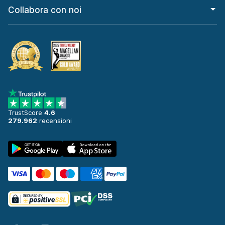
Collabora con noi
TrustScore
4.6
279.962
recensioni