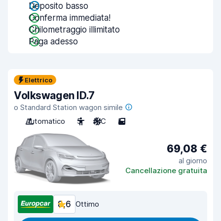
Deposito basso
Conferma immediata!
Chilometraggio illimitato
Paga adesso
Elettrico
Volkswagen ID.7
o Standard Station wagon simile
Automatico
5
A/C
5
69,08 €
al giorno
Cancellazione gratuita
8,6
Ottimo