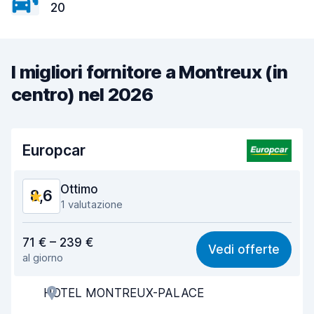
20
I migliori fornitore a Montreux (in
centro) nel 2026
Europcar
Ottimo
8,6
1 valutazione
Rapporto qualità-prezzo
8,7
71 € – 239 €
Vedi offerte
al giorno
Facile da trovare
8,2
HOTEL MONTREUX-PALACE
Gentilezza degli agenti
8,7