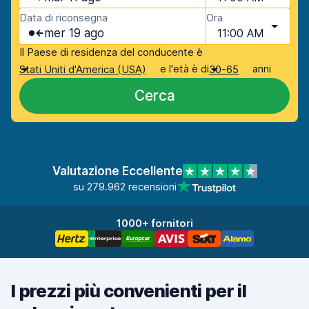
Data di riconsegna
Ora
mer 19 ago
11:00 AM
Il Paese di residenza del conducente è
e l'età è di
anni
Stati Uniti d'America (USA)
30-65
Cerca
Valutazione Eccellente
su 279.962 recensioni
1000+ fornitori
I prezzi più convenienti per il