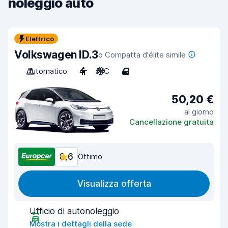
noleggio auto
Elettrico
Volkswagen ID.3
o Compatta d'élite simile
Automatico
4
A/C
4
50,20 €
al giorno
Cancellazione gratuita
8,6
Ottimo
Visualizza offerta
Ufficio di autonoleggio
Mostra i dettagli della sede