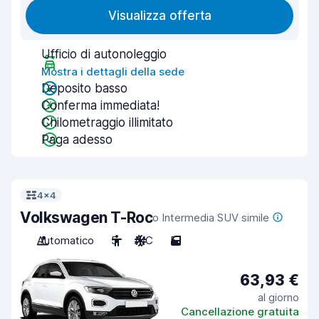
Visualizza offerta
Ufficio di autonoleggio
Mostra i dettagli della sede
Deposito basso
Conferma immediata!
Chilometraggio illimitato
Paga adesso
4x4
Volkswagen T-Roc
o Intermedia SUV simile
Automatico
5
A/C
5
63,93 €
al giorno
Cancellazione gratuita