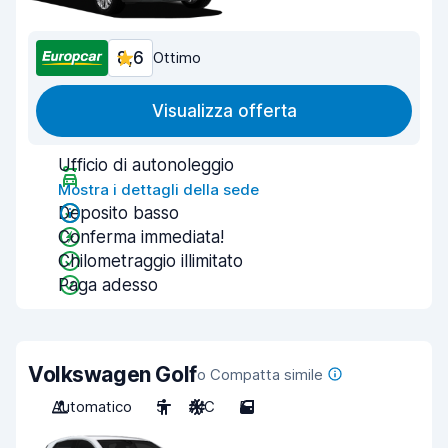
8,6
Ottimo
Visualizza offerta
Ufficio di autonoleggio
Mostra i dettagli della sede
Deposito basso
Conferma immediata!
Chilometraggio illimitato
Paga adesso
Volkswagen Golf
o Compatta simile
Automatico
5
A/C
5