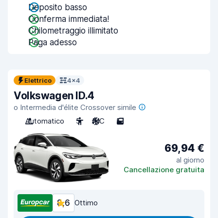
Deposito basso
Conferma immediata!
Chilometraggio illimitato
Paga adesso
Elettrico
4x4
Volkswagen ID.4
o Intermedia d'élite Crossover simile
Automatico
5
A/C
5
69,94 €
al giorno
Cancellazione gratuita
8,6
Ottimo