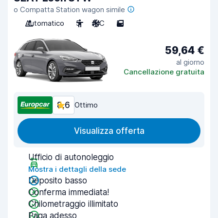
o Compatta Station wagon simile
Automatico
5
A/C
5
59,64 €
al giorno
Cancellazione gratuita
8,6
Ottimo
Visualizza offerta
Ufficio di autonoleggio
Mostra i dettagli della sede
Deposito basso
Conferma immediata!
Chilometraggio illimitato
Paga adesso