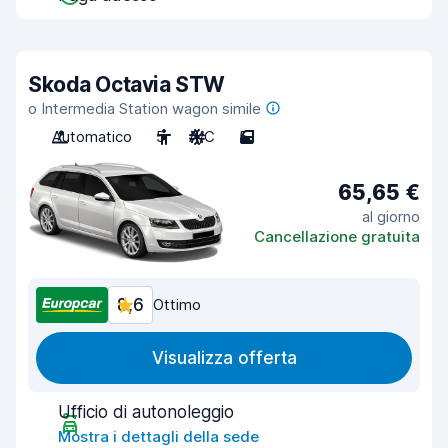
Skoda Octavia STW
o Intermedia Station wagon simile
Automatico
5
A/C
5
65,65 €
al giorno
Cancellazione gratuita
8,6
Ottimo
Visualizza offerta
Ufficio di autonoleggio
Mostra i dettagli della sede