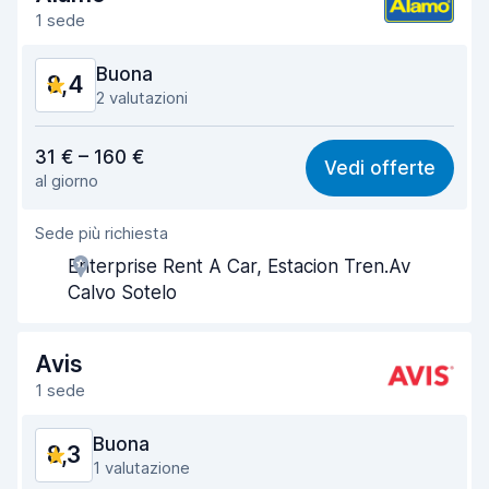
1 sede
Buona
8,4
2 valutazioni
Rapporto qualità-prezzo
8,2
31 € – 160 €
Vedi offerte
al giorno
Facile da trovare
8,2
Sede più richiesta
Gentilezza degli agenti
8,4
Enterprise Rent A Car, Estacion Tren.Av
Rapidità del ritiro
8,0
Calvo Sotelo
Rapidità della riconsegna
8,2
Avis
Pulizia del veicolo
8,8
1 sede
Condizioni dell'auto
8,8
Buona
8,3
1 valutazione