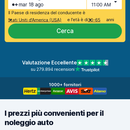
mar 18 ago
11:00 AM
Il Paese di residenza del conducente è
e l'età è di
anni
Stati Uniti d'America (USA)
30-65
Cerca
Valutazione Eccellente
su 279.894 recensioni
1000+ fornitori
I prezzi più convenienti per il
noleggio auto