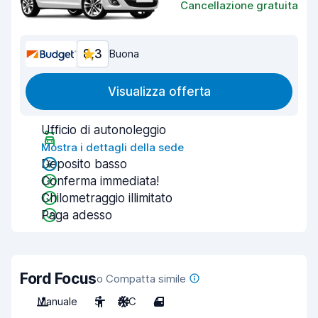
Cancellazione gratuita
8,3
Buona
Visualizza offerta
Ufficio di autonoleggio
Mostra i dettagli della sede
Deposito basso
Conferma immediata!
Chilometraggio illimitato
Paga adesso
Ford Focus
o Compatta simile
Manuale
5
A/C
4