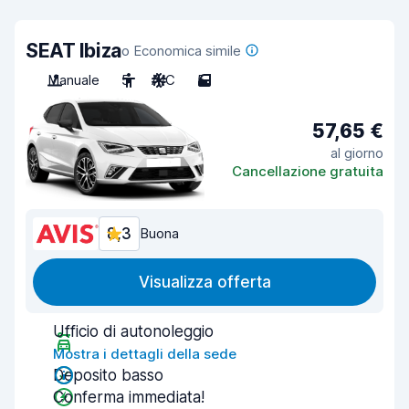
SEAT Ibiza
o Economica simile
Manuale
5
A/C
5
57,65 €
al giorno
Cancellazione gratuita
8,3
Buona
Visualizza offerta
Ufficio di autonoleggio
Mostra i dettagli della sede
Deposito basso
Conferma immediata!