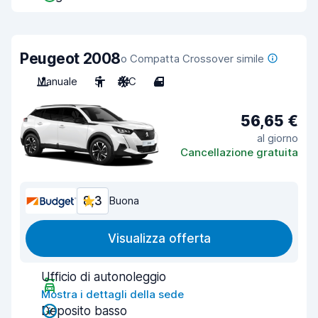
Peugeot 2008
o Compatta Crossover simile
Manuale
5
A/C
4
56,65 €
al giorno
Cancellazione gratuita
8,3
Buona
Visualizza offerta
Ufficio di autonoleggio
Mostra i dettagli della sede
Deposito basso