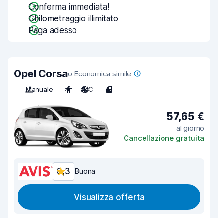
Conferma immediata!
Chilometraggio illimitato
Paga adesso
Opel Corsa
o Economica simile
Manuale
4
A/C
4
57,65 €
al giorno
Cancellazione gratuita
8,3
Buona
Visualizza offerta