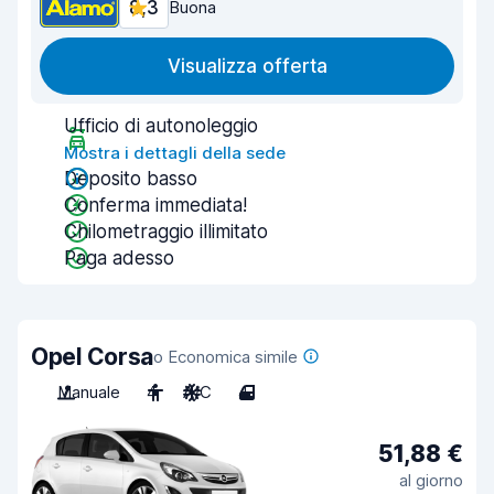
8,3
Buona
Visualizza offerta
Ufficio di autonoleggio
Mostra i dettagli della sede
Deposito basso
Conferma immediata!
Chilometraggio illimitato
Paga adesso
Opel Corsa
o Economica simile
Manuale
4
A/C
4
51,88 €
al giorno