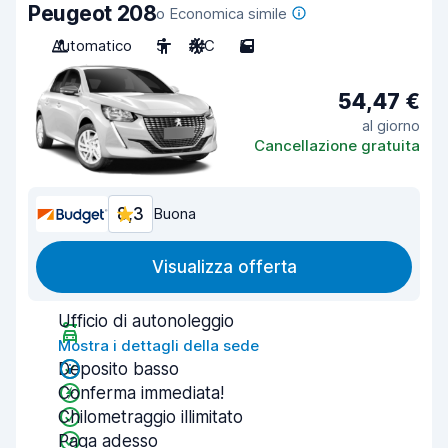
Peugeot 208
o Economica simile
Automatico
5
A/C
5
54,47 €
al giorno
Cancellazione gratuita
8,3
Buona
Visualizza offerta
Ufficio di autonoleggio
Mostra i dettagli della sede
Deposito basso
Conferma immediata!
Chilometraggio illimitato
Paga adesso