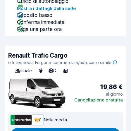
Ufficio di autonoleggio
Mostra i dettagli della sede
Deposito basso
Conferma immediata!
Paga una parte ora
Renault Trafic Cargo
o Intermedia Furgone commerciale/autocarro simile
Manuale
3
A/C
5
19,86 €
al giorno
Cancellazione gratuita
7,7
Nella media