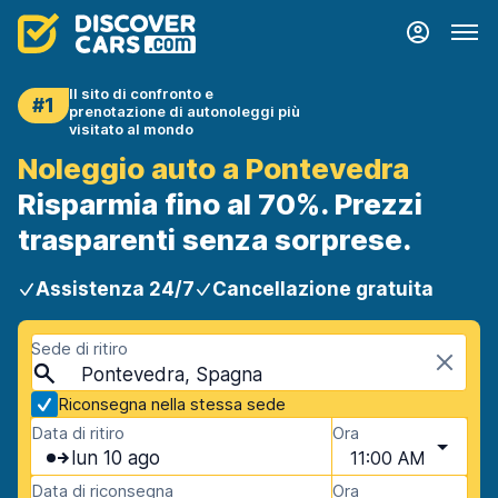
Il sito di confronto e
#1
prenotazione di autonoleggi più
visitato al mondo
Noleggio auto a Pontevedra
Risparmia fino al 70%. Prezzi
trasparenti senza sorprese.
Assistenza 24/7
Cancellazione gratuita
Sede di ritiro
Pontevedra, Spagna
Riconsegna nella stessa sede
Data di ritiro
Ora
lun 10 ago
11:00 AM
Data di riconsegna
Ora