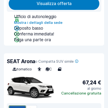
Visualizza offerta
Ufficio di autonoleggio
Mostra i dettagli della sede
Deposito basso
Conferma immediata!
Paga una parte ora
SEAT Arona
o Compatta SUV simile
Automatico
5
A/C
4
67,24 €
al giorno
Cancellazione gratuita