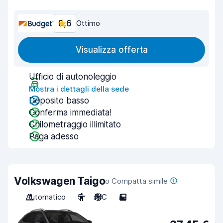
8,6
Ottimo
Visualizza offerta
Ufficio di autonoleggio
Mostra i dettagli della sede
Deposito basso
Conferma immediata!
Chilometraggio illimitato
Paga adesso
Volkswagen Taigo
o Compatta simile
Automatico
5
A/C
5