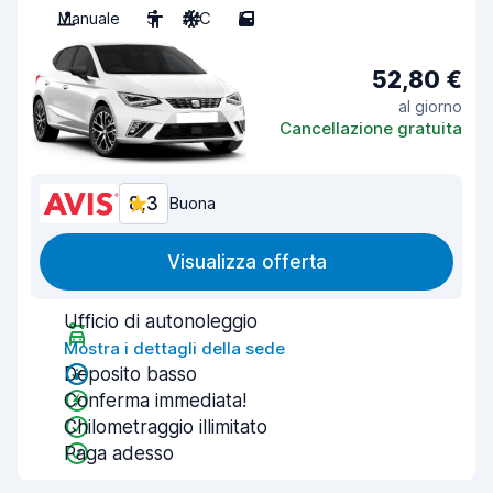
Manuale
5
A/C
5
52,80 €
al giorno
Cancellazione gratuita
8,3
Buona
Visualizza offerta
Ufficio di autonoleggio
Mostra i dettagli della sede
Deposito basso
Conferma immediata!
Chilometraggio illimitato
Paga adesso