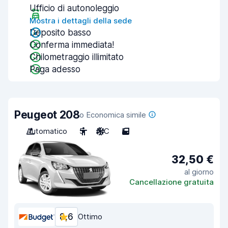
Ufficio di autonoleggio
Mostra i dettagli della sede
Deposito basso
Conferma immediata!
Chilometraggio illimitato
Paga adesso
Peugeot 208
o Economica simile
Automatico
5
A/C
5
32,50 €
al giorno
Cancellazione gratuita
8,6
Ottimo