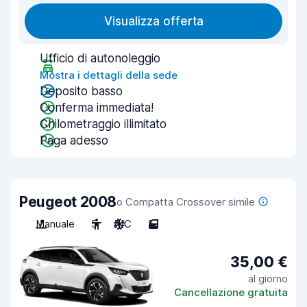
Visualizza offerta
Ufficio di autonoleggio
Mostra i dettagli della sede
Deposito basso
Conferma immediata!
Chilometraggio illimitato
Paga adesso
Peugeot 2008
o Compatta Crossover simile
Manuale
5
A/C
5
35,00 €
al giorno
Cancellazione gratuita