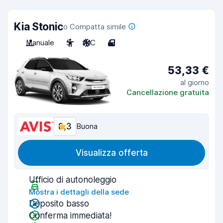
Kia Stonic
o Compatta simile
Manuale
5
A/C
4
53,33 €
al giorno
Cancellazione gratuita
8,3
Buona
Visualizza offerta
Ufficio di autonoleggio
Mostra i dettagli della sede
Deposito basso
Conferma immediata!