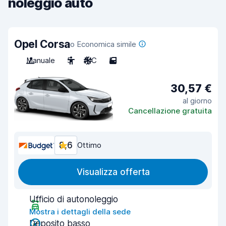
noleggio auto
Opel Corsa
o Economica simile
Manuale
5
A/C
5
30,57 €
al giorno
Cancellazione gratuita
8,6
Ottimo
Visualizza offerta
Ufficio di autonoleggio
Mostra i dettagli della sede
Deposito basso