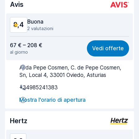
Avis
Buona
8,4
2 valutazioni
Rapporto qualità-prezzo
8,2
67 € – 208 €
Vedi offerte
al giorno
Facile da trovare
8,2
Avda Pepe Cosmen, C. de Pepe Cosmen,
Gentilezza degli agenti
8,3
Sn, Local 4, 33001 Oviedo, Asturias
Rapidità del ritiro
8,0
+34985241383
Rapidità della riconsegna
8,2
Mostra l'orario di apertura
Pulizia del veicolo
8,8
Hertz
Condizioni dell'auto
8,7