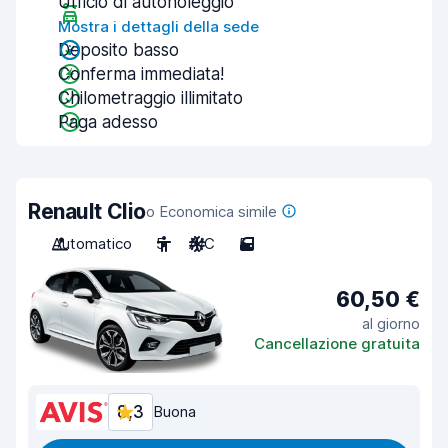
Ufficio di autonoleggio
Mostra i dettagli della sede
Deposito basso
Conferma immediata!
Chilometraggio illimitato
Paga adesso
Renault Clio
o Economica simile
Automatico
5
A/C
5
60,50 €
al giorno
Cancellazione gratuita
8,3
Buona