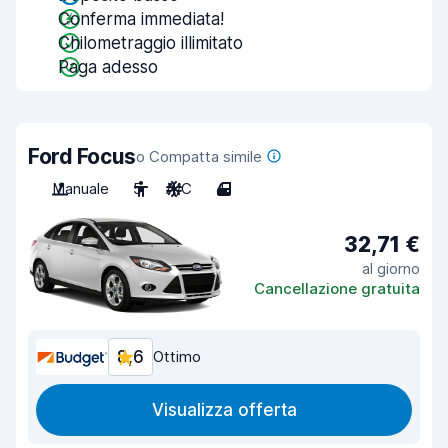
Conferma immediata!
Chilometraggio illimitato
Paga adesso
Ford Focus
o Compatta simile
Manuale
5
A/C
4
32,71 €
al giorno
Cancellazione gratuita
8,6
Ottimo
Visualizza offerta