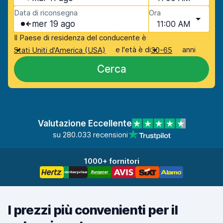
Data di riconsegna
Ora
mer 19 ago
11:00 AM
Il Paese di residenza del conducente è
e l'età è di
anni
Stati Uniti d'America (USA)
30-65
Cerca
Valutazione Eccellente
su 280.033 recensioni
1000+ fornitori
I prezzi più convenienti per il