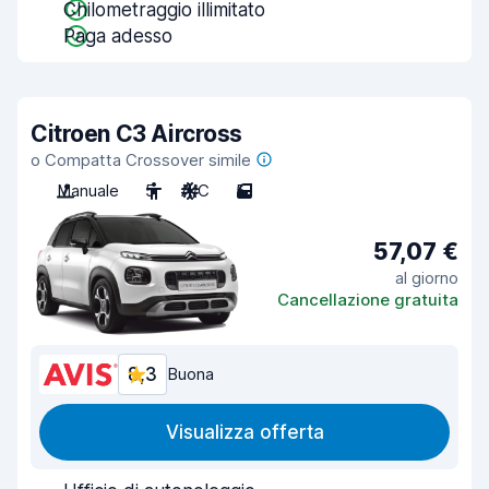
Chilometraggio illimitato
Paga adesso
Citroen C3 Aircross
o Compatta Crossover simile
Manuale
5
A/C
5
57,07 €
al giorno
Cancellazione gratuita
8,3
Buona
Visualizza offerta