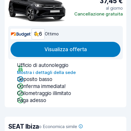
37,45 €
al giorno
Cancellazione gratuita
8,6
Ottimo
Visualizza offerta
Ufficio di autonoleggio
Mostra i dettagli della sede
Deposito basso
Conferma immediata!
Chilometraggio illimitato
Paga adesso
SEAT Ibiza
o Economica simile