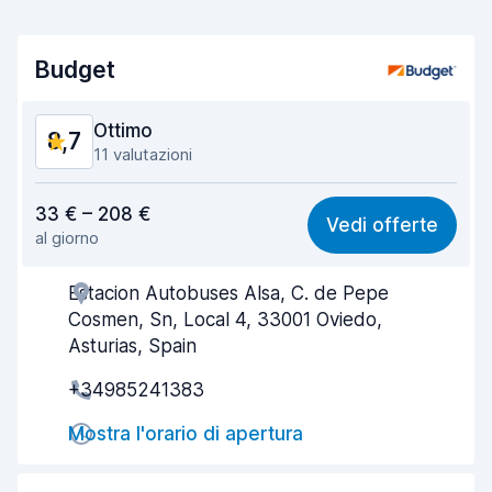
Budget
Ottimo
8,7
11 valutazioni
Rapporto qualità-prezzo
7,9
33 € – 208 €
Vedi offerte
al giorno
Facile da trovare
9,0
Estacion Autobuses Alsa, C. de Pepe
Gentilezza degli agenti
8,3
Cosmen, Sn, Local 4, 33001 Oviedo,
Rapidità del ritiro
8,8
Asturias, Spain
+34985241383
Rapidità della riconsegna
9,2
Mostra l'orario di apertura
Pulizia del veicolo
8,7
Condizioni dell'auto
8,9