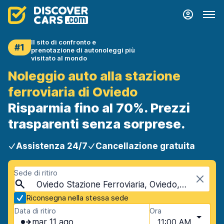
Il sito di confronto e
#1
prenotazione di autonoleggi più
visitato al mondo
Noleggio auto alla stazione
ferroviaria di Oviedo
Risparmia fino al 70%. Prezzi
trasparenti senza sorprese.
Assistenza 24/7
Cancellazione gratuita
Sede di ritiro
Oviedo Stazione Ferroviaria, Oviedo, Spagna
Riconsegna nella stessa sede
Data di ritiro
Ora
mar 11 ago
11:00 AM