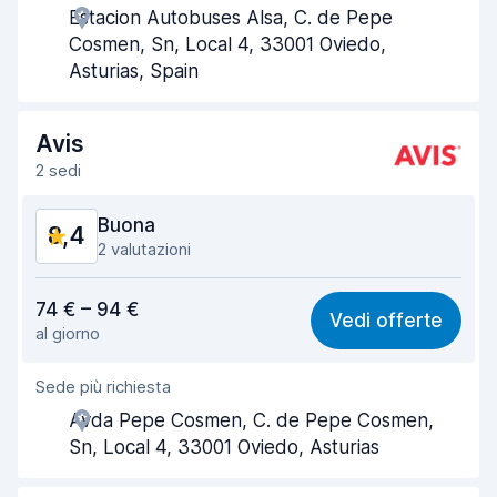
Estacion Autobuses Alsa, C. de Pepe
Rapidità del ritiro
8,7
Cosmen, Sn, Local 4, 33001 Oviedo,
Asturias, Spain
Rapidità della riconsegna
9,1
Pulizia del veicolo
8,8
Avis
2 sedi
Condizioni dell'auto
9,0
Buona
8,4
2 valutazioni
Rapporto qualità-prezzo
8,2
74 € – 94 €
Vedi offerte
al giorno
Facile da trovare
8,2
Sede più richiesta
Gentilezza degli agenti
8,3
Avda Pepe Cosmen, C. de Pepe Cosmen,
Rapidità del ritiro
8,0
Sn, Local 4, 33001 Oviedo, Asturias
Rapidità della riconsegna
8,2