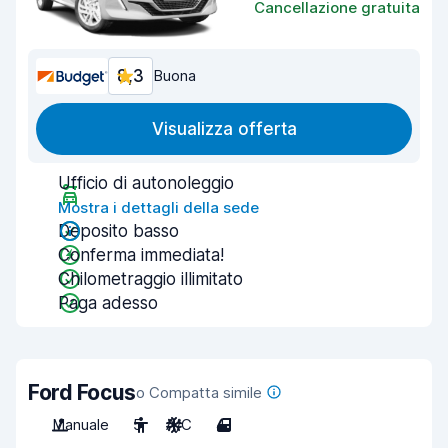
Cancellazione gratuita
8,3
Buona
Visualizza offerta
Ufficio di autonoleggio
Mostra i dettagli della sede
Deposito basso
Conferma immediata!
Chilometraggio illimitato
Paga adesso
Ford Focus
o Compatta simile
Manuale
5
A/C
4