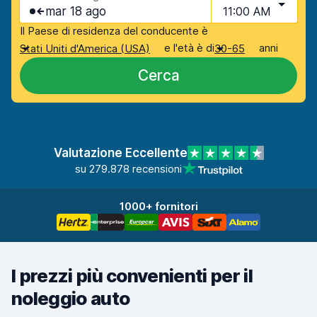
mar 18 ago
11:00 AM
Il Paese di residenza del conducente è
e l'età è di
anni
Stati Uniti d'America (USA)
30-65
Cerca
Valutazione Eccellente
su 279.878 recensioni
1000+ fornitori
I prezzi più convenienti per il
noleggio auto