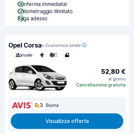
Conferma immediata!
Chilometraggio illimitato
Paga adesso
Opel Corsa
o Economica simile
Manuale
4
A/C
4
52,80 €
al giorno
Cancellazione gratuita
8,3
Buona
Visualizza offerta