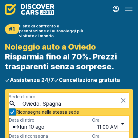
Il sito di confronto e
#1
prenotazione di autonoleggi più
visitato al mondo
Noleggio auto a Oviedo
Risparmia fino al 70%. Prezzi
trasparenti senza sorprese.
Assistenza 24/7
Cancellazione gratuita
Sede di ritiro
Oviedo, Spagna
Riconsegna nella stessa sede
Data di ritiro
Ora
lun 10 ago
11:00 AM
Data di riconsegna
Ora