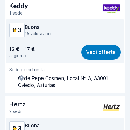
Keddy
Pulizia del veicolo
8,8
1 sede
Condizioni dell'auto
8,7
Buona
8,3
15 valutazioni
Rapporto qualità-prezzo
8,2
12 € – 17 €
Vedi offerte
al giorno
Facile da trovare
6,7
Sede più richiesta
Gentilezza degli agenti
8,5
C. de Pepe Cosmen, Local Nº 3, 33001
Rapidità del ritiro
8,7
Oviedo, Asturias
Rapidità della riconsegna
9,0
Hertz
Pulizia del veicolo
8,5
2 sedi
Condizioni dell'auto
8,1
Buona
8,3