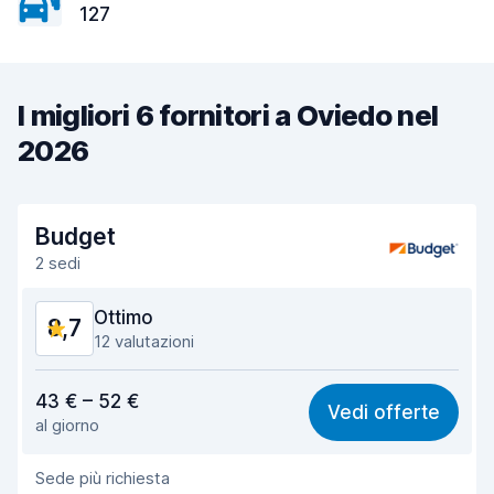
127
I migliori 6 fornitori a Oviedo nel
2026
Budget
2 sedi
Ottimo
8,7
12 valutazioni
Rapporto qualità-prezzo
8,0
43 € – 52 €
Vedi offerte
al giorno
Facile da trovare
8,9
Sede più richiesta
Gentilezza degli agenti
8,3