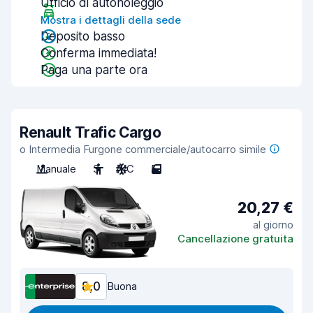
Ufficio di autonoleggio
Mostra i dettagli della sede
Deposito basso
Conferma immediata!
Paga una parte ora
Renault Trafic Cargo
o Intermedia Furgone commerciale/autocarro simile
Manuale
3
A/C
5
20,27 €
al giorno
Cancellazione gratuita
8,0
Buona