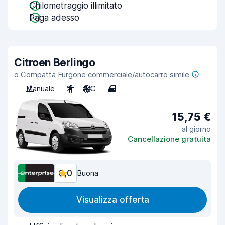
Chilometraggio illimitato
Paga adesso
Citroen Berlingo
o Compatta Furgone commerciale/autocarro simile
Manuale
2
A/C
4
15,75 €
al giorno
Cancellazione gratuita
8,0
Buona
Visualizza offerta