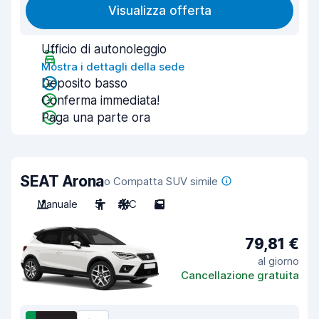
Visualizza offerta
Ufficio di autonoleggio
Mostra i dettagli della sede
Deposito basso
Conferma immediata!
Paga una parte ora
SEAT Arona
o Compatta SUV simile
Manuale
5
A/C
5
79,81 €
al giorno
Cancellazione gratuita