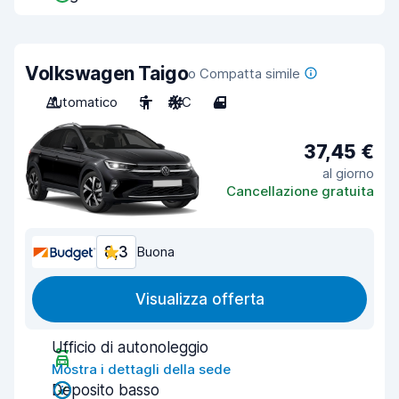
Volkswagen Taigo
o Compatta simile
Automatico
5
A/C
4
37,45 €
al giorno
Cancellazione gratuita
8,3
Buona
Visualizza offerta
Ufficio di autonoleggio
Mostra i dettagli della sede
Deposito basso