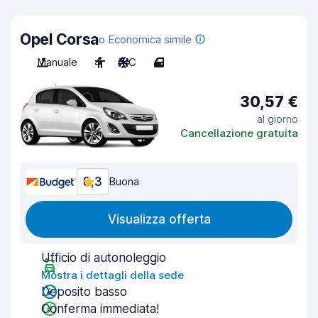
Opel Corsa
o Economica simile
Manuale
4
A/C
4
30,57 €
al giorno
Cancellazione gratuita
8,3
Buona
Visualizza offerta
Ufficio di autonoleggio
Mostra i dettagli della sede
Deposito basso
Conferma immediata!