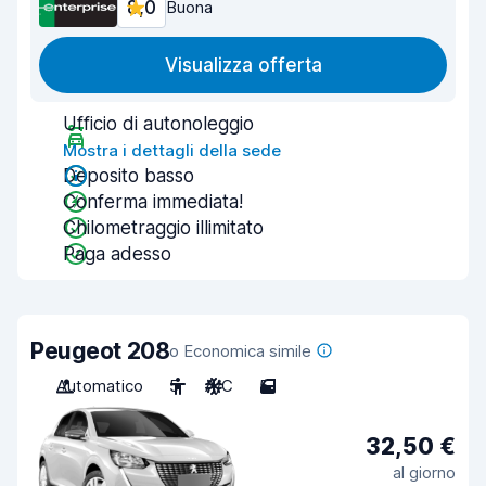
8,0
Buona
Visualizza offerta
Ufficio di autonoleggio
Mostra i dettagli della sede
Deposito basso
Conferma immediata!
Chilometraggio illimitato
Paga adesso
Peugeot 208
o Economica simile
Automatico
5
A/C
5
32,50 €
al giorno