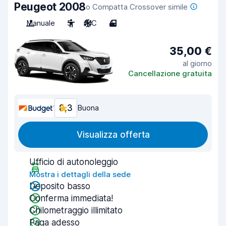
Peugeot 2008
o Compatta Crossover simile
Manuale
5
A/C
4
35,00 €
al giorno
Cancellazione gratuita
8,3
Buona
Visualizza offerta
Ufficio di autonoleggio
Mostra i dettagli della sede
Deposito basso
Conferma immediata!
Chilometraggio illimitato
Paga adesso