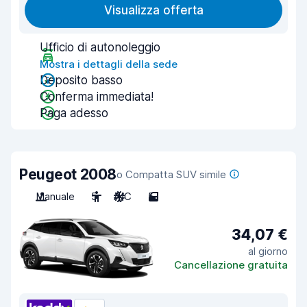
Visualizza offerta
Ufficio di autonoleggio
Mostra i dettagli della sede
Deposito basso
Conferma immediata!
Paga adesso
Peugeot 2008
o Compatta SUV simile
Manuale
5
A/C
5
34,07 €
al giorno
Cancellazione gratuita