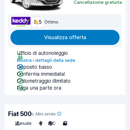
Cancellazione gratuita
8,5
Ottimo
Visualizza offerta
Ufficio di autonoleggio
Mostra i dettagli della sede
Deposito basso
Conferma immediata!
Chilometraggio illimitato
Paga una parte ora
Fiat 500
o Mini simile
Manuale
4
A/C
3