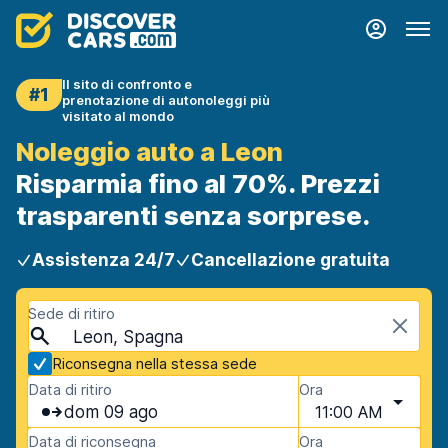
Il sito di confronto e
#1
prenotazione di autonoleggi più
visitato al mondo
Noleggio auto a Leon
Risparmia fino al 70%. Prezzi
trasparenti senza sorprese.
Assistenza 24/7
Cancellazione gratuita
Sede di ritiro
Leon, Spagna
Riconsegna nella stessa sede
Data di ritiro
Ora
dom 09 ago
11:00 AM
Data di riconsegna
Ora