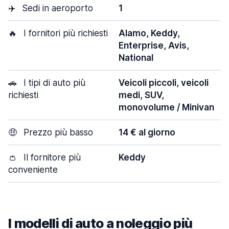
✈️
Sedi in aeroporto
1
🔥
I fornitori più richiesti
Alamo, Keddy,
Enterprise, Avis,
National
🚗
I tipi di auto più
Veicoli piccoli, veicoli
richiesti
medi, SUV,
monovolume / Minivan
🤑
Prezzo più basso
14 € al giorno
👛
Il fornitore più
Keddy
conveniente
I modelli di auto a noleggio più