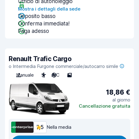
Ufficio di autonoleggio
Mostra i dettagli della sede
Deposito basso
Conferma immediata!
Paga adesso
Renault Trafic Cargo
o Intermedia Furgone commerciale/autocarro simile
Manuale
3
A/C
5
18,86 €
al giorno
Cancellazione gratuita
7,5
Nella media