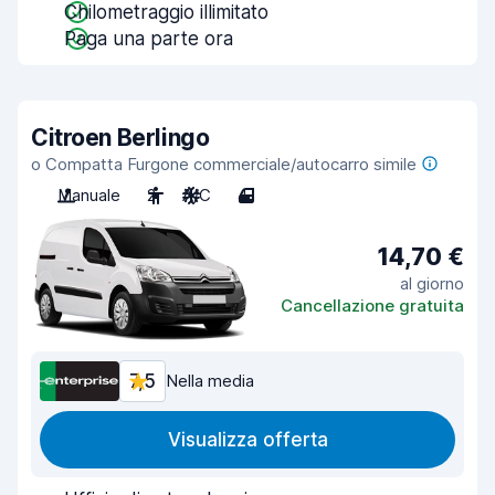
Chilometraggio illimitato
Paga una parte ora
Citroen Berlingo
o Compatta Furgone commerciale/autocarro simile
Manuale
2
A/C
4
14,70 €
al giorno
Cancellazione gratuita
7,5
Nella media
Visualizza offerta