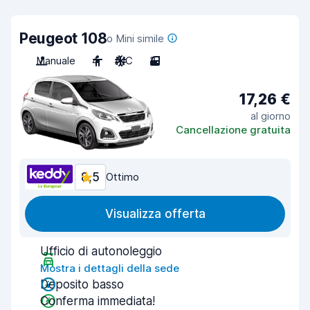
Peugeot 108
o Mini simile
Manuale
4
A/C
3
17,26 €
al giorno
Cancellazione gratuita
8,5
Ottimo
Visualizza offerta
Ufficio di autonoleggio
Mostra i dettagli della sede
Deposito basso
Conferma immediata!