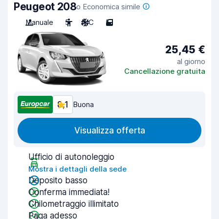
Peugeot 208
o Economica simile
Manuale
5
A/C
5
25,45 €
al giorno
Cancellazione gratuita
8,1
Buona
Visualizza offerta
Ufficio di autonoleggio
Mostra i dettagli della sede
Deposito basso
Conferma immediata!
Chilometraggio illimitato
Paga adesso