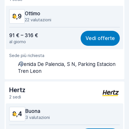
Ottimo
8,9
22 valutazioni
Rapporto qualità-prezzo
8,4
91 € – 316 €
Vedi offerte
al giorno
Facile da trovare
9,5
Sede più richiesta
Gentilezza degli agenti
8,6
Avenida De Palencia, S N, Parking Estacion
Rapidità del ritiro
9,0
Tren Leon
Rapidità della riconsegna
9,5
Hertz
Pulizia del veicolo
8,7
2 sedi
Condizioni dell'auto
8,8
Buona
8,4
3 valutazioni
Rapporto qualità-prezzo
7,8