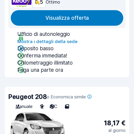
8,5
Ottimo
Visualizza offerta
Ufficio di autonoleggio
Mostra i dettagli della sede
Deposito basso
Conferma immediata!
Chilometraggio illimitato
Paga una parte ora
Peugeot 208
o Economica simile
Manuale
5
A/C
5
18,17 €
al giorno