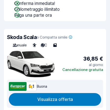
Conferma immediata!
Chilometraggio illimitato
Paga una parte ora
Skoda Scala
o Compatta simile
Manuale
5
A/C
5
36,85 €
al giorno
Cancellazione gratuita
8,1
Buona
Visualizza offerta