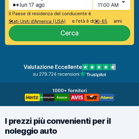
lun 17 ago
11:00 AM
Il Paese di residenza del conducente è
e l'età è di
anni
Stati Uniti d'America (USA)
30-65
Cerca
Valutazione Eccellente
su 279.724 recensioni
1000+ fornitori
I prezzi più convenienti per il
noleggio auto