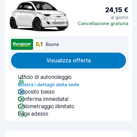
24,15 €
al giorno
Cancellazione gratuita
8,1
Buona
Visualizza offerta
Ufficio di autonoleggio
Mostra i dettagli della sede
Deposito basso
Conferma immediata!
Chilometraggio illimitato
Paga adesso