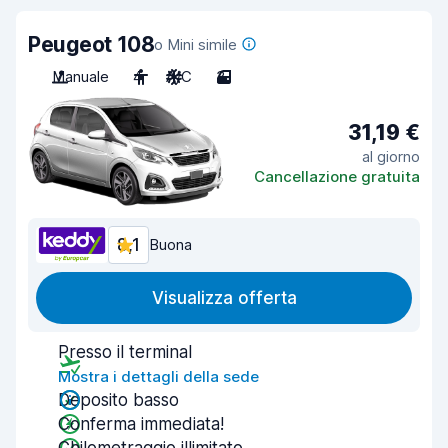
Peugeot 108
o Mini simile
Manuale
4
A/C
3
31,19 €
al giorno
Cancellazione gratuita
8,1
Buona
Visualizza offerta
Presso il terminal
Mostra i dettagli della sede
Deposito basso
Conferma immediata!