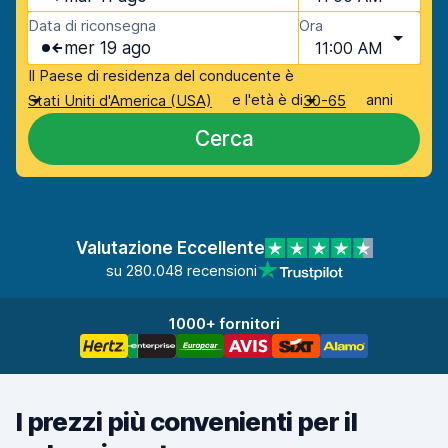
Data di riconsegna
Ora
mer 19 ago
11:00 AM
Il Paese di residenza del conducente è
e l'età è di
anni
Stati Uniti d'America (USA)
30-65
Cerca
Valutazione Eccellente
su 280.048 recensioni
1000+ fornitori
I prezzi più convenienti per il