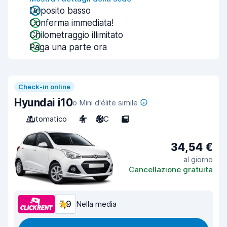
Deposito basso
Conferma immediata!
Chilometraggio illimitato
Paga una parte ora
Check-in online
Hyundai i10
o Mini d'élite simile
Automatico
4
A/C
5
34,54 €
al giorno
Cancellazione gratuita
7,9
Nella media