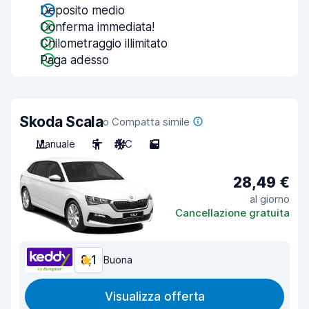
Deposito medio
Conferma immediata!
Chilometraggio illimitato
Paga adesso
Skoda Scala
o Compatta simile
Manuale
5
A/C
5
28,49 €
al giorno
Cancellazione gratuita
8,1
Buona
Visualizza offerta