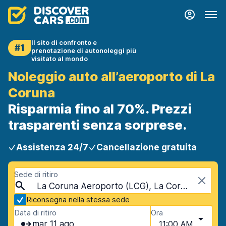
Il sito di confronto e
#1
prenotazione di autonoleggi più
visitato al mondo
Noleggio auto all’aeroporto di La
Coruna
Risparmia fino al 70%. Prezzi
trasparenti senza sorprese.
Assistenza 24/7
Cancellazione gratuita
Sede di ritiro
La Coruna Aeroporto (LCG), La Coruna, Spagna
Riconsegna nella stessa sede
Data di ritiro
Ora
mar 11 ago
11:00 AM