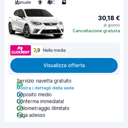
Manuale
5
A/C
5
30,18 €
al giorno
Cancellazione gratuita
7,9
Nella media
Visualizza offerta
Servizio navetta gratuito
Mostra i dettagli della sede
Deposito medio
Conferma immediata!
Chilometraggio illimitato
Paga adesso