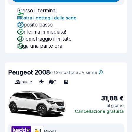
Presso il terminal
Mostra i dettagli della sede
Deposito basso
Conferma immediata!
Chilometraggio illimitato
Paga una parte ora
Peugeot 2008
o Compatta SUV simile
Manuale
5
A/C
5
31,88 €
al giorno
Cancellazione gratuita
8,1
Buona