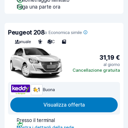
Chilometraggio illimitato
Paga una parte ora
Peugeot 208
o Economica simile
Manuale
5
A/C
5
31,19 €
al giorno
Cancellazione gratuita
8,1
Buona
Visualizza offerta
Presso il terminal
Mostra i dettagli della sede