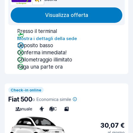
Visualizza offerta
Presso il terminal
Mostra i dettagli della sede
Deposito basso
Conferma immediata!
Chilometraggio illimitato
Paga una parte ora
Check-in online
Fiat 500
o Economica simile
Manuale
4
A/C
3
30,07 €
al giorno