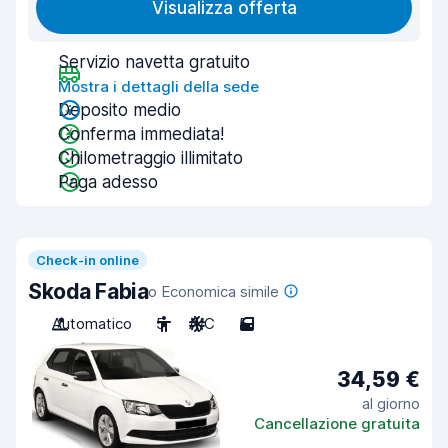
Visualizza offerta
Servizio navetta gratuito
Mostra i dettagli della sede
Deposito medio
Conferma immediata!
Chilometraggio illimitato
Paga adesso
Check-in online
Skoda Fabia
o Economica simile
Automatico
5
A/C
5
34,59 €
al giorno
Cancellazione gratuita