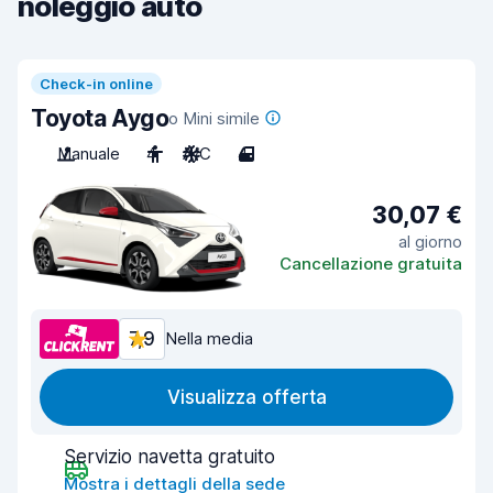
noleggio auto
Check-in online
Toyota Aygo
o Mini simile
Manuale
4
A/C
4
30,07 €
al giorno
Cancellazione gratuita
7,9
Nella media
Visualizza offerta
Servizio navetta gratuito
Mostra i dettagli della sede