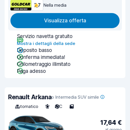
7,7
Nella media
Visualizza offerta
Servizio navetta gratuito
Mostra i dettagli della sede
Deposito basso
Conferma immediata!
Chilometraggio illimitato
Paga adesso
Renault Arkana
o Intermedia SUV simile
Automatico
5
A/C
5
17,64 €
al giorno