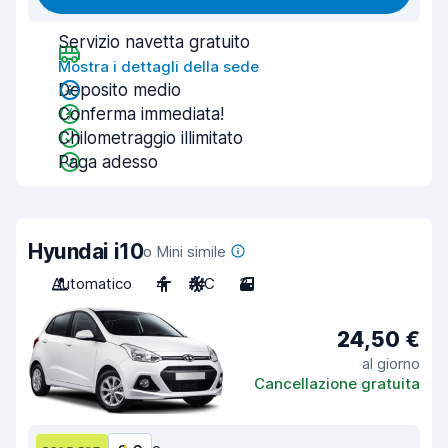
Servizio navetta gratuito
Mostra i dettagli della sede
Deposito medio
Conferma immediata!
Chilometraggio illimitato
Paga adesso
Hyundai i10
o Mini simile
Automatico
4
A/C
3
24,50 €
al giorno
Cancellazione gratuita