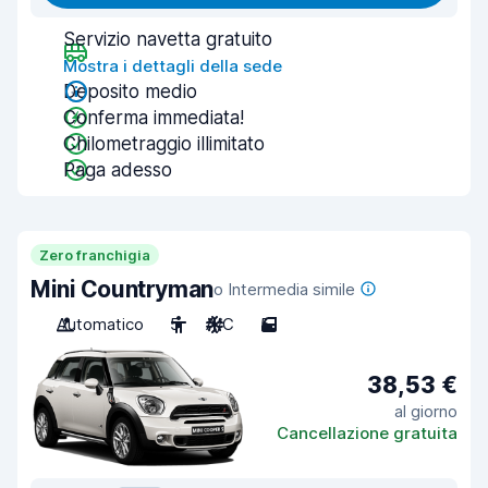
Servizio navetta gratuito
Mostra i dettagli della sede
Deposito medio
Conferma immediata!
Chilometraggio illimitato
Paga adesso
Zero franchigia
Mini Countryman
o Intermedia simile
Automatico
5
A/C
5
38,53 €
al giorno
Cancellazione gratuita