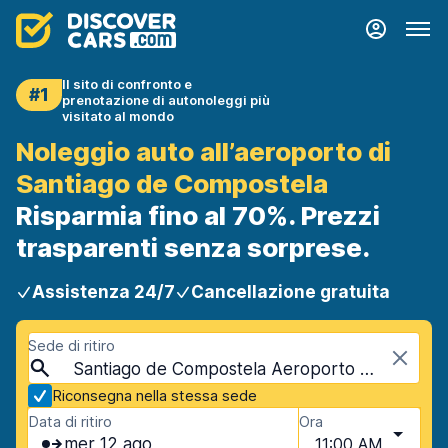
Il sito di confronto e
#1
prenotazione di autonoleggi più
visitato al mondo
Noleggio auto all’aeroporto di
Santiago de Compostela
Risparmia fino al 70%. Prezzi
trasparenti senza sorprese.
Assistenza 24/7
Cancellazione gratuita
Sede di ritiro
Santiago de Compostela Aeroporto (SCQ), Santiago de Compostela, Spagna
Riconsegna nella stessa sede
Data di ritiro
Ora
mer 12 ago
11:00 AM