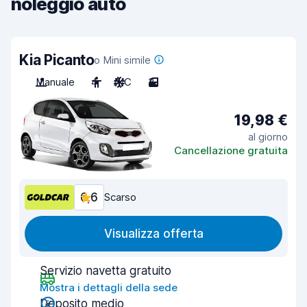
noleggio auto
Kia Picanto
o Mini simile
Manuale
4
A/C
3
19,98 €
al giorno
Cancellazione gratuita
6,6
Scarso
Visualizza offerta
Servizio navetta gratuito
Mostra i dettagli della sede
Deposito medio