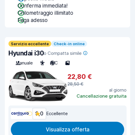
Conferma immediata!
Chilometraggio illimitato
Paga adesso
Servizio eccellente
Check-in online
Hyundai i30
o Compatta simile
Manuale
5
A/C
5
22,80 €
28,50 €
al giorno
Cancellazione gratuita
9,0
Eccellente
Visualizza offerta