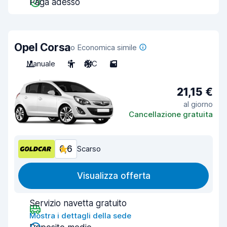
Paga adesso
Opel Corsa
o Economica simile
Manuale
5
A/C
5
21,15 €
al giorno
Cancellazione gratuita
6,6
Scarso
Visualizza offerta
Servizio navetta gratuito
Mostra i dettagli della sede