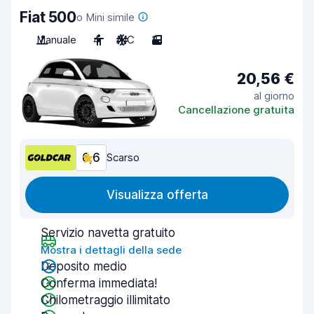
Fiat 500
o Mini simile
Manuale
4
A/C
3
20,56 €
al giorno
Cancellazione gratuita
6,6
Scarso
Visualizza offerta
Servizio navetta gratuito
Mostra i dettagli della sede
Deposito medio
Conferma immediata!
Chilometraggio illimitato