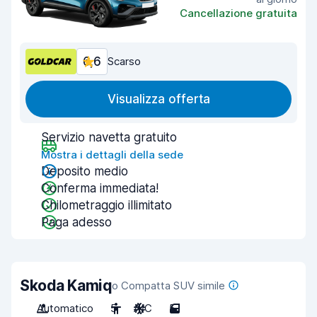
Cancellazione gratuita
6,6
Scarso
Visualizza offerta
Servizio navetta gratuito
Mostra i dettagli della sede
Deposito medio
Conferma immediata!
Chilometraggio illimitato
Paga adesso
Skoda Kamiq
o Compatta SUV simile
Automatico
5
A/C
5