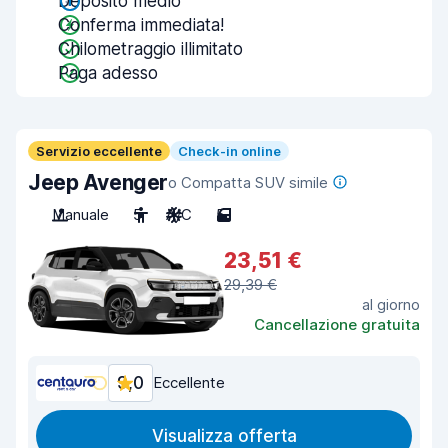
Deposito medio
Conferma immediata!
Chilometraggio illimitato
Paga adesso
Servizio eccellente
Check-in online
Jeep Avenger
o Compatta SUV simile
Manuale
5
A/C
5
23,51 €
29,39 €
al giorno
Cancellazione gratuita
9,0
Eccellente
Visualizza offerta