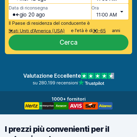
Data di riconsegna
Ora
gio 20 ago
11:00 AM
Il Paese di residenza del conducente è
e l'età è di
anni
Stati Uniti d'America (USA)
30-65
Cerca
Valutazione Eccellente
su 280.199 recensioni
1000+ fornitori
I prezzi più convenienti per il