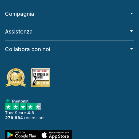
Compagnia
Assistenza
Collabora con noi
TrustScore
4.6
279.894
recensioni