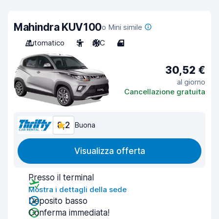
Mahindra KUV100
o Mini simile
Automatico
5
A/C
4
30,52 €
al giorno
Cancellazione gratuita
8,2
Buona
Visualizza offerta
Presso il terminal
Mostra i dettagli della sede
Deposito basso
Conferma immediata!