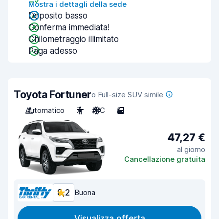
Mostra i dettagli della sede
Deposito basso
Conferma immediata!
Chilometraggio illimitato
Paga adesso
Toyota Fortuner
o Full-size SUV simile
Automatico
7
A/C
5
47,27 €
al giorno
Cancellazione gratuita
8,2
Buona
Visualizza offerta