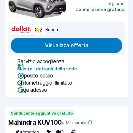
al giorno
Cancellazione gratuita
8,2
Buona
Visualizza offerta
Servizio accoglienza
Mostra i dettagli della sede
Deposito basso
Chilometraggio illimitato
Paga adesso
Conducente aggiuntivo gratuito
Mahindra KUV100
o Mini simile
Automatico
5
A/C
4