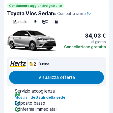
Conducente aggiuntivo gratuito
Toyota Vios Sedan
o Compatta simile
Manuale
5
A/C
4
34,03 €
al giorno
Cancellazione gratuita
8,2
Buona
Visualizza offerta
Servizio accoglienza
Mostra i dettagli della sede
Deposito basso
Conferma immediata!