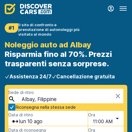
Il sito di confronto e
#1
prenotazione di autonoleggi più
visitato al mondo
Noleggio auto ad Albay
Risparmia fino al 70%. Prezzi
trasparenti senza sorprese.
Assistenza 24/7
Cancellazione gratuita
Sede di ritiro
Albay, Filippine
Riconsegna nella stessa sede
Data di ritiro
Ora
lun 10 ago
11:00 AM
Data di riconsegna
Ora