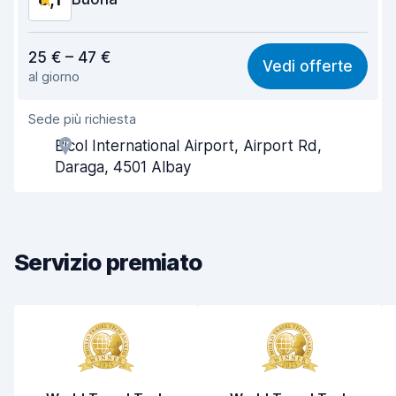
Rapporto qualità-prezzo
8,0
25 € – 47 €
Vedi offerte
al giorno
Facile da trovare
8,2
Sede più richiesta
Gentilezza degli agenti
8,1
Bicol International Airport, Airport Rd,
Rapidità del ritiro
8,0
Daraga, 4501 Albay
Rapidità della riconsegna
8,2
Pulizia del veicolo
8,1
Servizio premiato
Condizioni dell'auto
8,3