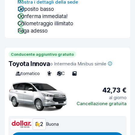
Mostra i dettagli della sede
Deposito basso
Conferma immediata!
Chilometraggio illimitato
Paga adesso
Conducente aggiuntivo gratuito
Toyota Innova
o Intermedia Minibus simile
Automatico
7
A/C
5
42,73 €
al giorno
Cancellazione gratuita
8,2
Buona