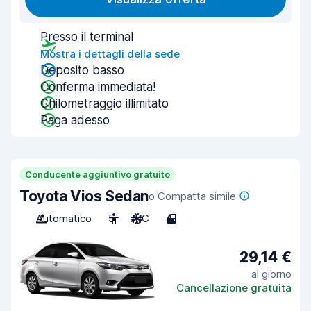
Presso il terminal
Mostra i dettagli della sede
Deposito basso
Conferma immediata!
Chilometraggio illimitato
Paga adesso
Conducente aggiuntivo gratuito
Toyota Vios Sedan
o Compatta simile
Automatico
5
A/C
4
29,14 €
al giorno
Cancellazione gratuita