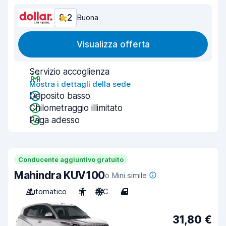
8,2
Buona
Visualizza offerta
Servizio accoglienza
Mostra i dettagli della sede
Deposito basso
Chilometraggio illimitato
Paga adesso
Conducente aggiuntivo gratuito
Mahindra KUV100
o Mini simile
Automatico
5
A/C
4
31,80 €