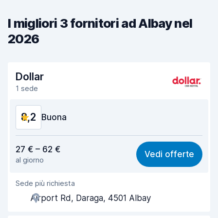
I migliori 3 fornitori ad Albay nel
2026
Dollar
1 sede
8,2
Buona
Rapporto qualità-prezzo
8,2
27 € – 62 €
Vedi offerte
al giorno
Facile da trovare
8,2
Sede più richiesta
Gentilezza degli agenti
8,4
Airport Rd, Daraga, 4501 Albay
Rapidità del ritiro
8,0