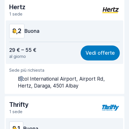
Rapidità della riconsegna
8,2
Hertz
1 sede
Pulizia del veicolo
8,3
8,2
Condizioni dell'auto
Buona
8,4
Rapporto qualità-prezzo
8,1
29 € – 55 €
Vedi offerte
al giorno
Facile da trovare
8,2
Sede più richiesta
Gentilezza degli agenti
8,2
Bicol International Airport, Airport Rd,
Rapidità del ritiro
8,0
Hertz, Daraga, 4501 Albay
Rapidità della riconsegna
8,2
Thrifty
Pulizia del veicolo
8,2
1 sede
Condizioni dell'auto
8,4
8,1
Buona