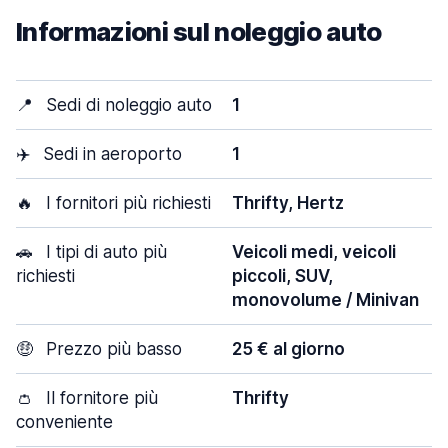
Informazioni sul noleggio auto
📍
Sedi di noleggio auto
1
✈️
Sedi in aeroporto
1
🔥
I fornitori più richiesti
Thrifty, Hertz
🚗
I tipi di auto più
Veicoli medi, veicoli
richiesti
piccoli, SUV,
monovolume / Minivan
🤑
Prezzo più basso
25 € al giorno
👛
Il fornitore più
Thrifty
conveniente