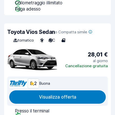
Chilometraggio illimitato
Paga adesso
Toyota Vios Sedan
o Compatta simile
Automatico
5
A/C
4
28,01 €
al giorno
Cancellazione gratuita
8,2
Buona
Visualizza offerta
Presso il terminal