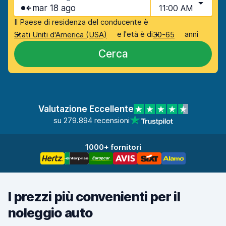
mar 18 ago
11:00 AM
Il Paese di residenza del conducente è
e l'età è di
anni
Stati Uniti d'America (USA)
30-65
Cerca
Valutazione Eccellente
su 279.894 recensioni
1000+ fornitori
I prezzi più convenienti per il
noleggio auto