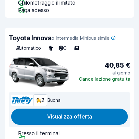
Chilometraggio illimitato
Paga adesso
Toyota Innova
o Intermedia Minibus simile
Automatico
7
A/C
5
40,85 €
al giorno
Cancellazione gratuita
8,2
Buona
Visualizza offerta
Presso il terminal