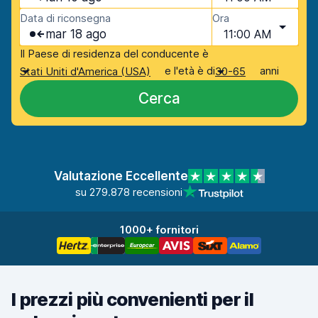
Data di riconsegna
Ora
mar 18 ago
11:00 AM
Il Paese di residenza del conducente è
e l'età è di
anni
Stati Uniti d'America (USA)
30-65
Cerca
Valutazione Eccellente
su 279.878 recensioni
1000+ fornitori
I prezzi più convenienti per il