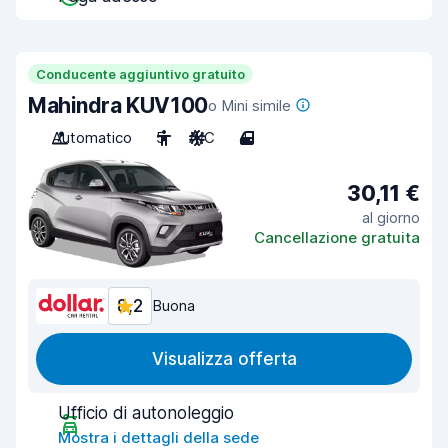
Conducente aggiuntivo gratuito
Mahindra KUV100
o Mini simile
Automatico
5
A/C
4
30,11 €
al giorno
Cancellazione gratuita
8,2
Buona
Visualizza offerta
Ufficio di autonoleggio
Mostra i dettagli della sede