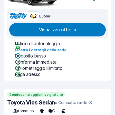
8,2
Buona
Visualizza offerta
Ufficio di autonoleggio
Mostra i dettagli della sede
Deposito basso
Conferma immediata!
Chilometraggio illimitato
Paga adesso
Conducente aggiuntivo gratuito
Toyota Vios Sedan
o Compatta simile
Automatico
5
A/C
4