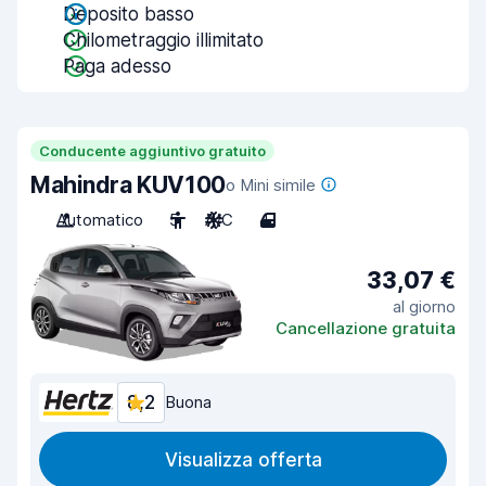
Deposito basso
Chilometraggio illimitato
Paga adesso
Conducente aggiuntivo gratuito
Mahindra KUV100
o Mini simile
Automatico
5
A/C
4
33,07 €
al giorno
Cancellazione gratuita
8,2
Buona
Visualizza offerta