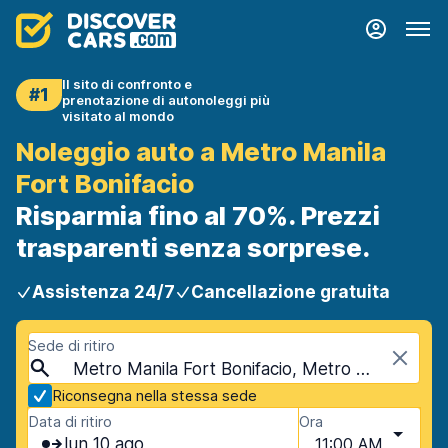
Il sito di confronto e
#1
prenotazione di autonoleggi più
visitato al mondo
Noleggio auto a Metro Manila
Fort Bonifacio
Risparmia fino al 70%. Prezzi
trasparenti senza sorprese.
Assistenza 24/7
Cancellazione gratuita
Sede di ritiro
Metro Manila Fort Bonifacio, Metro Manila, Filippine
Riconsegna nella stessa sede
Data di ritiro
Ora
lun 10 ago
11:00 AM