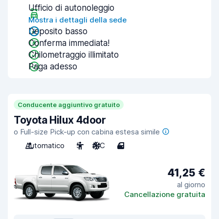
Ufficio di autonoleggio
Mostra i dettagli della sede
Deposito basso
Conferma immediata!
Chilometraggio illimitato
Paga adesso
Conducente aggiuntivo gratuito
Toyota Hilux 4door
o Full-size Pick-up con cabina estesa simile
Automatico
5
A/C
4
41,25 €
al giorno
Cancellazione gratuita