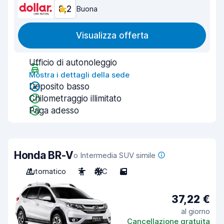
8,2
Buona
Visualizza offerta
Ufficio di autonoleggio
Mostra i dettagli della sede
Deposito basso
Chilometraggio illimitato
Paga adesso
Honda BR-V
o Intermedia SUV simile
Automatico
7
A/C
5
37,22 €
al giorno
Cancellazione gratuita