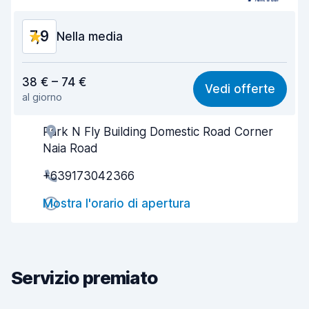
7,9
Nella media
Rapporto qualità-prezzo
7,7
38 € – 74 €
Vedi offerte
al giorno
Facile da trovare
8,2
Park N Fly Building Domestic Road Corner
Gentilezza degli agenti
7,7
Naia Road
Rapidità del ritiro
8,0
+639173042366
Rapidità della riconsegna
8,2
Mostra l'orario di apertura
Pulizia del veicolo
7,8
Condizioni dell'auto
7,8
Servizio premiato