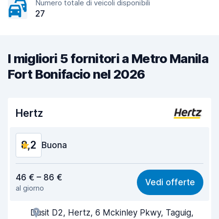
Numero totale di veicoli disponibili
27
I migliori 5 fornitori a Metro Manila
Fort Bonifacio nel 2026
Hertz
8,2
Buona
Rapporto qualità-prezzo
8,1
46 € – 86 €
Vedi offerte
al giorno
Facile da trovare
8,2
Dusit D2, Hertz, 6 Mckinley Pkwy, Taguig,
Gentilezza degli agenti
8,2