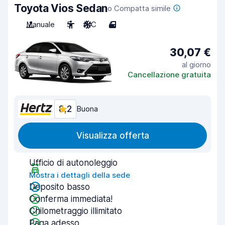
Toyota Vios Sedan
o Compatta simile
Manuale
5
A/C
4
30,07 €
al giorno
Cancellazione gratuita
8,2
Buona
Visualizza offerta
Ufficio di autonoleggio
Mostra i dettagli della sede
Deposito basso
Conferma immediata!
Chilometraggio illimitato
Paga adesso