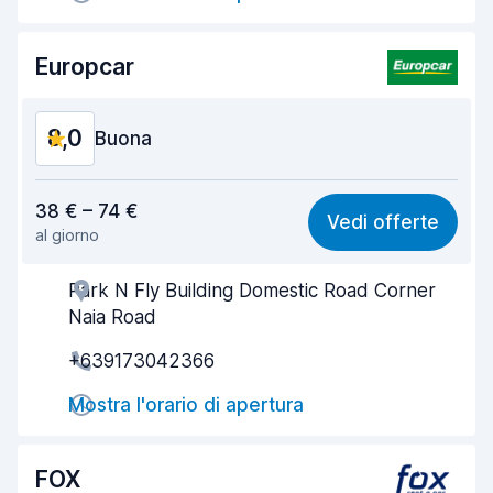
Condizioni dell'auto
8,3
Europcar
8,0
Buona
Rapporto qualità-prezzo
7,6
38 € – 74 €
Vedi offerte
al giorno
Facile da trovare
8,2
Park N Fly Building Domestic Road Corner
Gentilezza degli agenti
8,0
Naia Road
Rapidità del ritiro
8,0
+639173042366
Rapidità della riconsegna
8,2
Mostra l'orario di apertura
Pulizia del veicolo
8,2
FOX
Condizioni dell'auto
7,8