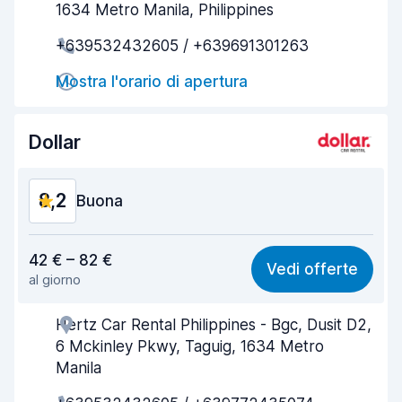
1634 Metro Manila, Philippines
Rapidità del ritiro
8,0
+639532432605 / +639691301263
Rapidità della riconsegna
8,2
Mostra l'orario di apertura
Pulizia del veicolo
8,2
Dollar
Condizioni dell'auto
8,4
8,2
Buona
Rapporto qualità-prezzo
8,2
42 € – 82 €
Vedi offerte
al giorno
Facile da trovare
8,2
Hertz Car Rental Philippines - Bgc, Dusit D2,
Gentilezza degli agenti
8,4
6 Mckinley Pkwy, Taguig, 1634 Metro
Rapidità del ritiro
8,0
Manila