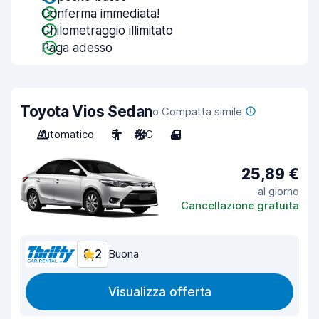
Conferma immediata!
Chilometraggio illimitato
Paga adesso
Toyota Vios Sedan
o Compatta simile
Automatico
5
A/C
4
25,89 €
al giorno
Cancellazione gratuita
8,2
Buona
Visualizza offerta