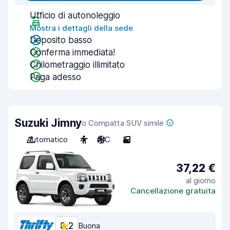
Ufficio di autonoleggio
Mostra i dettagli della sede
Deposito basso
Conferma immediata!
Chilometraggio illimitato
Paga adesso
Suzuki Jimny
o Compatta SUV simile
Automatico
4
A/C
2
37,22 €
al giorno
Cancellazione gratuita
8,2
Buona