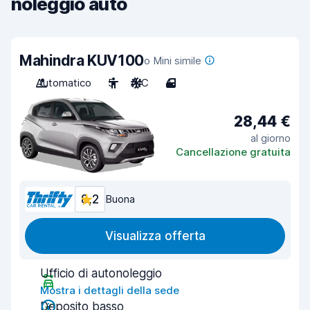
noleggio auto
Mahindra KUV100
o Mini simile
Automatico
5
A/C
4
28,44 €
al giorno
Cancellazione gratuita
8,2
Buona
Visualizza offerta
Ufficio di autonoleggio
Mostra i dettagli della sede
Deposito basso