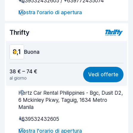
+639532432605 / +639772435074
Rapidità della riconsegna
8,2
Mostra l'orario di apertura
Pulizia del veicolo
8,3
Condizioni dell'auto
8,4
Thrifty
8,1
Buona
Rapporto qualità-prezzo
8,0
38 € – 74 €
Vedi offerte
al giorno
Facile da trovare
8,2
Hertz Car Rental Philippines - Bgc, Dusit D2,
Gentilezza degli agenti
8,1
6 Mckinley Pkwy, Taguig, 1634 Metro
Rapidità del ritiro
8,0
Manila
+639532432605
Rapidità della riconsegna
8,2
Mostra l'orario di apertura
Pulizia del veicolo
8,1