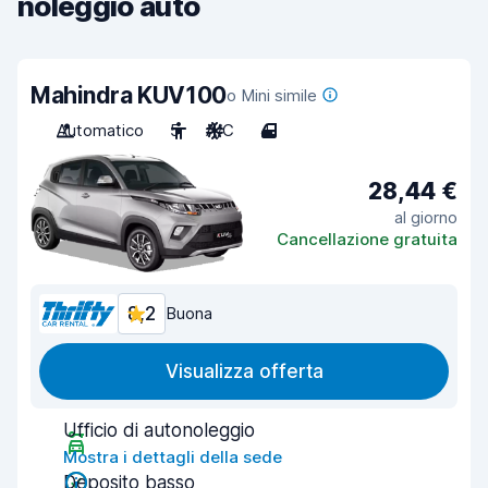
noleggio auto
Mahindra KUV100
o Mini simile
Automatico
5
A/C
4
28,44 €
al giorno
Cancellazione gratuita
8,2
Buona
Visualizza offerta
Ufficio di autonoleggio
Mostra i dettagli della sede
Deposito basso