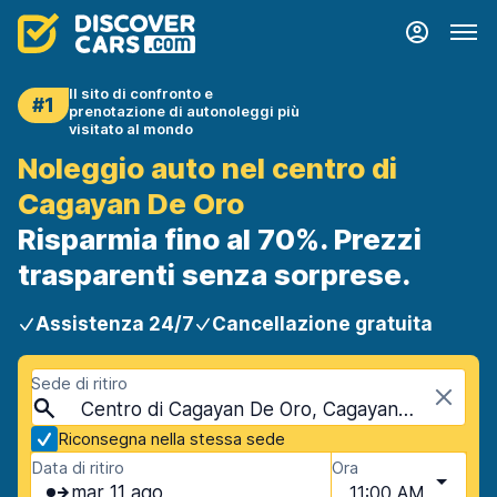
Il sito di confronto e
#1
prenotazione di autonoleggi più
visitato al mondo
Noleggio auto nel centro di
Cagayan De Oro
Risparmia fino al 70%. Prezzi
trasparenti senza sorprese.
Assistenza 24/7
Cancellazione gratuita
Sede di ritiro
Centro di Cagayan De Oro, Cagayan De Oro, Filippine
Riconsegna nella stessa sede
Data di ritiro
Ora
mar 11 ago
11:00 AM