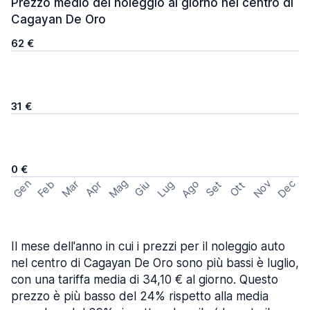
Prezzo medio del noleggio al giorno nel centro di
Cagayan De Oro
62 €
31 €
0 €
Mag
Gen
Ago
Nov
Dec
Feb
Mar
Lug
Apr
Set
Giu
Ott
Il mese dell'anno in cui i prezzi per il noleggio auto
nel centro di Cagayan De Oro sono più bassi è luglio,
con una tariffa media di 34,10 € al giorno. Questo
prezzo è più basso del 24% rispetto alla media