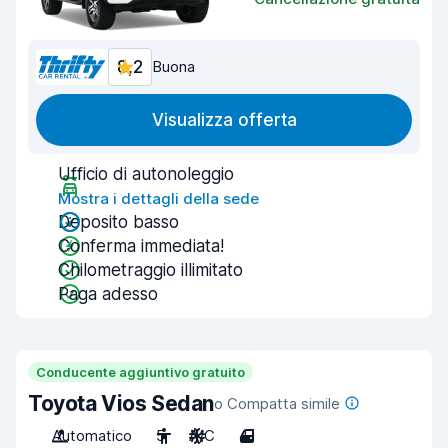
8,2
Buona
Visualizza offerta
Ufficio di autonoleggio
Mostra i dettagli della sede
Deposito basso
Conferma immediata!
Chilometraggio illimitato
Paga adesso
Conducente aggiuntivo gratuito
Toyota Vios Sedan
o Compatta simile
Automatico
5
A/C
4