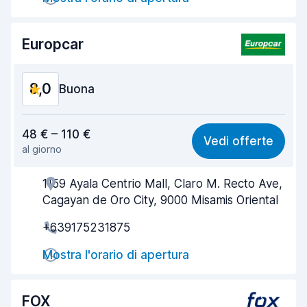
Pulizia del veicolo
8,1
Condizioni dell'auto
8,3
Europcar
8,0
Buona
Rapporto qualità-prezzo
7,6
48 € – 110 €
Vedi offerte
al giorno
Facile da trovare
8,2
1159 Ayala Centrio Mall, Claro M. Recto Ave,
Gentilezza degli agenti
8,0
Cagayan de Oro City, 9000 Misamis Oriental
Rapidità del ritiro
8,0
+639175231875
Rapidità della riconsegna
8,2
Mostra l'orario di apertura
Pulizia del veicolo
8,2
FOX
Condizioni dell'auto
7,8