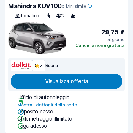
Mahindra KUV100
o Mini simile
Automatico
5
A/C
4
29,75 €
al giorno
Cancellazione gratuita
8,2
Buona
Visualizza offerta
Ufficio di autonoleggio
Mostra i dettagli della sede
Deposito basso
Chilometraggio illimitato
Paga adesso