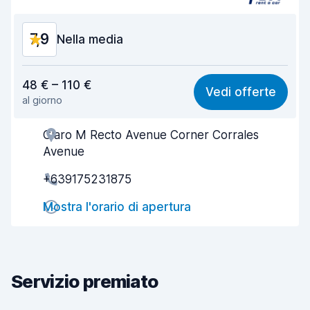
7,9
Nella media
Rapporto qualità-prezzo
7,7
48 € – 110 €
Vedi offerte
al giorno
Facile da trovare
8,2
Claro M Recto Avenue Corner Corrales
Gentilezza degli agenti
7,7
Avenue
Rapidità del ritiro
8,0
+639175231875
Rapidità della riconsegna
8,2
Mostra l'orario di apertura
Pulizia del veicolo
7,8
Condizioni dell'auto
7,8
Servizio premiato