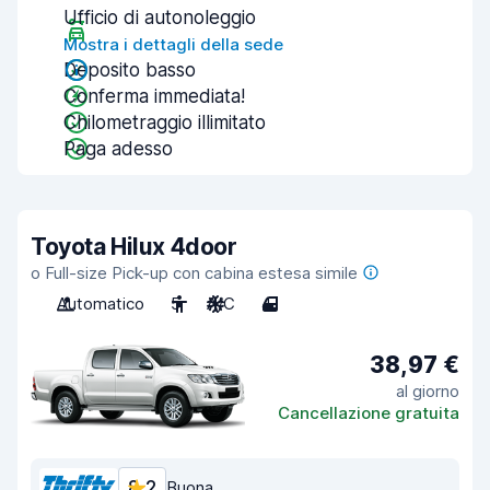
Ufficio di autonoleggio
Mostra i dettagli della sede
Deposito basso
Conferma immediata!
Chilometraggio illimitato
Paga adesso
Toyota Hilux 4door
o Full-size Pick-up con cabina estesa simile
Automatico
5
A/C
4
38,97 €
al giorno
Cancellazione gratuita
8,2
Buona