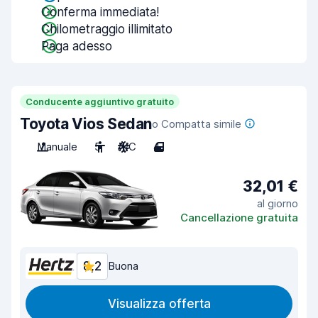
Conferma immediata!
Chilometraggio illimitato
Paga adesso
Conducente aggiuntivo gratuito
Toyota Vios Sedan
o Compatta simile
Manuale
5
A/C
4
32,01 €
al giorno
Cancellazione gratuita
8,2
Buona
Visualizza offerta