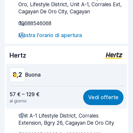
Oro, Lifestyle District, Unit A-1, Corrales Ext,
Rapidità del ritiro
8,0
Cagayan De Oro City, Cagayan
09688546068
Rapidità della riconsegna
8,2
Mostra l'orario di apertura
Pulizia del veicolo
8,3
Condizioni dell'auto
8,4
Hertz
8,2
Buona
Rapporto qualità-prezzo
8,1
57 € – 129 €
Vedi offerte
al giorno
Facile da trovare
8,2
Unit A-1 Lifestyle District, Corrales
Gentilezza degli agenti
8,2
Extension, Bgry 26, Cagayan De Oro City
Rapidità del ritiro
8,0