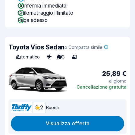
Conferma immediata!
Chilometraggio illimitato
Paga adesso
Toyota Vios Sedan
o Compatta simile
Automatico
5
A/C
4
25,89 €
al giorno
Cancellazione gratuita
8,2
Buona
Visualizza offerta