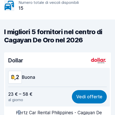
Numero totale di veicoli disponibili
15
I migliori 5 fornitori nel centro di
Cagayan De Oro nel 2026
Dollar
8,2
Buona
Rapporto qualità-prezzo
8,2
23 € – 58 €
Vedi offerte
al giorno
Facile da trovare
8,2
Hertz Car Rental Philippines - Cagayan De
Gentilezza degli agenti
8,4