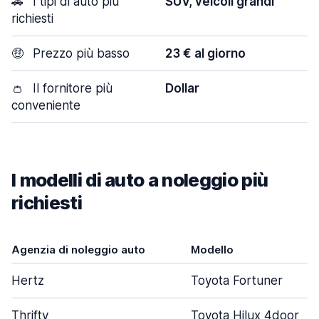
🚗
I tipi di auto più
SUV, veicoli grandi
richiesti
🤑
Prezzo più basso
23 € al giorno
👛
Il fornitore più
Dollar
conveniente
I modelli di auto a noleggio più
richiesti
Agenzia di noleggio auto
Modello
Hertz
Toyota Fortuner
Thrifty
Toyota Hilux 4door