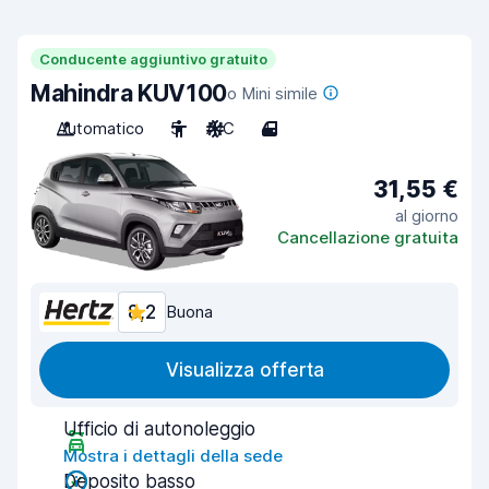
Conducente aggiuntivo gratuito
Mahindra KUV100
o Mini simile
Automatico
5
A/C
4
31,55 €
al giorno
Cancellazione gratuita
8,2
Buona
Visualizza offerta
Ufficio di autonoleggio
Mostra i dettagli della sede
Deposito basso