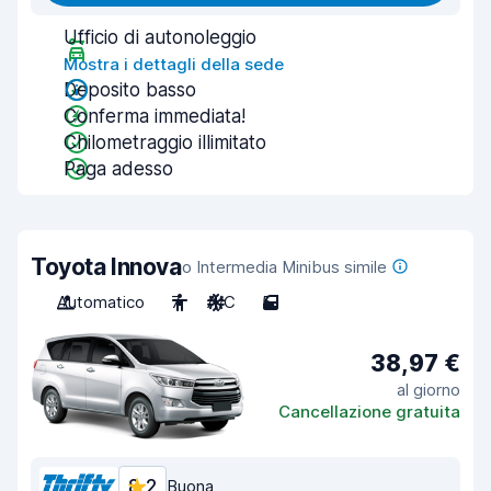
Ufficio di autonoleggio
Mostra i dettagli della sede
Deposito basso
Conferma immediata!
Chilometraggio illimitato
Paga adesso
Toyota Innova
o Intermedia Minibus simile
Automatico
7
A/C
5
38,97 €
al giorno
Cancellazione gratuita
8,2
Buona