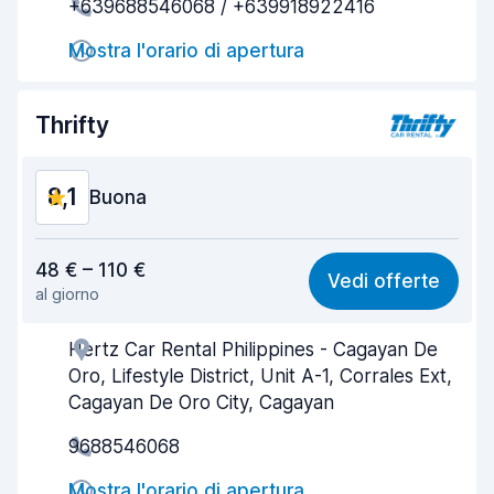
+639688546068 / +639918922416
Rapidità della riconsegna
8,2
Mostra l'orario di apertura
Pulizia del veicolo
8,2
Thrifty
Condizioni dell'auto
8,4
8,1
Buona
Rapporto qualità-prezzo
8,0
48 € – 110 €
Vedi offerte
al giorno
Facile da trovare
8,2
Hertz Car Rental Philippines - Cagayan De
Gentilezza degli agenti
8,1
Oro, Lifestyle District, Unit A-1, Corrales Ext,
Rapidità del ritiro
8,0
Cagayan De Oro City, Cagayan
9688546068
Rapidità della riconsegna
8,2
Mostra l'orario di apertura