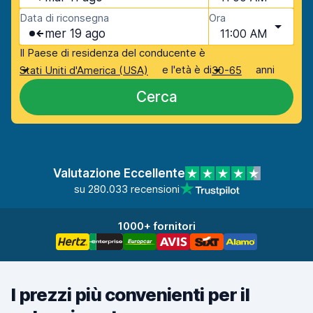
Data di riconsegna
Ora
mer 19 ago
11:00 AM
Il Paese di residenza del conducente è
e l'età è di
anni
Stati Uniti d'America (USA)
30-65
Cerca
Valutazione Eccellente
su 280.033 recensioni
1000+ fornitori
I prezzi più convenienti per il