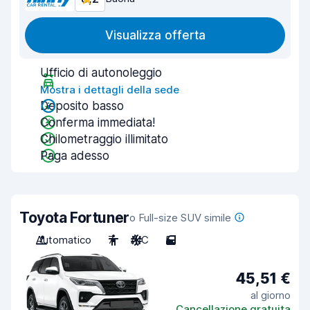
Visualizza offerta
Ufficio di autonoleggio
Mostra i dettagli della sede
Deposito basso
Conferma immediata!
Chilometraggio illimitato
Paga adesso
Toyota Fortuner
o Full-size SUV simile
Automatico
7
A/C
5
45,51 €
al giorno
Cancellazione gratuita