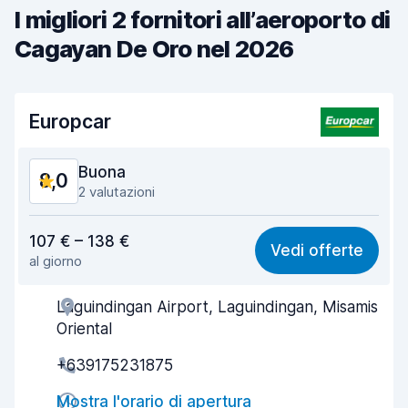
I migliori 2 fornitori all’aeroporto di
Cagayan De Oro nel 2026
Europcar
Buona
8,0
2 valutazioni
Rapporto qualità-prezzo
7,7
107 € – 138 €
Vedi offerte
al giorno
Facile da trovare
8,2
Laguindingan Airport, Laguindingan, Misamis
Gentilezza degli agenti
8,1
Oriental
Rapidità del ritiro
8,0
+639175231875
Rapidità della riconsegna
8,2
Mostra l'orario di apertura