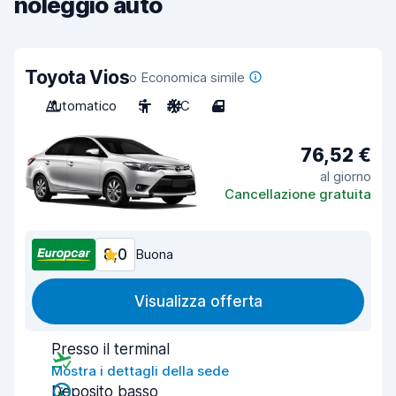
noleggio auto
Toyota Vios
o Economica simile
Automatico
5
A/C
4
76,52 €
al giorno
Cancellazione gratuita
8,0
Buona
Visualizza offerta
Presso il terminal
Mostra i dettagli della sede
Deposito basso