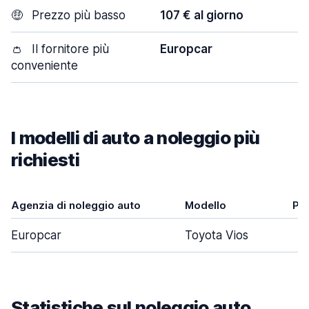
🤑
Prezzo più basso
107 € al giorno
👛
Il fornitore più
Europcar
conveniente
I modelli di auto a noleggio più
richiesti
Agenzia di noleggio auto
Modello
Po
Europcar
Toyota Vios
Statistiche sul noleggio auto