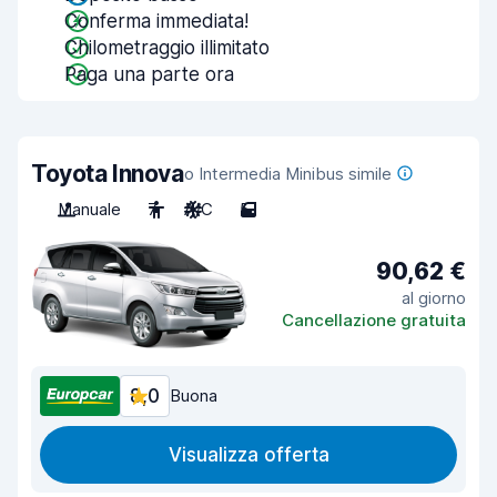
Conferma immediata!
Chilometraggio illimitato
Paga una parte ora
Toyota Innova
o Intermedia Minibus simile
Manuale
7
A/C
5
90,62 €
al giorno
Cancellazione gratuita
8,0
Buona
Visualizza offerta