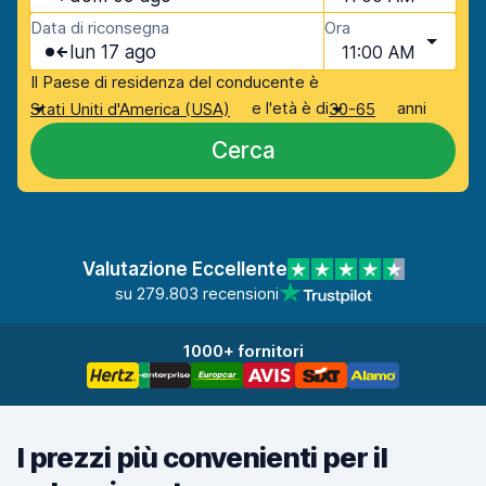
Data di riconsegna
Ora
lun 17 ago
11:00 AM
Il Paese di residenza del conducente è
e l'età è di
anni
Stati Uniti d'America (USA)
30-65
Cerca
Valutazione Eccellente
su 279.803 recensioni
1000+ fornitori
I prezzi più convenienti per il