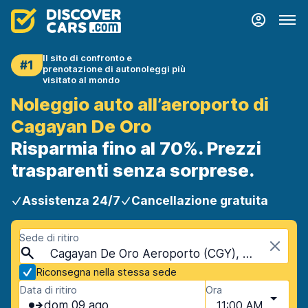
Il sito di confronto e
#1
prenotazione di autonoleggi più
visitato al mondo
Noleggio auto all’aeroporto di
Cagayan De Oro
Risparmia fino al 70%. Prezzi
trasparenti senza sorprese.
Assistenza 24/7
Cancellazione gratuita
Sede di ritiro
Cagayan De Oro Aeroporto (CGY), Cagayan De Oro, Filippine
Riconsegna nella stessa sede
Data di ritiro
Ora
dom 09 ago
11:00 AM