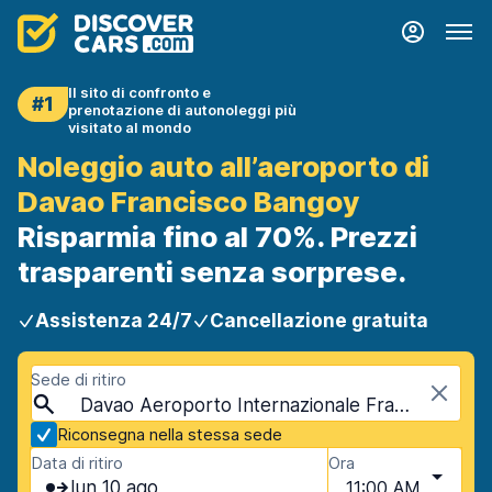
Il sito di confronto e
#1
prenotazione di autonoleggi più
visitato al mondo
Noleggio auto all’aeroporto di
Davao Francisco Bangoy
Risparmia fino al 70%. Prezzi
trasparenti senza sorprese.
Assistenza 24/7
Cancellazione gratuita
Sede di ritiro
Davao Aeroporto Internazionale Francisco Bangoy (DVO), Davao, Filippine
Riconsegna nella stessa sede
Data di ritiro
Ora
lun 10 ago
11:00 AM