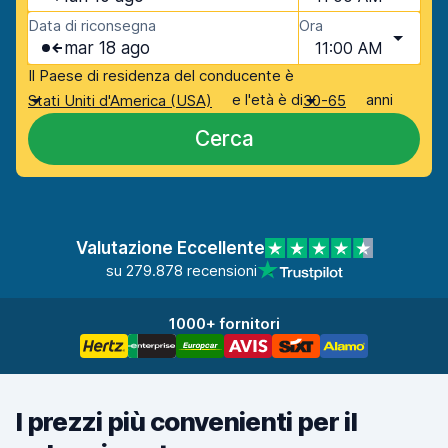
Data di riconsegna
Ora
mar 18 ago
11:00 AM
Il Paese di residenza del conducente è
e l'età è di
anni
Stati Uniti d'America (USA)
30-65
Cerca
Valutazione Eccellente
su 279.878 recensioni
1000+ fornitori
I prezzi più convenienti per il