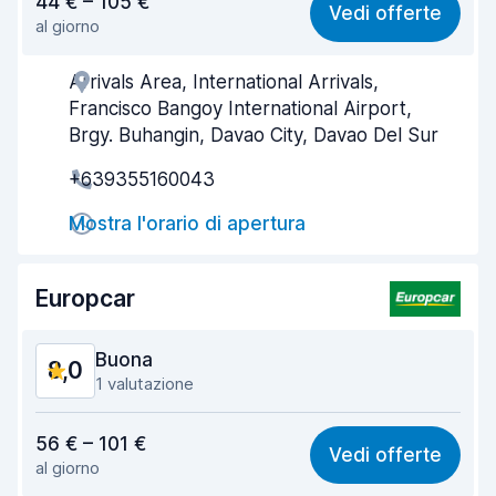
44 € – 105 €
Vedi offerte
al giorno
Facile da trovare
8,2
Arrivals Area, International Arrivals,
Gentilezza degli agenti
8,1
Francisco Bangoy International Airport,
Rapidità del ritiro
8,0
Brgy. Buhangin, Davao City, Davao Del Sur
+639355160043
Rapidità della riconsegna
8,2
Mostra l'orario di apertura
Pulizia del veicolo
8,2
Condizioni dell'auto
8,3
Europcar
Buona
8,0
1 valutazione
Rapporto qualità-prezzo
7,7
56 € – 101 €
Vedi offerte
al giorno
Facile da trovare
8,2