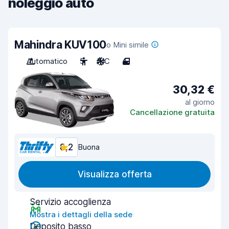
noleggio auto
Mahindra KUV100
o Mini simile
Automatico
5
A/C
4
30,32 €
al giorno
Cancellazione gratuita
8,2
Buona
Visualizza offerta
Servizio accoglienza
Mostra i dettagli della sede
Deposito basso