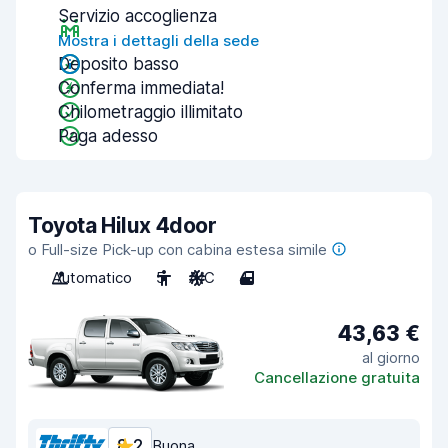
Servizio accoglienza
Mostra i dettagli della sede
Deposito basso
Conferma immediata!
Chilometraggio illimitato
Paga adesso
Toyota Hilux 4door
o Full-size Pick-up con cabina estesa simile
Automatico
5
A/C
4
43,63 €
al giorno
Cancellazione gratuita
8,2
Buona