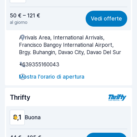
Rapporto qualità-prezzo
8,1
50 € – 121 €
Vedi offerte
al giorno
Facile da trovare
8,2
Arrivals Area, International Arrivals,
Gentilezza degli agenti
8,2
Francisco Bangoy International Airport,
Rapidità del ritiro
8,0
Brgy. Buhangin, Davao City, Davao Del Sur
+639355160043
Rapidità della riconsegna
8,2
Mostra l'orario di apertura
Pulizia del veicolo
8,2
Condizioni dell'auto
8,4
Thrifty
8,1
Buona
Rapporto qualità-prezzo
8,1