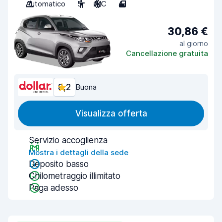
Automatico
5
A/C
4
30,86 €
al giorno
Cancellazione gratuita
8,2
Buona
Visualizza offerta
Servizio accoglienza
Mostra i dettagli della sede
Deposito basso
Chilometraggio illimitato
Paga adesso