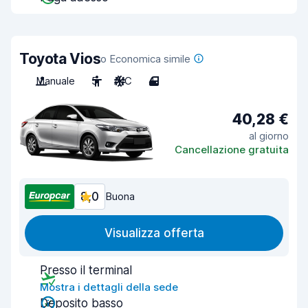
Toyota Vios
o Economica simile
Manuale
5
A/C
4
40,28 €
al giorno
Cancellazione gratuita
8,0
Buona
Visualizza offerta
Presso il terminal
Mostra i dettagli della sede
Deposito basso