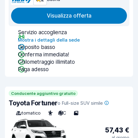
Visualizza offerta
Servizio accoglienza
Mostra i dettagli della sede
Deposito basso
Conferma immediata!
Chilometraggio illimitato
Paga adesso
Conducente aggiuntivo gratuito
Toyota Fortuner
o Full-size SUV simile
Automatico
7
A/C
5
57,43 €
al giorno