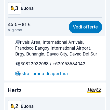
8,3
Buona
Rapporto qualità-prezzo
8,2
45 € – 81 €
Vedi offerte
al giorno
Facile da trovare
8,2
Arrivals Area, International Arrivals,
Gentilezza degli agenti
8,4
Francisco Bangoy International Airport,
Rapidità del ritiro
8,0
Brgy. Buhangin, Davao City, Davao Del Sur
+630822932068 / +639153534043
Rapidità della riconsegna
8,2
Mostra l'orario di apertura
Pulizia del veicolo
8,3
Condizioni dell'auto
8,5
Hertz
8,2
Buona