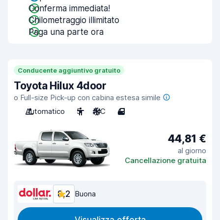
Conferma immediata!
Chilometraggio illimitato
Paga una parte ora
Conducente aggiuntivo gratuito
Toyota Hilux 4door
o Full-size Pick-up con cabina estesa simile
Automatico
5
A/C
4
44,81 €
al giorno
Cancellazione gratuita
8,2
Buona