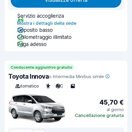
Visualizza offerta
Servizio accoglienza
Mostra i dettagli della sede
Deposito basso
Chilometraggio illimitato
Paga adesso
Conducente aggiuntivo gratuito
Toyota Innova
o Intermedia Minibus simile
Automatico
7
A/C
5
45,70 €
al giorno
Cancellazione gratuita