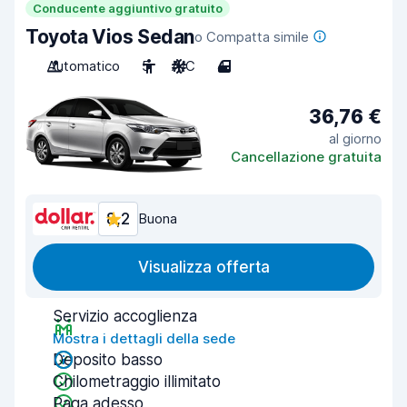
Conducente aggiuntivo gratuito
Toyota Vios Sedan
o Compatta simile
Automatico
5
A/C
4
36,76 €
al giorno
Cancellazione gratuita
8,2
Buona
Visualizza offerta
Servizio accoglienza
Mostra i dettagli della sede
Deposito basso
Chilometraggio illimitato
Paga adesso