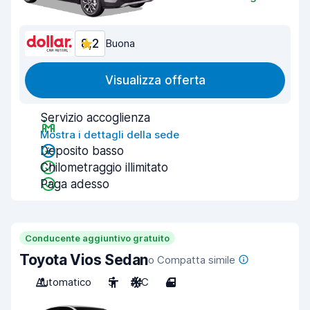
8,2
Buona
Visualizza offerta
Servizio accoglienza
Mostra i dettagli della sede
Deposito basso
Chilometraggio illimitato
Paga adesso
Conducente aggiuntivo gratuito
Toyota Vios Sedan
o Compatta simile
Automatico
5
A/C
4