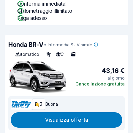
Conferma immediata!
Chilometraggio illimitato
Paga adesso
Honda BR-V
o Intermedia SUV simile
Automatico
7
A/C
5
43,16 €
al giorno
Cancellazione gratuita
8,2
Buona
Visualizza offerta