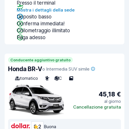
Presso il terminal
Mostra i dettagli della sede
Deposito basso
Conferma immediata!
Chilometraggio illimitato
Paga adesso
Conducente aggiuntivo gratuito
Honda BR-V
o Intermedia SUV simile
Automatico
7
A/C
5
45,18 €
al giorno
Cancellazione gratuita
8,2
Buona