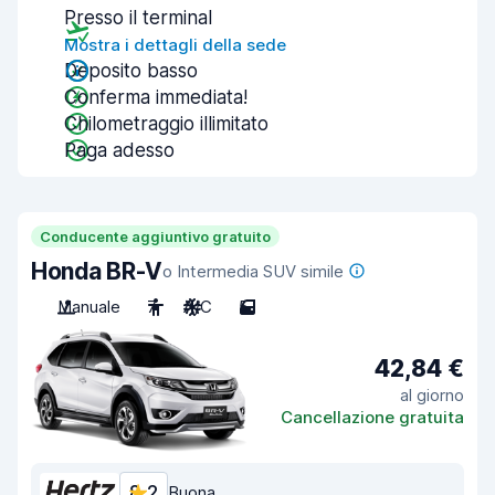
Presso il terminal
Mostra i dettagli della sede
Deposito basso
Conferma immediata!
Chilometraggio illimitato
Paga adesso
Conducente aggiuntivo gratuito
Honda BR-V
o Intermedia SUV simile
Manuale
7
A/C
5
42,84 €
al giorno
Cancellazione gratuita
8,2
Buona