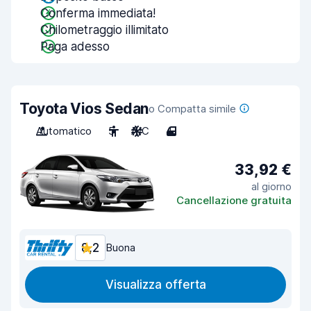
Conferma immediata!
Chilometraggio illimitato
Paga adesso
Toyota Vios Sedan
o Compatta simile
Automatico
5
A/C
4
33,92 €
al giorno
Cancellazione gratuita
8,2
Buona
Visualizza offerta