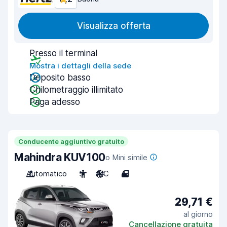
Visualizza offerta
Presso il terminal
Mostra i dettagli della sede
Deposito basso
Chilometraggio illimitato
Paga adesso
Conducente aggiuntivo gratuito
Mahindra KUV100
o Mini simile
Automatico
5
A/C
4
29,71 €
al giorno
Cancellazione gratuita