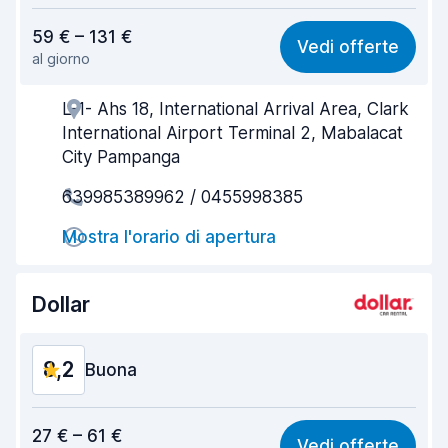
Rapporto qualità-prezzo
8,1
59 € – 131 €
Vedi offerte
al giorno
Facile da trovare
8,2
L-1- Ahs 18, International Arrival Area, Clark
Gentilezza degli agenti
8,2
International Airport Terminal 2, Mabalacat
Rapidità del ritiro
8,0
City Pampanga
639985389962 / 0455998385
Rapidità della riconsegna
8,2
Mostra l'orario di apertura
Pulizia del veicolo
8,2
Condizioni dell'auto
8,4
Dollar
8,2
Buona
Rapporto qualità-prezzo
8,2
27 € – 61 €
Vedi offerte