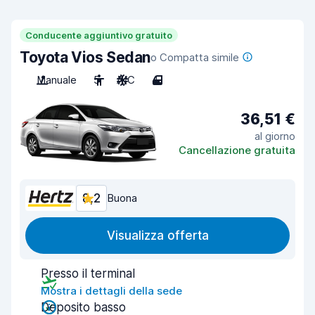
Conducente aggiuntivo gratuito
Toyota Vios Sedan
o Compatta simile
Manuale
5
A/C
4
36,51 €
al giorno
Cancellazione gratuita
8,2
Buona
Visualizza offerta
Presso il terminal
Mostra i dettagli della sede
Deposito basso