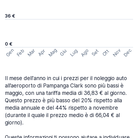
36 €
0 €
Mag
Gen
Ago
Nov
Dec
Feb
Mar
Lug
Apr
Set
Giu
Ott
Il mese dell'anno in cui i prezzi per il noleggio auto
all’aeroporto di Pampanga Clark sono più bassi è
maggio, con una tariffa media di 36,83 € al giorno.
Questo prezzo è più basso del 20% rispetto alla
media annuale e del 44% rispetto a novembre
(durante il quale il prezzo medio è di 66,04 € al
giorno).
Queste informazioni ti possono aiutare a individuare