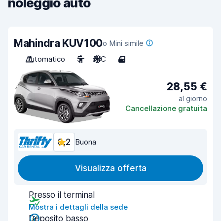
noleggio auto
Mahindra KUV100
o Mini simile
Automatico
5
A/C
4
28,55 €
al giorno
Cancellazione gratuita
8,2
Buona
Visualizza offerta
Presso il terminal
Mostra i dettagli della sede
Deposito basso