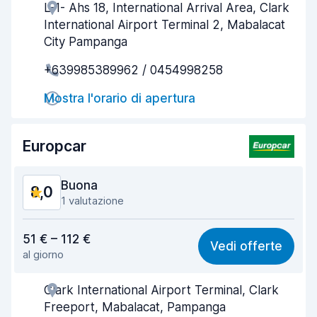
L-1- Ahs 18, International Arrival Area, Clark
Gentilezza degli agenti
8,1
International Airport Terminal 2, Mabalacat
Rapidità del ritiro
8,0
City Pampanga
+639985389962 / 0454998258
Rapidità della riconsegna
8,2
Mostra l'orario di apertura
Pulizia del veicolo
8,1
Condizioni dell'auto
8,2
Europcar
Buona
8,0
1 valutazione
Rapporto qualità-prezzo
7,6
51 € – 112 €
Vedi offerte
al giorno
Facile da trovare
8,2
Clark International Airport Terminal, Clark
Gentilezza degli agenti
8,0
Freeport, Mabalacat, Pampanga