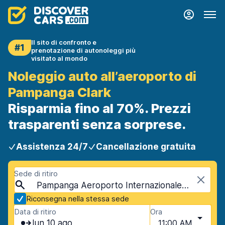
Il sito di confronto e
#1
prenotazione di autonoleggi più
visitato al mondo
Noleggio auto all’aeroporto di
Pampanga Clark
Risparmia fino al 70%. Prezzi
trasparenti senza sorprese.
Assistenza 24/7
Cancellazione gratuita
Sede di ritiro
Pampanga Aeroporto Internazionale Clark (CRK), Pampanga, Filippine
Riconsegna nella stessa sede
Data di ritiro
Ora
lun 10 ago
11:00 AM