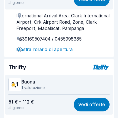
al giorno
Facile da trovare
8,2
International Arrival Area, Clark International
Gentilezza degli agenti
8,4
Airport, Crk Airport Road, Zone, Clark
Rapidità del ritiro
8,0
Freeport, Mabalacat, Pampanga
+639169507404 / 0455998385
Rapidità della riconsegna
8,2
Mostra l'orario di apertura
Pulizia del veicolo
8,3
Condizioni dell'auto
8,4
Thrifty
Buona
8,1
1 valutazione
Rapporto qualità-prezzo
8,0
51 € – 112 €
Vedi offerte
al giorno
Facile da trovare
8,2