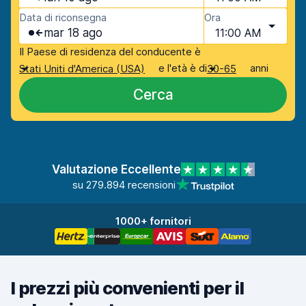
Data di riconsegna
Ora
mar 18 ago
11:00 AM
Il Paese di residenza del conducente è
e l'età è di
anni
Stati Uniti d'America (USA)
30-65
Cerca
Valutazione Eccellente
su 279.894 recensioni
1000+ fornitori
I prezzi più convenienti per il