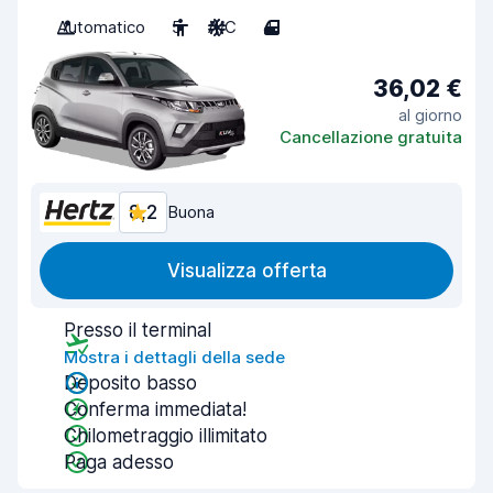
Automatico
5
A/C
4
36,02 €
al giorno
Cancellazione gratuita
8,2
Buona
Visualizza offerta
Presso il terminal
Mostra i dettagli della sede
Deposito basso
Conferma immediata!
Chilometraggio illimitato
Paga adesso