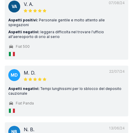
07/08/24
V. A.
VA
Aspetti positivi:
Personale gentile e molto attento alle
spiegazioni
Aspetti negativi:
leggera difficolta nel trovare l'ufficio
all'aereoporto di orio al serio
Fiat 500
22/07/24
M. D.
MD
Aspetti negativi:
Tempi lunghissimi per lo sblocco del deposito
cauzionale
Fiat Panda
13/06/24
N. B.
NB