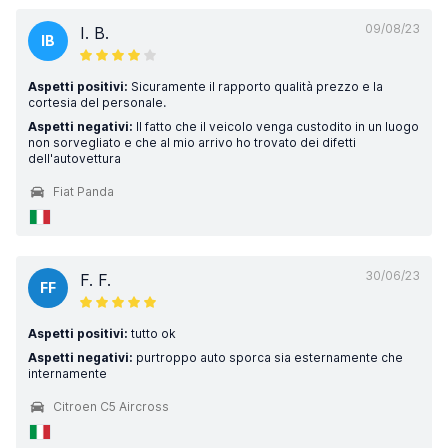
09/08/23
I. B.
IB
Aspetti positivi:
Sicuramente il rapporto qualità prezzo e la
cortesia del personale.
Aspetti negativi:
Il fatto che il veicolo venga custodito in un luogo
non sorvegliato e che al mio arrivo ho trovato dei difetti
dell'autovettura
Fiat Panda
30/06/23
F. F.
FF
Aspetti positivi:
tutto ok
Aspetti negativi:
purtroppo auto sporca sia esternamente che
internamente
Citroen C5 Aircross