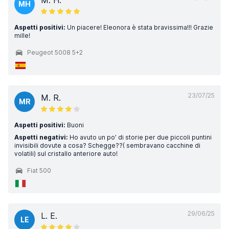
M. H.
MH
Aspetti positivi:
Un piacere! Eleonora è stata bravissima!!! Grazie
mille!
Peugeot 5008 5+2
23/07/25
M. R.
MR
Aspetti positivi:
Buoni
Aspetti negativi:
Ho avuto un po' di storie per due piccoli puntini
invisibili dovute a cosa? Schegge??( sembravano cacchine di
volatili) sul cristallo anteriore auto!
Fiat 500
29/06/25
L. E.
LE