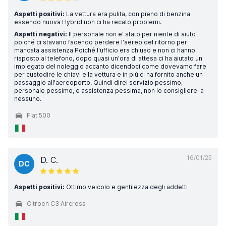
Aspetti positivi:
La vettura era pulita, con pieno di benzina
essendo nuova Hybrid non ci ha recato problemi.
Aspetti negativi:
Il personale non e' stato per niente di aiuto
poiché ci stavano facendo perdere l'aereo del ritorno per
mancata assistenza Poiché l'ufficio era chiuso e non ci hanno
risposto al telefono, dopo quasi un'ora di attesa ci ha aiutato un
impiegato del noleggio accanto dicendoci come dovevamo fare
per custodire le chiavi e la vettura e in più ci ha fornito anche un
passaggio all'aereoporto. Quindi direi servizio pessimo,
personale pessimo, e assistenza pessima, non lo consiglierei a
nessuno.
Fiat 500
16/01/25
D. C.
DC
Aspetti positivi:
Ottimo veicolo e gentilezza degli addetti
Citroen C3 Aircross