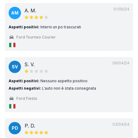
01/05/24
A. M.
AM
Aspetti positivi:
Interni un po trascurati
Ford Tourneo Courier
09/04/24
S. V.
SV
Aspetti positivi:
Nessuno aspetto positivo
Aspetti negativi:
L’auto non è stata consegnata
Ford Fiesta
03/04/24
P. D.
PD