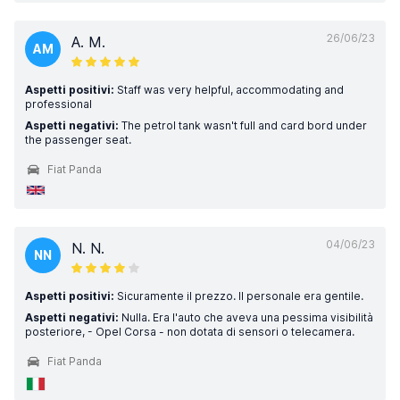
26/06/23
A. M.
AM
Aspetti positivi:
Staff was very helpful, accommodating and
professional
Aspetti negativi:
The petrol tank wasn't full and card bord under
the passenger seat.
Fiat Panda
04/06/23
N. N.
NN
Aspetti positivi:
Sicuramente il prezzo. Il personale era gentile.
Aspetti negativi:
Nulla. Era l'auto che aveva una pessima visibilità
posteriore, - Opel Corsa - non dotata di sensori o telecamera.
Fiat Panda