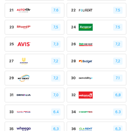
21
7.6
22
7.5
23
7,5
24
7.5
25
7,3
26
7,2
27
7,2
28
7,2
29
7,2
30
7.1
31
7,0
32
6,8
33
6.4
34
6.3
35
6,3
36
6,3