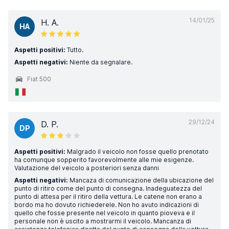
14/01/25
H. A.
HA
Aspetti positivi:
Tutto.
Aspetti negativi:
Niente da segnalare.
Fiat 500
29/12/24
D. P.
DP
Aspetti positivi:
Malgrado il veicolo non fosse quello prenotato
ha comunque sopperito favorevolmente alle mie esigenze.
Valutazione del veicolo a posteriori senza danni
Aspetti negativi:
Mancaza di comunicazione della ubicazione del
punto di ritiro come del punto di consegna. Inadeguatezza del
punto di attesa per il ritiro della vettura. Le catene non erano a
bordo ma ho dovuto richiederele. Non ho avuto indicazioni di
quello che fosse presente nel veicolo in quanto pioveva e il
personale non è uscito a mostrarmi il veicolo. Mancanza di