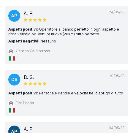
24/05/23
A. P.
AP
Aspetti positivi:
Operatore al banco perfetto in ogni aspetto e
ritiro veicolo ok. Vettura nuova (20km) tutto perfetto.
Aspetti negativi:
Nessuno
Citroen C5 Aircross
19/05/23
D. S.
DS
Aspetti positivi:
Personale gentile e velocità nel disbrigo di tutto
Fiat Panda
04/05/23
A. P.
AP