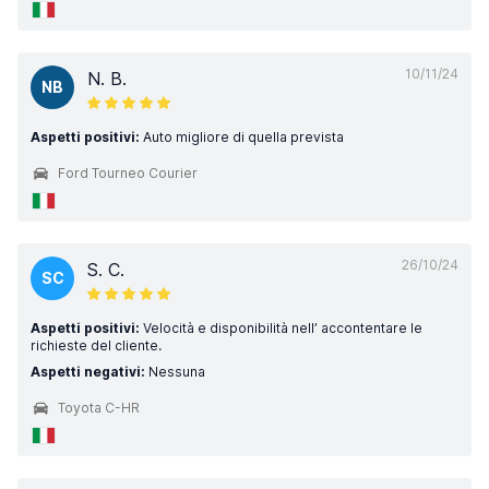
10/11/24
N. B.
NB
Aspetti positivi:
Auto migliore di quella prevista
Ford Tourneo Courier
26/10/24
S. C.
SC
Aspetti positivi:
Velocità e disponibilità nell’ accontentare le
richieste del cliente.
Aspetti negativi:
Nessuna
Toyota C-HR