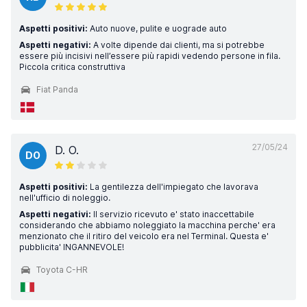
Aspetti positivi:
Auto nuove, pulite e uograde auto
Aspetti negativi:
A volte dipende dai clienti, ma si potrebbe
essere più incisivi nell’essere più rapidi vedendo persone in fila.
Piccola critica construttiva
Fiat Panda
27/05/24
D. O.
DO
Aspetti positivi:
La gentilezza dell'impiegato che lavorava
nell'ufficio di noleggio.
Aspetti negativi:
Il servizio ricevuto e' stato inaccettabile
considerando che abbiamo noleggiato la macchina perche' era
menzionato che il ritiro del veicolo era nel Terminal. Questa e'
pubblicita' INGANNEVOLE!
Toyota C-HR