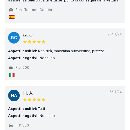
assistenza telefonica diretta del punto di consegna della vettura
Ford Tourneo Courier
25/11/24
G. C.
GC
Aspetti positivi:
Rapidità, macchina nuovissima, prezzo
Aspetti negativi:
Nessuno
Fiat 600
15/11/24
H. A.
HA
Aspetti positivi:
Tutti
Aspetti negativi:
Nessuno
Fiat 500