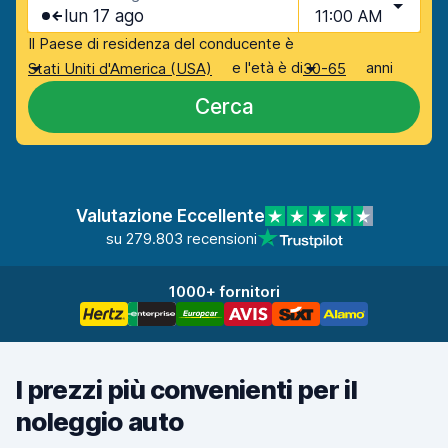
lun 17 ago
11:00 AM
Il Paese di residenza del conducente è
e l'età è di
anni
Stati Uniti d'America (USA)
30-65
Cerca
Valutazione Eccellente
su 279.803 recensioni
1000+ fornitori
I prezzi più convenienti per il
noleggio auto