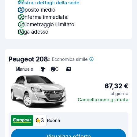
Mostra i dettagli della sede
Deposito medio
Conferma immediata!
Chilometraggio illimitato
Paga adesso
Peugeot 208
o Economica simile
Manuale
5
A/C
5
67,32 €
al giorno
Cancellazione gratuita
8,3
Buona
Visualizza offerta