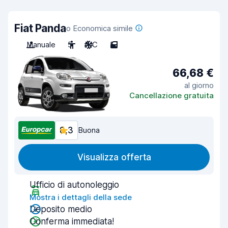
Fiat Panda
o Economica simile
Manuale
5
A/C
5
66,68 €
al giorno
Cancellazione gratuita
8,3
Buona
Visualizza offerta
Ufficio di autonoleggio
Mostra i dettagli della sede
Deposito medio
Conferma immediata!