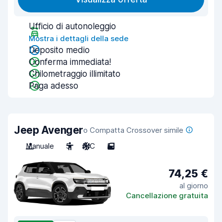
Ufficio di autonoleggio
Mostra i dettagli della sede
Deposito medio
Conferma immediata!
Chilometraggio illimitato
Paga adesso
Jeep Avenger
o Compatta Crossover simile
Manuale
5
A/C
5
74,25 €
al giorno
Cancellazione gratuita