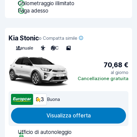
Chilometraggio illimitato
Paga adesso
Kia Stonic
o Compatta simile
Manuale
5
A/C
5
70,68 €
al giorno
Cancellazione gratuita
8,3
Buona
Visualizza offerta
Ufficio di autonoleggio