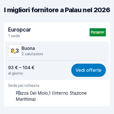
I migliori fornitore a Palau nel 2026
Europcar
1 sede
Buona
8,3
2 valutazioni
Rapporto qualità-prezzo
8,0
93 € – 104 €
Vedi offerte
al giorno
Facile da trovare
8,2
Sede più richiesta
Gentilezza degli agenti
8,7
Piazza Del Molo,1 (Interno Stazione
Rapidità del ritiro
8,0
Marittima)
Rapidità della riconsegna
8,2