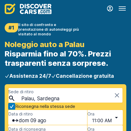
Il sito di confronto e
#1
prenotazione di autonoleggi più
visitato al mondo
Noleggio auto a Palau
Risparmia fino al 70%. Prezzi
trasparenti senza sorprese.
Assistenza 24/7
Cancellazione gratuita
Sede di ritiro
Palau, Sardegna
Riconsegna nella stessa sede
Data di ritiro
Ora
dom 09 ago
11:00 AM
Data di riconsegna
Ora