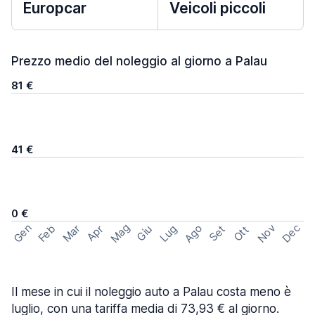
Europcar
Veicoli piccoli
Prezzo medio del noleggio al giorno a Palau
81 €
41 €
0 €
Mag
Gen
Ago
Nov
Dec
Feb
Mar
Lug
Apr
Set
Giu
Ott
Il mese in cui il noleggio auto a Palau costa meno è
luglio, con una tariffa media di 73,93 € al giorno.