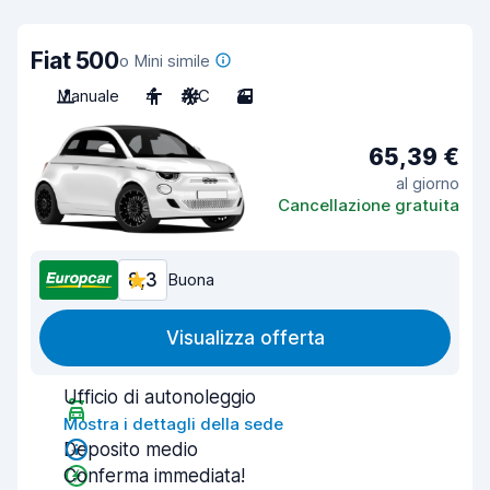
Fiat 500
o Mini simile
Manuale
4
A/C
3
65,39 €
al giorno
Cancellazione gratuita
8,3
Buona
Visualizza offerta
Ufficio di autonoleggio
Mostra i dettagli della sede
Deposito medio
Conferma immediata!