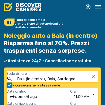
Il sito di confronto e
#1
prenotazione di autonoleggi più
visitato al mondo
Noleggio auto a Baia (in centro)
Risparmia fino al 70%. Prezzi
trasparenti senza sorprese.
Assistenza 24/7
Cancellazione gratuita
Sede di ritiro
Baia (in centro), Baia, Sardegna
Riconsegna nella stessa sede
Data di ritiro
Ora
dom 09 ago
11:00 AM
Data di riconsegna
Ora