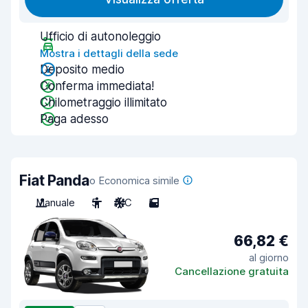
Ufficio di autonoleggio
Mostra i dettagli della sede
Deposito medio
Conferma immediata!
Chilometraggio illimitato
Paga adesso
Fiat Panda
o Economica simile
Manuale
5
A/C
5
66,82 €
al giorno
Cancellazione gratuita