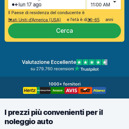
lun 17 ago
11:00 AM
Il Paese di residenza del conducente è
e l'età è di
anni
Stati Uniti d'America (USA)
30-65
Cerca
Valutazione Eccellente
su 279.760 recensioni
1000+ fornitori
I prezzi più convenienti per il
noleggio auto