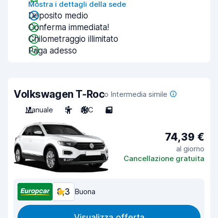
Mostra i dettagli della sede
Deposito medio
Conferma immediata!
Chilometraggio illimitato
Paga adesso
Volkswagen T-Roc
o Intermedia simile
Manuale
5
A/C
5
74,39 €
al giorno
Cancellazione gratuita
8,3
Buona
Visualizza offerta