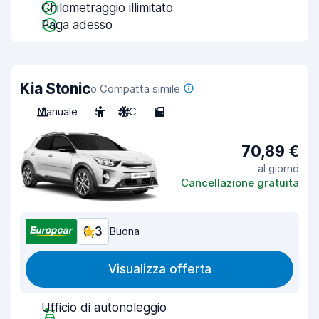
Chilometraggio illimitato
Paga adesso
Kia Stonic
o Compatta simile
Manuale
5
A/C
5
70,89 €
al giorno
Cancellazione gratuita
8,3
Buona
Visualizza offerta
Ufficio di autonoleggio