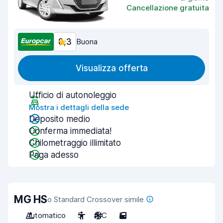
Cancellazione gratuita
8,3
Buona
Visualizza offerta
Ufficio di autonoleggio
Mostra i dettagli della sede
Deposito medio
Conferma immediata!
Chilometraggio illimitato
Paga adesso
MG HS
o Standard Crossover simile
Automatico
5
A/C
5