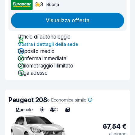
8,3
Buona
Visualizza offerta
Ufficio di autonoleggio
Mostra i dettagli della sede
Deposito medio
Conferma immediata!
Chilometraggio illimitato
Paga adesso
Peugeot 208
o Economica simile
Manuale
5
A/C
5
67,54 €
al giorno