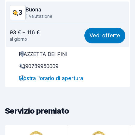
Buona
8,3
1 valutazione
Rapporto qualità-prezzo
8,0
93 € – 116 €
Vedi offerte
al giorno
Facile da trovare
8,2
PIAZZETTA DEI PINI
Gentilezza degli agenti
8,7
+390789950009
Rapidità del ritiro
8,0
Mostra l'orario di apertura
Rapidità della riconsegna
8,2
Pulizia del veicolo
8,3
Condizioni dell'auto
8,6
Servizio premiato