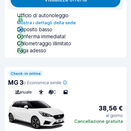
Ufficio di autonoleggio
Mostra i dettagli della sede
Deposito basso
Conferma immediata!
Chilometraggio illimitato
Paga adesso
Check-in online
MG 3
o Economica simile
Manuale
5
A/C
5
38,56 €
al giorno
Cancellazione gratuita