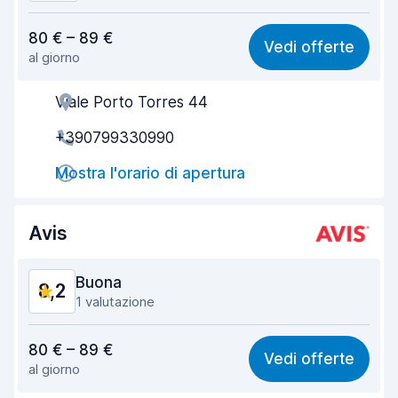
Rapporto qualità-prezzo
8,3
80 € – 89 €
Vedi offerte
al giorno
Facile da trovare
8,2
Viale Porto Torres 44
Gentilezza degli agenti
8,6
+390799330990
Rapidità del ritiro
8,0
Mostra l'orario di apertura
Rapidità della riconsegna
8,2
Pulizia del veicolo
8,4
Avis
Condizioni dell'auto
8,7
Buona
8,2
1 valutazione
Rapporto qualità-prezzo
7,9
80 € – 89 €
Vedi offerte
al giorno
Facile da trovare
8,2