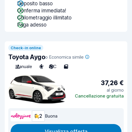
Deposito basso
Conferma immediata!
Chilometraggio illimitato
Paga adesso
Check-in online
Toyota Aygo
o Economica simile
Manuale
4
A/C
5
37,26 €
al giorno
Cancellazione gratuita
8,2
Buona
Visualizza offerta