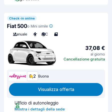
Check-in online
Fiat 500
o Mini simile
Manuale
4
A/C
3
37,08 €
al giorno
Cancellazione gratuita
8,2
Buona
Visualizza offerta
Ufficio di autonoleggio
Mostra i dettagli della sede