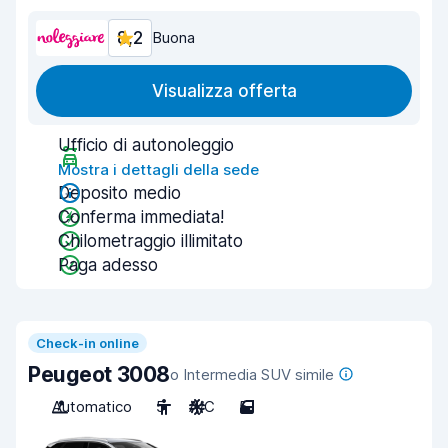
8,2
Buona
Visualizza offerta
Ufficio di autonoleggio
Mostra i dettagli della sede
Deposito medio
Conferma immediata!
Chilometraggio illimitato
Paga adesso
Check-in online
Peugeot 3008
o Intermedia SUV simile
Automatico
5
A/C
5