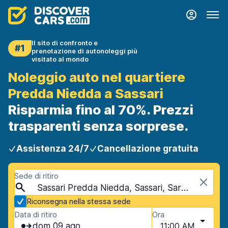
Il sito di confronto e
#1
prenotazione di autonoleggi più
visitato al mondo
Noleggio auto nel quartiere
Predda Niedda a Sassari
Risparmia fino al 70%. Prezzi
trasparenti senza sorprese.
Assistenza 24/7
Cancellazione gratuita
Sede di ritiro
Sassari Predda Niedda, Sassari, Sardegna
Riconsegna nella stessa sede
Data di ritiro
Ora
dom 09 ago
11:00 AM