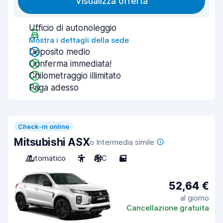
Visualizza offerta
Ufficio di autonoleggio
Mostra i dettagli della sede
Deposito medio
Conferma immediata!
Chilometraggio illimitato
Paga adesso
Check-in online
Mitsubishi ASX
o Intermedia simile
Automatico
5
A/C
5
52,64 €
al giorno
Cancellazione gratuita