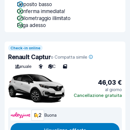
Deposito basso
Conferma immediata!
Chilometraggio illimitato
Paga adesso
Check-in online
Renault Captur
o Compatta simile
Manuale
5
A/C
5
46,03 €
al giorno
Cancellazione gratuita
8,2
Buona