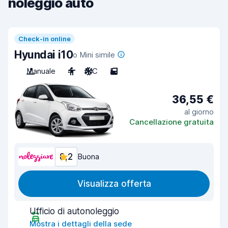
noleggio auto
Check-in online
Hyundai i10
o Mini simile
Manuale
4
A/C
5
36,55 €
al giorno
Cancellazione gratuita
8,2
Buona
Visualizza offerta
Ufficio di autonoleggio
Mostra i dettagli della sede