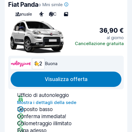
Fiat Panda
o Mini simile
Manuale
4
A/C
5
36,90 €
al giorno
Cancellazione gratuita
8,2
Buona
Visualizza offerta
Ufficio di autonoleggio
Mostra i dettagli della sede
Deposito basso
Conferma immediata!
Chilometraggio illimitato
Paga adesso