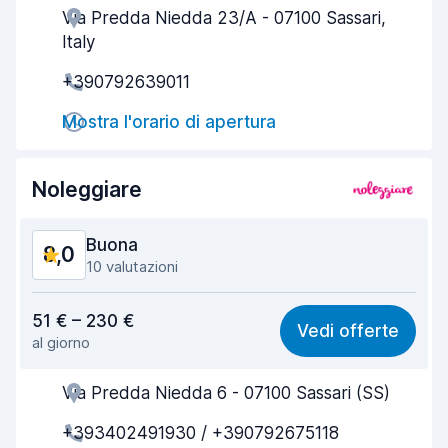
Via Predda Niedda 23/A - 07100 Sassari,
Gentilezza degli agenti
8,1
Italy
Rapidità del ritiro
8,0
+390792639011
Rapidità della riconsegna
8,2
Mostra l'orario di apertura
Pulizia del veicolo
8,4
Noleggiare
Condizioni dell'auto
8,5
Buona
8,0
10 valutazioni
Rapporto qualità-prezzo
6,9
51 € – 230 €
Vedi offerte
al giorno
Facile da trovare
8,6
Via Predda Niedda 6 - 07100 Sassari (SS)
Gentilezza degli agenti
6,9
+393402491930 / +390792675118
Rapidità del ritiro
8,6