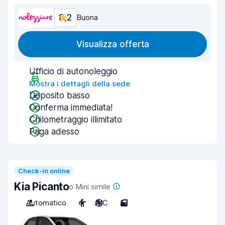
8,2
Buona
Visualizza offerta
Ufficio di autonoleggio
Mostra i dettagli della sede
Deposito basso
Conferma immediata!
Chilometraggio illimitato
Paga adesso
Check-in online
Kia Picanto
o Mini simile
Automatico
4
A/C
5