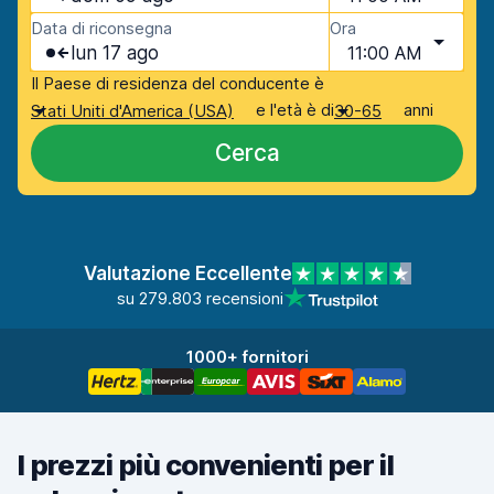
Data di riconsegna
Ora
lun 17 ago
11:00 AM
Il Paese di residenza del conducente è
e l'età è di
anni
Stati Uniti d'America (USA)
30-65
Cerca
Valutazione Eccellente
su 279.803 recensioni
1000+ fornitori
I prezzi più convenienti per il