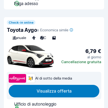
Paga adesso
Check-in online
Toyota Aygo
o Economica simile
Manuale
4
A/C
5
6,79 €
al giorno
Cancellazione gratuita
7,1
Al di sotto della media
Visualizza offerta
Ufficio di autonoleggio