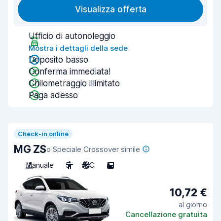
Visualizza offerta
Ufficio di autonoleggio
Mostra i dettagli della sede
Deposito basso
Conferma immediata!
Chilometraggio illimitato
Paga adesso
Check-in online
MG ZS
o Speciale Crossover simile
Manuale
5
A/C
5
10,72 €
al giorno
Cancellazione gratuita