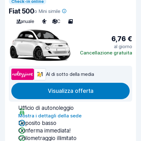
Check-in online
Fiat 500
o Mini simile
Manuale
4
A/C
3
6,76 €
al giorno
Cancellazione gratuita
7,1
Al di sotto della media
Visualizza offerta
Ufficio di autonoleggio
Mostra i dettagli della sede
Deposito basso
Conferma immediata!
Chilometraggio illimitato