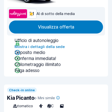
7,1
Al di sotto della media
Visualizza offerta
Ufficio di autonoleggio
Mostra i dettagli della sede
Deposito medio
Conferma immediata!
Chilometraggio illimitato
Paga adesso
Check-in online
Kia Picanto
o Mini simile
Automatico
4
A/C
5