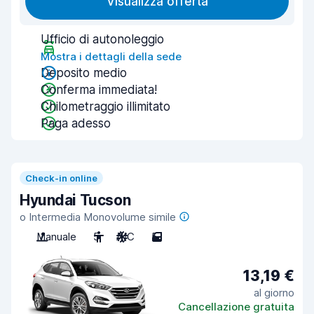
Visualizza offerta
Ufficio di autonoleggio
Mostra i dettagli della sede
Deposito medio
Conferma immediata!
Chilometraggio illimitato
Paga adesso
Check-in online
Hyundai Tucson
o Intermedia Monovolume simile
Manuale
5
A/C
5
13,19 €
al giorno
Cancellazione gratuita