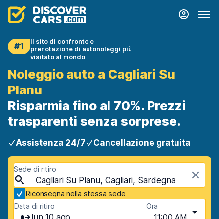
Il sito di confronto e
#1
prenotazione di autonoleggi più
visitato al mondo
Noleggio auto a Cagliari Su
Planu
Risparmia fino al 70%. Prezzi
trasparenti senza sorprese.
Assistenza 24/7
Cancellazione gratuita
Sede di ritiro
Cagliari Su Planu, Cagliari, Sardegna
Riconsegna nella stessa sede
Data di ritiro
Ora
lun 10 ago
11:00 AM