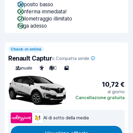
Deposito basso
Conferma immediata!
Chilometraggio illimitato
Paga adesso
Check-in online
Renault Captur
o Compatta simile
Manuale
5
A/C
5
10,72 €
al giorno
Cancellazione gratuita
7,1
Al di sotto della media