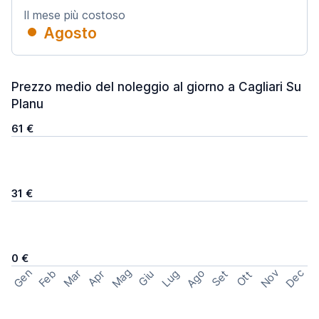
Il mese più costoso
Agosto
Prezzo medio del noleggio al giorno a Cagliari Su
Planu
61 €
31 €
0 €
Mag
Gen
Ago
Nov
Dec
Feb
Mar
Lug
Apr
Set
Giu
Ott