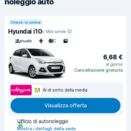
noleggio auto
Check-in online
Hyundai i10
o Mini simile
Manuale
4
A/C
5
6,68 €
al giorno
Cancellazione gratuita
7,1
Al di sotto della media
Visualizza offerta
Ufficio di autonoleggio
Mostra i dettagli della sede