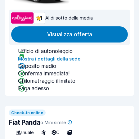
7,1
Al di sotto della media
Visualizza offerta
Ufficio di autonoleggio
Mostra i dettagli della sede
Deposito medio
Conferma immediata!
Chilometraggio illimitato
Paga adesso
Check-in online
Fiat Panda
o Mini simile
Manuale
4
A/C
5