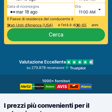
Data di riconsegna
Ora
mar 18 ago
11:00 AM
Il Paese di residenza del conducente è
e l'età è di
anni
Stati Uniti d'America (USA)
30-65
Cerca
Valutazione Eccellente
su 279.878 recensioni
1000+ fornitori
I prezzi più convenienti per il