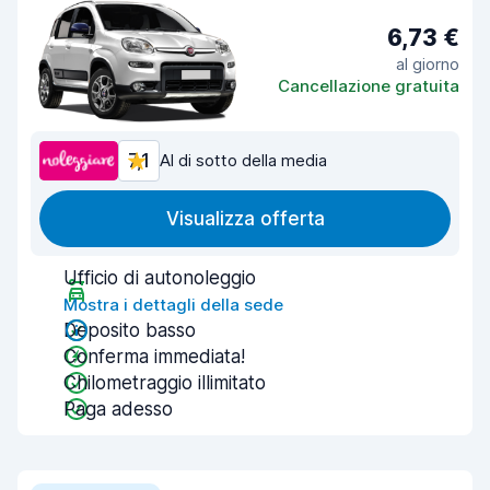
6,73 €
al giorno
Cancellazione gratuita
7,1
Al di sotto della media
Visualizza offerta
Ufficio di autonoleggio
Mostra i dettagli della sede
Deposito basso
Conferma immediata!
Chilometraggio illimitato
Paga adesso