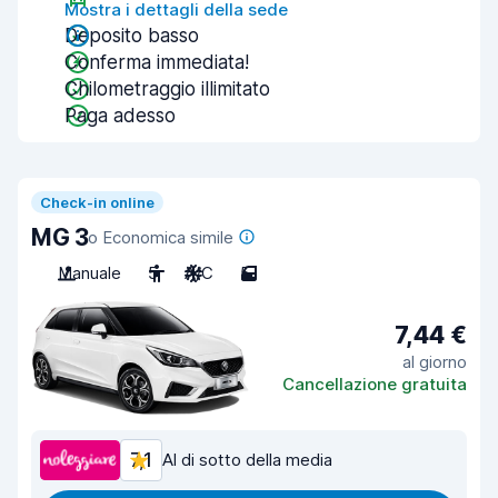
Mostra i dettagli della sede
Deposito basso
Conferma immediata!
Chilometraggio illimitato
Paga adesso
Check-in online
MG 3
o Economica simile
Manuale
5
A/C
5
7,44 €
al giorno
Cancellazione gratuita
7,1
Al di sotto della media