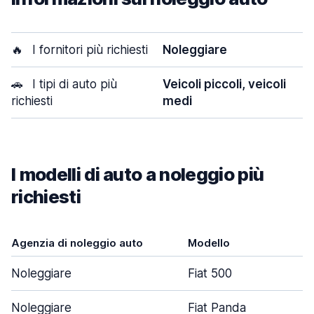
🔥
I fornitori più richiesti
Noleggiare
🚗
I tipi di auto più
Veicoli piccoli, veicoli
richiesti
medi
I modelli di auto a noleggio più
richiesti
Agenzia di noleggio auto
Modello
Po
Noleggiare
Fiat 500
Noleggiare
Fiat Panda