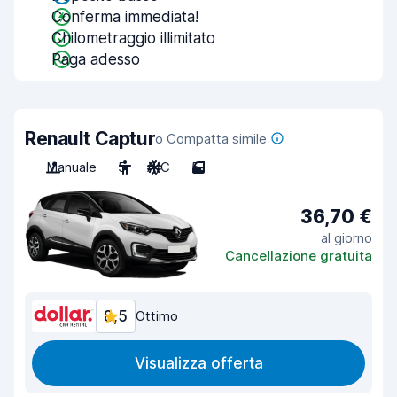
Conferma immediata!
Chilometraggio illimitato
Paga adesso
Renault Captur
o Compatta simile
Manuale
5
A/C
5
36,70 €
al giorno
Cancellazione gratuita
8,5
Ottimo
Visualizza offerta