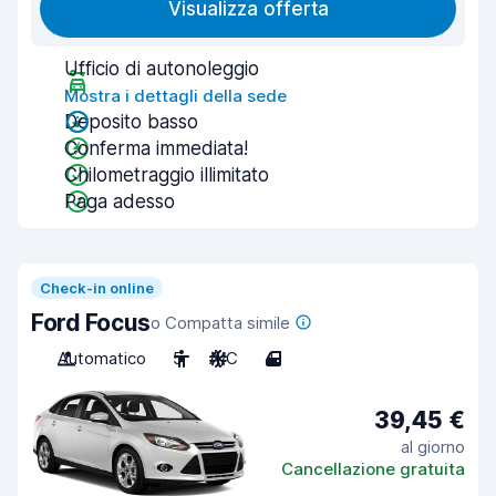
Visualizza offerta
Ufficio di autonoleggio
Mostra i dettagli della sede
Deposito basso
Conferma immediata!
Chilometraggio illimitato
Paga adesso
Check-in online
Ford Focus
o Compatta simile
Automatico
5
A/C
4
39,45 €
al giorno
Cancellazione gratuita