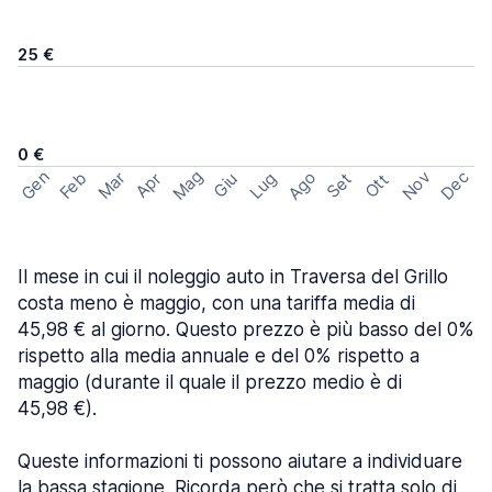
25 €
0 €
Mag
Gen
Ago
Nov
Dec
Feb
Mar
Lug
Apr
Set
Giu
Ott
Il mese in cui il noleggio auto in Traversa del Grillo
costa meno è maggio, con una tariffa media di
45,98 € al giorno. Questo prezzo è più basso del 0%
rispetto alla media annuale e del 0% rispetto a
maggio (durante il quale il prezzo medio è di
45,98 €).
Queste informazioni ti possono aiutare a individuare
la bassa stagione. Ricorda però che si tratta solo di