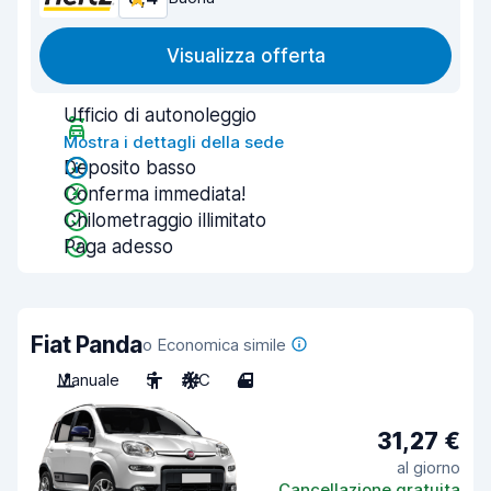
Visualizza offerta
Ufficio di autonoleggio
Mostra i dettagli della sede
Deposito basso
Conferma immediata!
Chilometraggio illimitato
Paga adesso
Fiat Panda
o Economica simile
Manuale
5
A/C
4
31,27 €
al giorno
Cancellazione gratuita