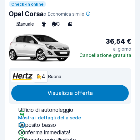
Check-in online
Opel Corsa
o Economica simile
Manuale
5
A/C
4
36,54 €
al giorno
Cancellazione gratuita
8,4
Buona
Visualizza offerta
Ufficio di autonoleggio
Mostra i dettagli della sede
Deposito basso
Conferma immediata!