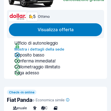
8,5
Ottimo
Visualizza offerta
Ufficio di autonoleggio
Mostra i dettagli della sede
Deposito basso
Conferma immediata!
Chilometraggio illimitato
Paga adesso
Check-in online
Fiat Panda
o Economica simile
Manuale
5
A/C
4