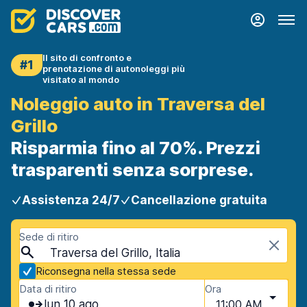
Il sito di confronto e
#1
prenotazione di autonoleggi più
visitato al mondo
Noleggio auto in Traversa del
Grillo
Risparmia fino al 70%. Prezzi
trasparenti senza sorprese.
Assistenza 24/7
Cancellazione gratuita
Sede di ritiro
Traversa del Grillo, Italia
Riconsegna nella stessa sede
Data di ritiro
Ora
lun 10 ago
11:00 AM