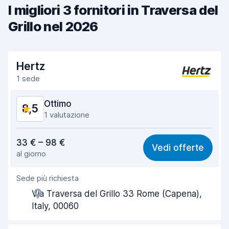
I migliori 3 fornitori in Traversa del
Grillo nel 2026
Hertz
1 sede
Ottimo
8,5
1 valutazione
Rapporto qualità-prezzo
8,3
33 € – 98 €
Vedi offerte
al giorno
Facile da trovare
8,2
Sede più richiesta
Gentilezza degli agenti
8,7
Via Traversa del Grillo 33 Rome (Capena),
Rapidità del ritiro
8,0
Italy, 00060
Rapidità della riconsegna
8,2