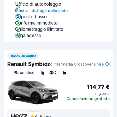
Ufficio di autonoleggio
Mostra i dettagli della sede
Deposito basso
Conferma immediata!
Chilometraggio illimitato
Paga adesso
Check-in online
Renault Symbioz
o Intermedia Crossover simile
Automatico
5
A/C
5
114,77 €
al giorno
Cancellazione gratuita
8,4
Buona