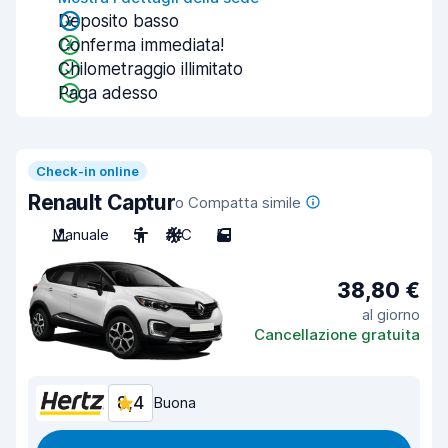
Deposito basso
Conferma immediata!
Chilometraggio illimitato
Paga adesso
Check-in online
Renault Captur
o Compatta simile
Manuale
5
A/C
5
38,80 €
al giorno
Cancellazione gratuita
8,4
Buona