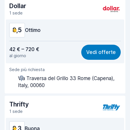
Dollar
Pulizia del veicolo
8,9
1 sede
Condizioni dell'auto
8,9
8,5
Ottimo
Rapporto qualità-prezzo
8,4
42 € – 720 €
Vedi offerte
al giorno
Facile da trovare
8,2
Sede più richiesta
Gentilezza degli agenti
8,7
Via Traversa del Grillo 33 Rome (Capena),
Rapidità del ritiro
8,0
Italy, 00060
Rapidità della riconsegna
8,2
Thrifty
Pulizia del veicolo
8,8
1 sede
Condizioni dell'auto
8,9
8,3
Buona