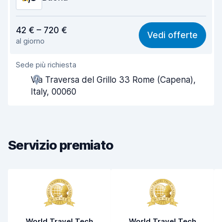
Rapporto qualità-prezzo
8,1
42 € – 720 €
Vedi offerte
al giorno
Facile da trovare
8,2
Sede più richiesta
Gentilezza degli agenti
8,3
Via Traversa del Grillo 33 Rome (Capena),
Rapidità del ritiro
8,0
Italy, 00060
Rapidità della riconsegna
8,2
Pulizia del veicolo
8,5
Servizio premiato
Condizioni dell'auto
8,5
World Travel Tech
World Travel Tech