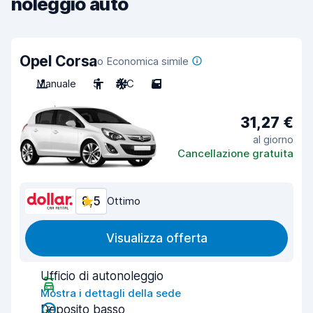
noleggio auto
Opel Corsa
o Economica simile
Manuale
5
A/C
5
31,27 €
al giorno
Cancellazione gratuita
8,5
Ottimo
Visualizza offerta
Ufficio di autonoleggio
Mostra i dettagli della sede
Deposito basso