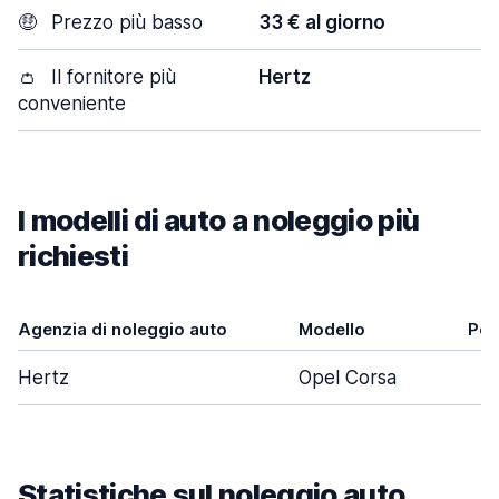
🤑
Prezzo più basso
33 € al giorno
👛
Il fornitore più
Hertz
conveniente
I modelli di auto a noleggio più
richiesti
Agenzia di noleggio auto
Modello
Por
Hertz
Opel Corsa
Statistiche sul noleggio auto