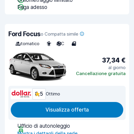
Chilometraggio illimitato
Paga adesso
Ford Focus
o Compatta simile
Automatico
5
A/C
4
37,34 €
al giorno
Cancellazione gratuita
8,5
Ottimo
Visualizza offerta
Ufficio di autonoleggio
Mostra i dettagli della sede