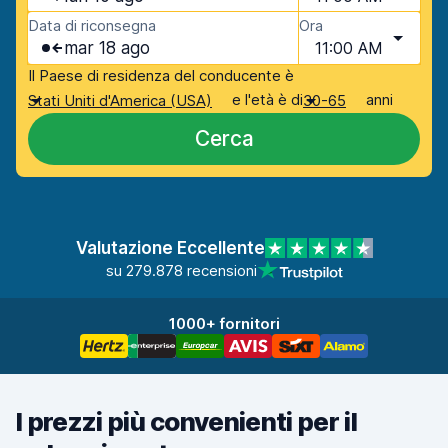
Data di riconsegna
Ora
mar 18 ago
11:00 AM
Il Paese di residenza del conducente è
e l'età è di
anni
Stati Uniti d'America (USA)
30-65
Cerca
Valutazione Eccellente
su 279.878 recensioni
1000+ fornitori
I prezzi più convenienti per il