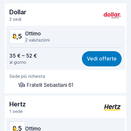
Dollar
2 sedi
Ottimo
8,5
2 valutazioni
Rapporto qualità-prezzo
8,4
35 € – 52 €
Vedi offerte
al giorno
Facile da trovare
8,2
Sede più richiesta
Gentilezza degli agenti
8,7
Via Fratelli Sebastiani 61
Rapidità del ritiro
8,0
Rapidità della riconsegna
8,2
Hertz
1 sede
Pulizia del veicolo
8,8
8,5
Condizioni dell'auto
Ottimo
8,9