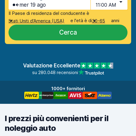
mer 19 ago
11:00 AM
Il Paese di residenza del conducente è
e l'età è di
anni
Stati Uniti d'America (USA)
30-65
Cerca
Valutazione Eccellente
su 280.048 recensioni
1000+ fornitori
I prezzi più convenienti per il
noleggio auto