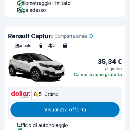
Chilometraggio illimitato
Paga adesso
Renault Captur
o Compatta simile
Manuale
5
A/C
5
35,34 €
al giorno
Cancellazione gratuita
8,5
Ottimo
Visualizza offerta
Ufficio di autonoleggio