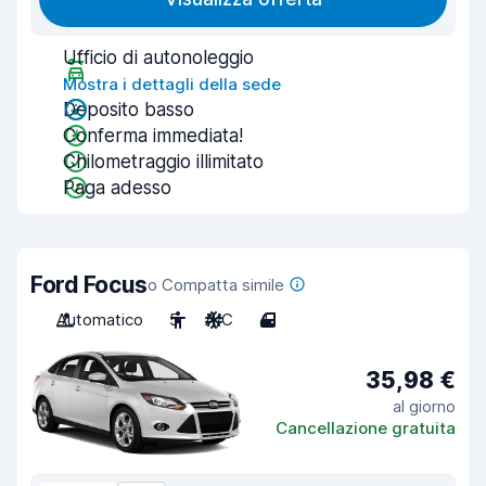
Ufficio di autonoleggio
Mostra i dettagli della sede
Deposito basso
Conferma immediata!
Chilometraggio illimitato
Paga adesso
Ford Focus
o Compatta simile
Automatico
5
A/C
4
35,98 €
al giorno
Cancellazione gratuita