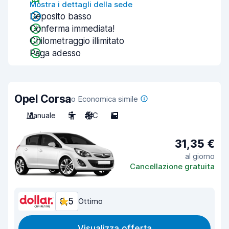
Mostra i dettagli della sede
Deposito basso
Conferma immediata!
Chilometraggio illimitato
Paga adesso
Opel Corsa
o Economica simile
Manuale
5
A/C
5
31,35 €
al giorno
Cancellazione gratuita
8,5
Ottimo
Visualizza offerta