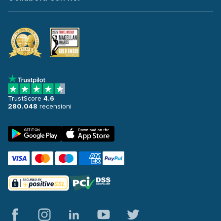
TrustScore
4.6
280.048
recensioni