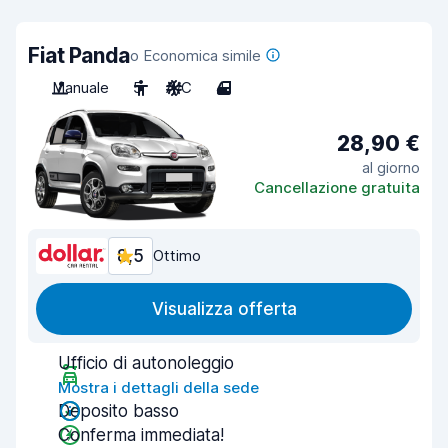
Fiat Panda
o Economica simile
Manuale
5
A/C
4
28,90 €
al giorno
Cancellazione gratuita
8,5
Ottimo
Visualizza offerta
Ufficio di autonoleggio
Mostra i dettagli della sede
Deposito basso
Conferma immediata!