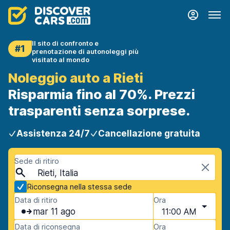
Il sito di confronto e
#1
prenotazione di autonoleggi più
visitato al mondo
Noleggio auto a Rieti
Risparmia fino al 70%. Prezzi
trasparenti senza sorprese.
Assistenza 24/7
Cancellazione gratuita
Sede di ritiro
Rieti, Italia
Riconsegna nella stessa sede
Data di ritiro
Ora
mar 11 ago
11:00 AM
Data di riconsegna
Ora