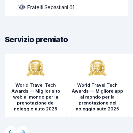
Via Fratelli Sebastiani 61
Rapidità del ritiro
8,0
Rapidità della riconsegna
8,2
Servizio premiato
Pulizia del veicolo
8,5
Condizioni dell'auto
8,5
World Travel Tech
World Travel Tech
Awards — Miglior sito
Awards — Migliore app
web al mondo per la
al mondo per la
prenotazione del
prenotazione del
noleggio auto 2025
noleggio auto 2025