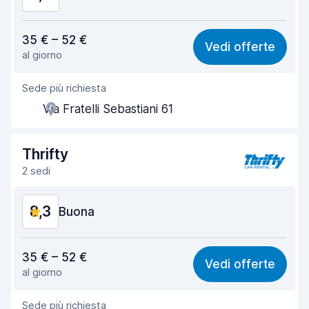
Rapporto qualità-prezzo
8,3
35 € – 52 €
Vedi offerte
al giorno
Facile da trovare
8,2
Sede più richiesta
Gentilezza degli agenti
8,7
Via Fratelli Sebastiani 61
Rapidità del ritiro
8,0
Rapidità della riconsegna
8,2
Thrifty
2 sedi
Pulizia del veicolo
9,0
8,3
Condizioni dell'auto
Buona
8,9
Rapporto qualità-prezzo
8,1
35 € – 52 €
Vedi offerte
al giorno
Facile da trovare
8,2
Sede più richiesta
Gentilezza degli agenti
8,3