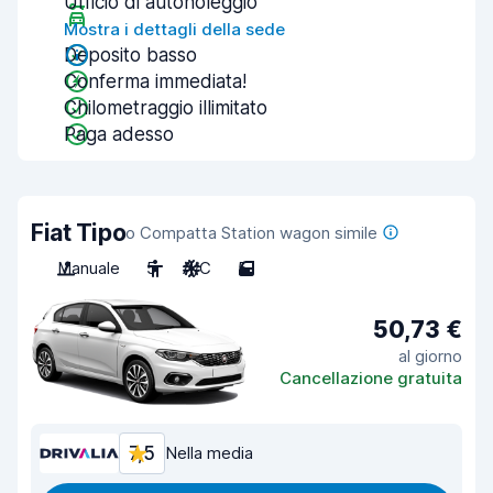
Ufficio di autonoleggio
Mostra i dettagli della sede
Deposito basso
Conferma immediata!
Chilometraggio illimitato
Paga adesso
Fiat Tipo
o Compatta Station wagon simile
Manuale
5
A/C
5
50,73 €
al giorno
Cancellazione gratuita
7,5
Nella media