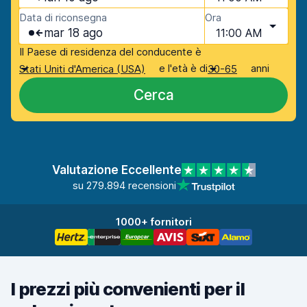
Data di riconsegna
Ora
mar 18 ago
11:00 AM
Il Paese di residenza del conducente è
e l'età è di
anni
Stati Uniti d'America (USA)
30-65
Cerca
Valutazione Eccellente
su 279.894 recensioni
1000+ fornitori
I prezzi più convenienti per il