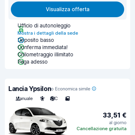
Visualizza offerta
Ufficio di autonoleggio
Mostra i dettagli della sede
Deposito basso
Conferma immediata!
Chilometraggio illimitato
Paga adesso
Lancia Ypsilon
o Economica simile
Manuale
5
A/C
5
33,51 €
al giorno
Cancellazione gratuita