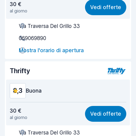
30 €
Vedi offerte
al giorno
Facile da trovare
8,2
Via Traversa Del Grillo 33
Gentilezza degli agenti
8,7
069069890
Rapidità del ritiro
8,0
Mostra l'orario di apertura
Rapidità della riconsegna
8,2
Pulizia del veicolo
8,8
Thrifty
Condizioni dell'auto
8,9
8,3
Buona
Rapporto qualità-prezzo
8,1
30 €
Vedi offerte
al giorno
Facile da trovare
8,2
Via Traversa Del Grillo 33
Gentilezza degli agenti
8,3