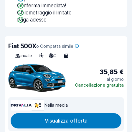
Conferma immediata!
Chilometraggio illimitato
Paga adesso
Fiat 500X
o Compatta simile
Manuale
5
A/C
5
35,85 €
al giorno
Cancellazione gratuita
7,5
Nella media
Visualizza offerta