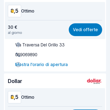
8,5
Ottimo
Rapporto qualità-prezzo
8,3
30 €
Vedi offerte
al giorno
Facile da trovare
8,2
Via Traversa Del Grillo 33
Gentilezza degli agenti
8,7
069069890
Rapidità del ritiro
8,0
Mostra l'orario di apertura
Rapidità della riconsegna
8,2
Pulizia del veicolo
9,0
Dollar
Condizioni dell'auto
8,9
8,5
Ottimo
Rapporto qualità-prezzo
8,4