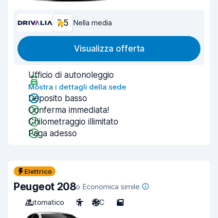
7,5
Nella media
Visualizza offerta
Ufficio di autonoleggio
Mostra i dettagli della sede
Deposito basso
Conferma immediata!
Chilometraggio illimitato
Paga adesso
Elettrico
Peugeot 208
o Economica simile
Automatico
5
A/C
5