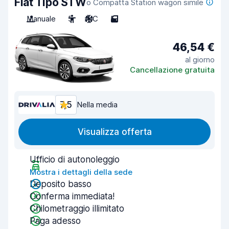
Fiat Tipo STW
o Compatta Station wagon simile
Manuale
5
A/C
5
46,54 €
al giorno
Cancellazione gratuita
7,5
Nella media
Visualizza offerta
Ufficio di autonoleggio
Mostra i dettagli della sede
Deposito basso
Conferma immediata!
Chilometraggio illimitato
Paga adesso