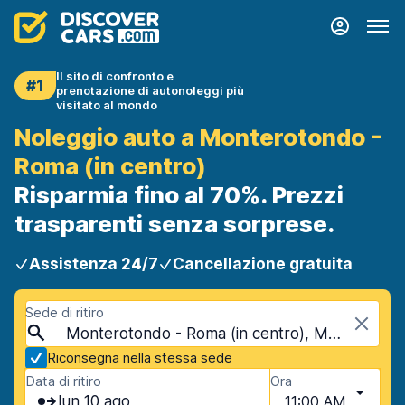
Il sito di confronto e
#1
prenotazione di autonoleggi più
visitato al mondo
Noleggio auto a Monterotondo -
Roma (in centro)
Risparmia fino al 70%. Prezzi
trasparenti senza sorprese.
Assistenza 24/7
Cancellazione gratuita
Sede di ritiro
Monterotondo - Roma (in centro), Monterotondo - Roma, Italia
Riconsegna nella stessa sede
Data di ritiro
Ora
lun 10 ago
11:00 AM