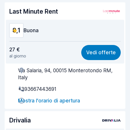
Pulizia del veicolo
8,0
Last Minute Rent
Condizioni dell'auto
8,5
8,1
Buona
Rapporto qualità-prezzo
8,0
27 €
Vedi offerte
al giorno
Facile da trovare
8,2
Via Salaria, 94, 00015 Monterotondo RM,
Gentilezza degli agenti
7,7
Italy
Rapidità del ritiro
8,0
+393667443691
Rapidità della riconsegna
8,2
Mostra l'orario di apertura
Pulizia del veicolo
8,3
Drivalia
Condizioni dell'auto
8,4