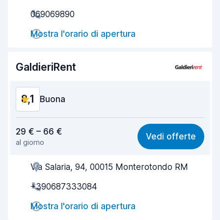
069069890
Rapidità del ritiro
8,0
Mostra l'orario di apertura
Rapidità della riconsegna
8,2
Pulizia del veicolo
8,5
GaldieriRent
Condizioni dell'auto
8,5
8,1
Buona
Rapporto qualità-prezzo
8,1
29 € – 66 €
Vedi offerte
al giorno
Facile da trovare
8,2
Via Salaria, 94, 00015 Monterotondo RM
Gentilezza degli agenti
7,7
+390687333084
Rapidità del ritiro
8,0
Mostra l'orario di apertura
Rapidità della riconsegna
8,2