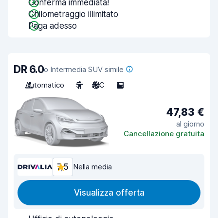
Conferma immediata!
Chilometraggio illimitato
Paga adesso
DR 6.0
o Intermedia SUV simile
Automatico
5
A/C
5
47,83 €
al giorno
Cancellazione gratuita
7,5
Nella media
Visualizza offerta