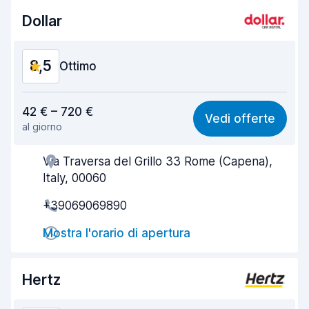
Dollar
8,5
Ottimo
Rapporto qualità-prezzo
8,4
42 € – 720 €
Vedi offerte
al giorno
Facile da trovare
8,2
Via Traversa del Grillo 33 Rome (Capena),
Gentilezza degli agenti
8,7
Italy, 00060
Rapidità del ritiro
8,0
+39069069890
Rapidità della riconsegna
8,2
Mostra l'orario di apertura
Pulizia del veicolo
8,9
Hertz
Condizioni dell'auto
8,9