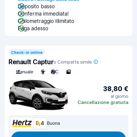
Deposito basso
Conferma immediata!
Chilometraggio illimitato
Paga adesso
Check-in online
Renault Captur
o Compatta simile
Manuale
5
A/C
5
38,80 €
al giorno
Cancellazione gratuita
8,4
Buona