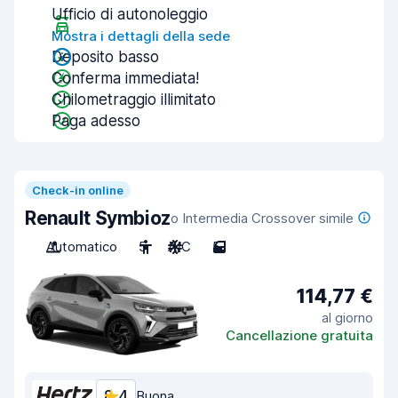
Ufficio di autonoleggio
Mostra i dettagli della sede
Deposito basso
Conferma immediata!
Chilometraggio illimitato
Paga adesso
Check-in online
Renault Symbioz
o Intermedia Crossover simile
Automatico
5
A/C
5
114,77 €
al giorno
Cancellazione gratuita
8,4
Buona