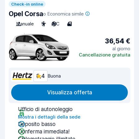
Check-in online
Opel Corsa
o Economica simile
Manuale
5
A/C
4
36,54 €
al giorno
Cancellazione gratuita
8,4
Buona
Visualizza offerta
Ufficio di autonoleggio
Mostra i dettagli della sede
Deposito basso
Conferma immediata!