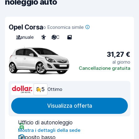
noleggio auto
Opel Corsa
o Economica simile
Manuale
5
A/C
5
31,27 €
al giorno
Cancellazione gratuita
8,5
Ottimo
Visualizza offerta
Ufficio di autonoleggio
Mostra i dettagli della sede
Deposito basso