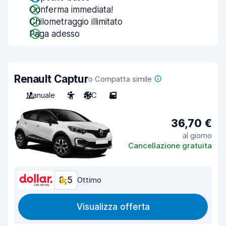
Conferma immediata!
Chilometraggio illimitato
Paga adesso
Renault Captur
o Compatta simile
Manuale
5
A/C
5
36,70 €
al giorno
Cancellazione gratuita
8,5
Ottimo
Visualizza offerta