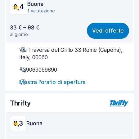
Buona
8,4
1 valutazione
Rapporto qualità-prezzo
8,2
33 € – 98 €
Vedi offerte
al giorno
Facile da trovare
8,2
Via Traversa del Grillo 33 Rome (Capena),
Gentilezza degli agenti
8,6
Italy, 00060
Rapidità del ritiro
8,0
+39069069890
Rapidità della riconsegna
8,2
Mostra l'orario di apertura
Pulizia del veicolo
8,9
Thrifty
Condizioni dell'auto
8,8
8,3
Buona