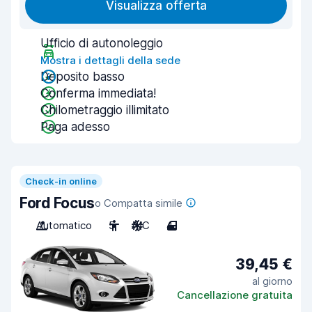
Visualizza offerta
Ufficio di autonoleggio
Mostra i dettagli della sede
Deposito basso
Conferma immediata!
Chilometraggio illimitato
Paga adesso
Check-in online
Ford Focus
o Compatta simile
Automatico
5
A/C
4
39,45 €
al giorno
Cancellazione gratuita