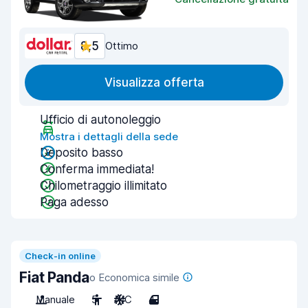
8,5
Ottimo
Visualizza offerta
Ufficio di autonoleggio
Mostra i dettagli della sede
Deposito basso
Conferma immediata!
Chilometraggio illimitato
Paga adesso
Check-in online
Fiat Panda
o Economica simile
Manuale
5
A/C
4