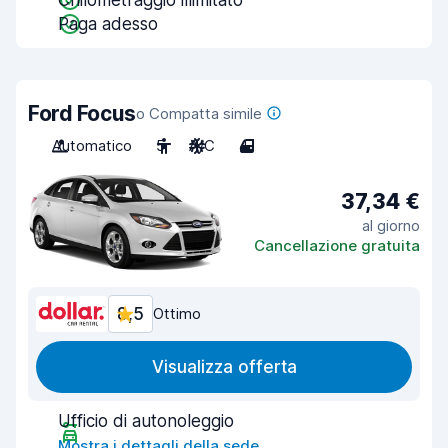
Chilometraggio illimitato
Paga adesso
Ford Focus
o Compatta simile
Automatico
5
A/C
4
37,34 €
al giorno
Cancellazione gratuita
8,5
Ottimo
Visualizza offerta
Ufficio di autonoleggio
Mostra i dettagli della sede