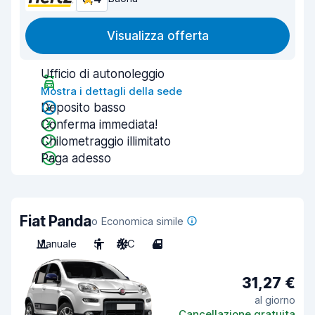
Visualizza offerta
Ufficio di autonoleggio
Mostra i dettagli della sede
Deposito basso
Conferma immediata!
Chilometraggio illimitato
Paga adesso
Fiat Panda
o Economica simile
Manuale
5
A/C
4
31,27 €
al giorno
Cancellazione gratuita