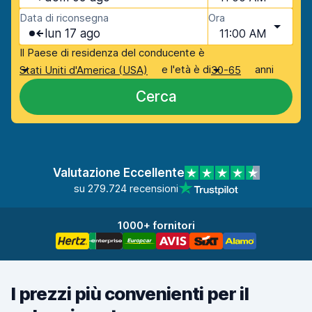
Data di riconsegna
Ora
lun 17 ago
11:00 AM
Il Paese di residenza del conducente è
e l'età è di
anni
Stati Uniti d'America (USA)
30-65
Cerca
Valutazione Eccellente
su 279.724 recensioni
1000+ fornitori
I prezzi più convenienti per il