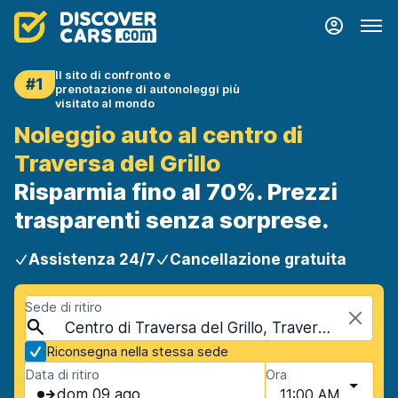
Il sito di confronto e
#1
prenotazione di autonoleggi più
visitato al mondo
Noleggio auto al centro di
Traversa del Grillo
Risparmia fino al 70%. Prezzi
trasparenti senza sorprese.
Assistenza 24/7
Cancellazione gratuita
Sede di ritiro
Centro di Traversa del Grillo, Traversa del Grillo, Italia
Riconsegna nella stessa sede
Data di ritiro
Ora
dom 09 ago
11:00 AM