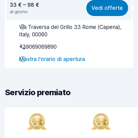
Rapporto qualità-prezzo
8,1
33 € – 98 €
Vedi offerte
al giorno
Facile da trovare
8,2
Via Traversa del Grillo 33 Rome (Capena),
Gentilezza degli agenti
8,3
Italy, 00060
Rapidità del ritiro
8,0
+39069069890
Rapidità della riconsegna
8,2
Mostra l'orario di apertura
Pulizia del veicolo
8,5
Condizioni dell'auto
8,5
Servizio premiato